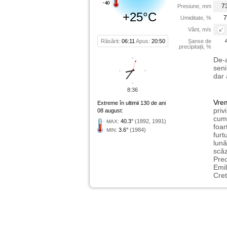
7
Presiune, mm
+25°C
7
Umiditate, %
Vânt, m/s
Răsărit:
06:11
Apus:
20:50
Șanse de
precipitații, %
De-a
seni
dar 
8:36
Vre
Extreme în ultimii 130 de ani
priv
08 august:
cum 
:
40.3°
(1892, 1991)
MAX
foar
:
3.6°
(1984)
MIN
furt
lună
scăz
Preo
Emil
Cret