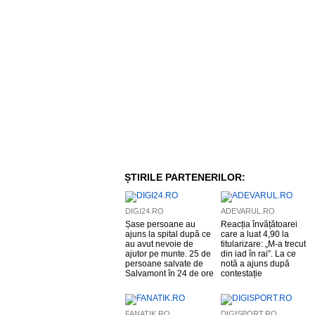
ȘTIRILE PARTENERILOR:
DIGI24.RO
ADEVARUL.RO
Șase persoane au
Reacția învățătoarei
ajuns la spital după ce
care a luat 4,90 la
au avut nevoie de
titularizare: „M-a trecut
ajutor pe munte. 25 de
din iad în rai”. La ce
persoane salvate de
notă a ajuns după
Salvamont în 24 de ore
contestație
FANATIK.RO
DIGISPORT.RO