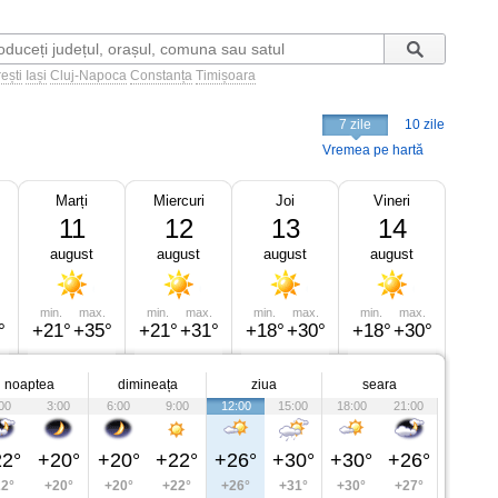
ești
Iași
Cluj-Napoca
Constanța
Timișoara
7 zile
10 zile
Vremea pe hartă
Marți
Miercuri
Joi
Vineri
11
12
13
14
august
august
august
august
min.
max.
min.
max.
min.
max.
min.
max.
°
+21°
+35°
+21°
+31°
+18°
+30°
+18°
+30°
noaptea
dimineața
ziua
seara
00
3:00
6:00
9:00
12:00
15:00
18:00
21:00
2°
+20°
+20°
+22°
+26°
+30°
+30°
+26°
2°
+20°
+20°
+22°
+26°
+31°
+30°
+27°