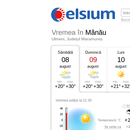
Bucur
Vremea în
Mânău
Ulmeni, Județul Maramureș
Sâmbătă
Duminică
Luni
08
09
10
august
august
august
min.
max.
min.
max.
min.
max.
+20°
+30°
+20°
+30°
+21°
+32
Vremea astăzi la 11:30
0:
+2
Temperatură, °C
+2
Se simte ca