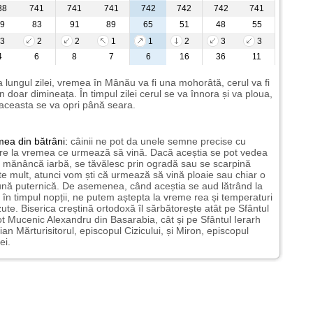
38
741
741
741
742
742
742
741
9
83
91
89
65
51
48
55
3
2
2
1
1
2
3
3
4
6
8
7
6
16
36
11
 lungul zilei, vremea în Mânău va fi una mohorâtă, cerul va fi
n doar dimineața. În timpul zilei cerul se va înnora și va ploua,
aceasta se va opri până seara.
mea
din bătrâni:
câinii ne pot da unele semne precise cu
ire la vremea ce urmează să vină. Dacă aceștia se pot vedea
mănâncă iarbă, se tăvălesc prin ogradă sau se scarpină
te mult, atunci vom ști că urmează să vină ploaie sau chiar o
ună puternică. De asemenea, când aceștia se aud lătrând la
 în timpul nopții, ne putem aștepta la vreme rea și temperaturi
ute. Biserica creștină ortodoxă îl sărbătorește atât pe Sfântul
t Mucenic Alexandru din Basarabia, cât și pe Sfântul Ierarh
ian Mărturisitorul, episcopul Cizicului, și Miron, episcopul
ei.