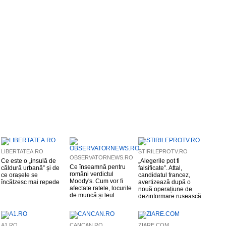
LIBERTATEA.RO
STIRILEPROTV.RO
OBSERVATORNEWS.RO
Ce este o „insulă de
„Alegerile pot fi
Ce înseamnă pentru
căldură urbană” și de
falsificate”. Attal,
români verdictul
ce orașele se
candidatul francez,
Moody's. Cum vor fi
încălzesc mai repede
avertizează după o
afectate ratele, locurile
nouă operațiune de
de muncă și leul
dezinformare rusească
A1.RO
CANCAN.RO
ZIARE.COM