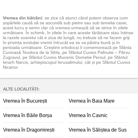
Vremea
din bătrâni:
se zice că atunci când putem observa cum
șopârlele caută să se ascundă sub pietre sau sub temelia casei,
acest lucru e semn clar că vremea urmează să se strice în zilele
următoare. În schimb, în zilele în care aceste târâtoare stau întinse
la razele soarelui cât e ziua de lungă, nu trebuie să ne facem griji
în privința evoluției vremii întrucât ea se va păstra bună și în
perioada următoare. Creștinii ortodocși îi comemorează pe Sfânta
Cuvioasă Teodora de la Sihla, pe Sfântul Cuvios Pafnutie – Pârvu
Zugravul, pe Sfântul Cuvios Mucenic Dometie Persul, pe Sfântul
Ierarh Narcis, arhiepiscopul Ierusalimului, cât și pe Sfântul Cuvios
Nicanor.
ALTE LOCALITĂȚI:
Vremea în București
Vremea în Baia Mare
Vremea în Băile Borșa
Vremea în Cavnic
Vremea în Dragomirești
Vremea în Săliștea de Sus