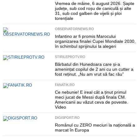
Vremea de mâine, 6 august 2026. Șapte
județe, sub cod roșu de caniculă și alte
31, sub cod galben de vijelii și ploi
torențiale
OBSERVATORNEWS.RO
Infantino ar fi promis Marocului
organizarea finalei Cupei Mondiale 2030,
în schimbul sprijinului la alegeri
STIRILEPROTV.RO
Bărbatul din Hunedoara care și-a
amenințat copilul de 2 ani cu un cutter a
fost reținut. „Nu am vrut să fac rău”
FANATIK.RO
Ce nebunie! E ireal cât a ținut primul
meci jucat de Messi după finala CM.
Americanii au văzut ceva de poveste.
Video
DIGISPORT.RO
Românul cu ZERO meciuri la națională a
marcat în Europa