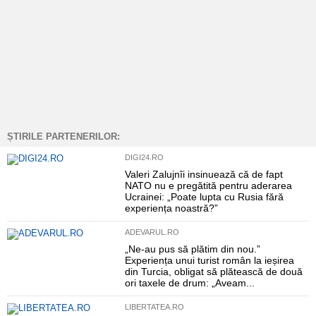
ȘTIRILE PARTENERILOR:
DIGI24.RO
Valeri Zalujnîi insinuează că de fapt
NATO nu e pregătită pentru aderarea
Ucrainei: „Poate lupta cu Rusia fără
experiența noastră?”
ADEVARUL.RO
„Ne-au pus să plătim din nou.”
Experiența unui turist român la ieșirea
din Turcia, obligat să plătească de două
ori taxele de drum: „Aveam...
LIBERTATEA.RO