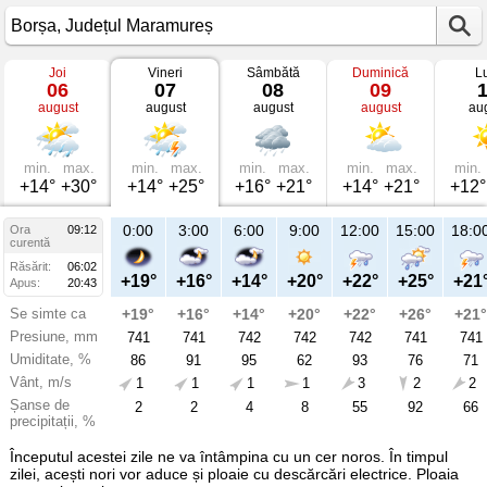
Joi
Vineri
Sâmbătă
Duminică
L
Vremea
06
07
08
09
în
august
august
august
august
au
Borșa
mâine
Județul
Maramureș
min.
max.
min.
max.
min.
max.
min.
max.
min.
+14°
+30°
+14°
+25°
+16°
+21°
+14°
+21°
+12°
21:00
0:00
3:00
6:00
9:00
12:00
15:00
18:0
Ora
09:12
Vi
curentă
07
Răsărit:
06:02
aug
+24°
+19°
+16°
+14°
+20°
+22°
+25°
+21
Apus:
20:43
Se simte ca
+24°
+19°
+16°
+14°
+20°
+22°
+26°
+21°
Presiune, mm
741
741
741
742
742
742
741
741
Umiditate, %
74
86
91
95
62
93
76
71
Vânt, m/s
1
1
1
1
1
3
2
2
Șanse de
4
2
2
4
8
55
92
66
precipitații, %
Începutul acestei zile ne va întâmpina cu un cer noros. În timpul
zilei, acești nori vor aduce și ploaie cu descărcări electrice. Ploaia