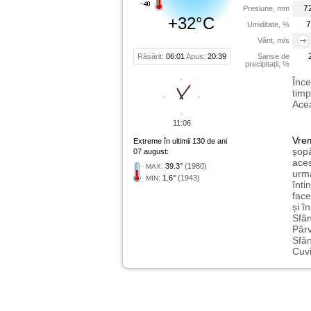
7
Presiune, mm
+32°C
7
Umiditate, %
Vânt, m/s
Răsărit:
06:01
Apus:
20:39
Șanse de
precipitații, %
Înce
timp
Acea
11:06
Vre
Extreme în ultimii 130 de ani
șopâ
07 august:
aces
:
39.3°
(1980)
MAX
urmă
:
1.6°
(1943)
MIN
înti
face
și î
Sfân
Pârv
Sfân
Cuvi