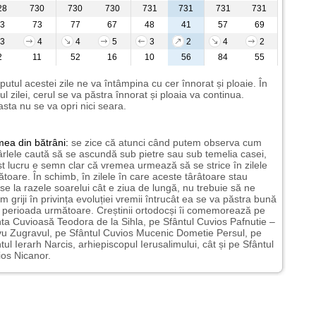
28
730
730
730
731
731
731
731
3
73
77
67
48
41
57
69
3
4
4
5
3
2
4
2
2
11
52
16
10
56
84
55
putul acestei zile ne va întâmpina cu cer înnorat și ploaie. În
ul zilei, cerul se va păstra înnorat și ploaia va continua.
sta nu se va opri nici seara.
mea
din bătrâni:
se zice că atunci când putem observa cum
rlele caută să se ascundă sub pietre sau sub temelia casei,
t lucru e semn clar că vremea urmează să se strice în zilele
toare. În schimb, în zilele în care aceste târâtoare stau
nse la razele soarelui cât e ziua de lungă, nu trebuie să ne
m griji în privința evoluției vremii întrucât ea se va păstra bună
n perioada următoare. Creștinii ortodocși îi comemorează pe
ta Cuvioasă Teodora de la Sihla, pe Sfântul Cuvios Pafnutie –
u Zugravul, pe Sfântul Cuvios Mucenic Dometie Persul, pe
tul Ierarh Narcis, arhiepiscopul Ierusalimului, cât și pe Sfântul
os Nicanor.