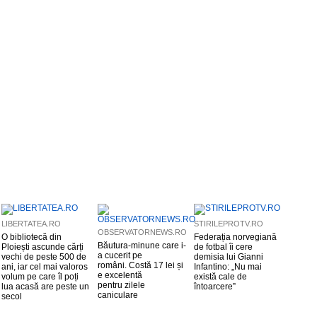
LIBERTATEA.RO
STIRILEPROTV.RO
OBSERVATORNEWS.RO
O bibliotecă din
Federația norvegiană
Băutura-minune care i-
Ploiești ascunde cărți
de fotbal îi cere
a cucerit pe
vechi de peste 500 de
demisia lui Gianni
români. Costă 17 lei și
ani, iar cel mai valoros
Infantino: „Nu mai
e excelentă
volum pe care îl poți
există cale de
pentru zilele
lua acasă are peste un
întoarcere”
caniculare
secol