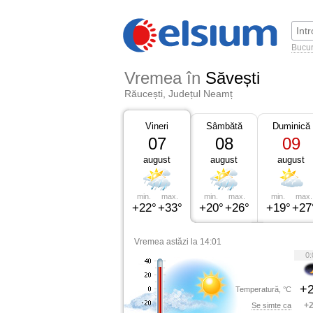
Bucur
Vremea în
Săvești
Răucești, Județul Neamț
Vineri
Sâmbătă
Duminică
07
08
09
august
august
august
min.
max.
min.
max.
min.
max.
+22°
+33°
+20°
+26°
+19°
+27
Vremea astăzi la 14:01
0:
+2
Temperatură, °C
+2
Se simte ca