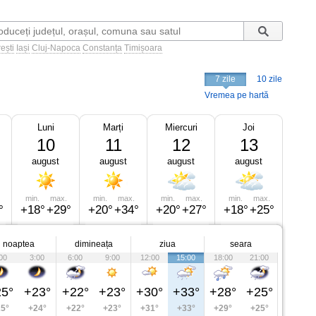
ești
Iași
Cluj-Napoca
Constanța
Timișoara
7 zile
10 zile
Vremea pe hartă
Luni
Marți
Miercuri
Joi
10
11
12
13
august
august
august
august
min.
max.
min.
max.
min.
max.
min.
max.
°
+18°
+29°
+20°
+34°
+20°
+27°
+18°
+25°
noaptea
dimineața
ziua
seara
00
3:00
6:00
9:00
12:00
15:00
18:00
21:00
5°
+23°
+22°
+23°
+30°
+33°
+28°
+25°
5°
+24°
+22°
+23°
+31°
+33°
+29°
+25°