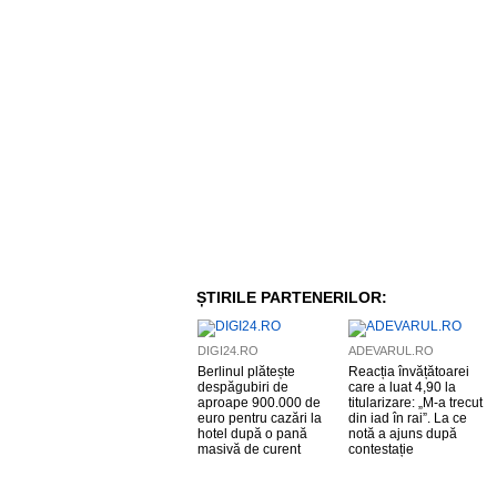
ȘTIRILE PARTENERILOR:
DIGI24.RO
ADEVARUL.RO
Berlinul plătește
Reacția învățătoarei
despăgubiri de
care a luat 4,90 la
aproape 900.000 de
titularizare: „M-a trecut
euro pentru cazări la
din iad în rai”. La ce
hotel după o pană
notă a ajuns după
masivă de curent
contestație