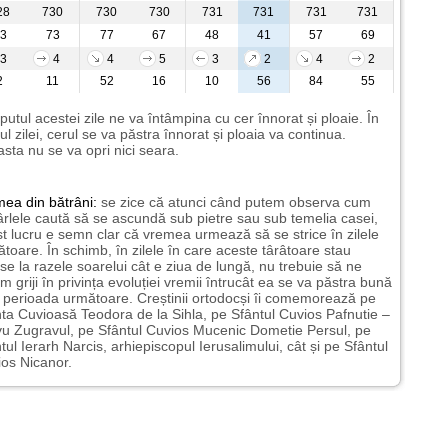
28
730
730
730
731
731
731
731
3
73
77
67
48
41
57
69
3
4
4
5
3
2
4
2
2
11
52
16
10
56
84
55
putul acestei zile ne va întâmpina cu cer înnorat și ploaie. În
ul zilei, cerul se va păstra înnorat și ploaia va continua.
sta nu se va opri nici seara.
mea
din bătrâni:
se zice că atunci când putem observa cum
rlele caută să se ascundă sub pietre sau sub temelia casei,
t lucru e semn clar că vremea urmează să se strice în zilele
toare. În schimb, în zilele în care aceste târâtoare stau
nse la razele soarelui cât e ziua de lungă, nu trebuie să ne
m griji în privința evoluției vremii întrucât ea se va păstra bună
n perioada următoare. Creștinii ortodocși îi comemorează pe
ta Cuvioasă Teodora de la Sihla, pe Sfântul Cuvios Pafnutie –
u Zugravul, pe Sfântul Cuvios Mucenic Dometie Persul, pe
tul Ierarh Narcis, arhiepiscopul Ierusalimului, cât și pe Sfântul
os Nicanor.