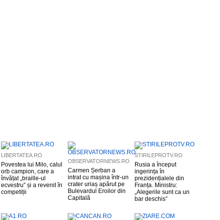
LIBERTATEA.RO
STIRILEPROTV.RO
OBSERVATORNEWS.RO
Povestea lui Milo, calul
Rusia a început
Carmen Șerban a
orb campion, care a
ingerința în
intrat cu mașina într-un
învățat „braille-ul
prezidențialele din
crater uriaș apărut pe
ecvestru” și a revenit în
Franța. Ministru:
Bulevardul Eroilor din
competiții
„Alegerile sunt ca un
Capitală
bar deschis”