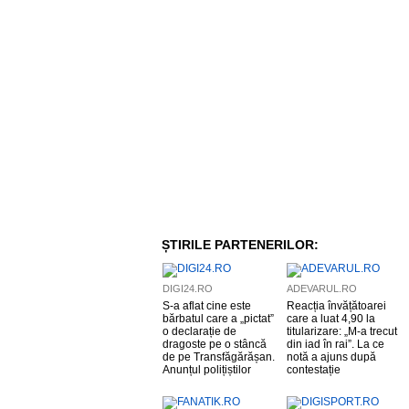
ȘTIRILE PARTENERILOR:
DIGI24.RO
ADEVARUL.RO
S-a aflat cine este
Reacția învățătoarei
bărbatul care a „pictat”
care a luat 4,90 la
o declarație de
titularizare: „M-a trecut
dragoste pe o stâncă
din iad în rai”. La ce
de pe Transfăgărășan.
notă a ajuns după
Anunțul polițiștilor
contestație