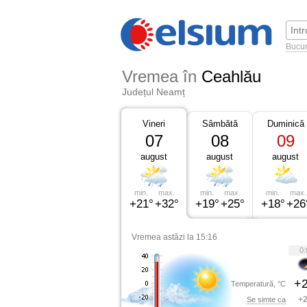
Bucur
Vremea în
Ceahlău
Județul Neamț
Vineri
Sâmbătă
Duminică
07
08
09
august
august
august
min.
max.
min.
max.
min.
max.
+21°
+32°
+19°
+25°
+18°
+26
Vremea astăzi la 15:16
0:
+2
Temperatură, °C
+2
Se simte ca