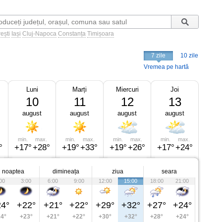
ești
Iași
Cluj-Napoca
Constanța
Timișoara
7 zile
10 zile
Vremea pe hartă
Luni
Marți
Miercuri
Joi
10
11
12
13
august
august
august
august
min.
max.
min.
max.
min.
max.
min.
max.
°
+17°
+28°
+19°
+33°
+19°
+26°
+17°
+24°
noaptea
dimineața
ziua
seara
00
3:00
6:00
9:00
12:00
15:00
18:00
21:00
4°
+22°
+21°
+22°
+29°
+32°
+27°
+24°
4°
+23°
+21°
+22°
+30°
+32°
+28°
+24°