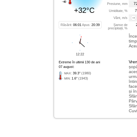
7
Presiune, mm
+32°C
7
Umiditate, %
Vânt, m/s
Răsărit:
06:01
Apus:
20:39
Șanse de
precipitații, %
Înce
timp
Acea
12:22
Vre
Extreme în ultimii 130 de ani
șopâ
07 august:
aces
:
39.3°
(1980)
MAX
urmă
:
1.6°
(1943)
MIN
înti
face
și î
Sfân
Pârv
Sfân
Cuvi