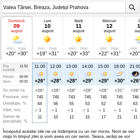
Duminică
Luni
Marți
Miercuri
J
Vremea
09
10
11
12
în
august
august
august
august
au
Valea
Târsei
Breaza,
Județul
Prahova
min.
max.
min.
max.
min.
max.
min.
max.
min.
+20°
+30°
+19°
+31°
+20°
+33°
+22°
+31°
+20°
11:00
12:00
13:00
14:00
15:00
18:00
21:0
Ora
11:52
curentă
Răsărit:
06:09
+26°
+28°
+28°
+29°
+29°
+30°
+26
Apus:
20:32
Se simte ca
+26°
+28°
+28°
+29°
+29°
+31°
+26°
Presiune, mm
745
745
743
745
745
745
746
Umiditate, %
64
56
55
53
52
53
63
Vânt, m/s
1
1
1
1
1
1
1
Șanse de
11
10
12
15
17
21
11
precipitații, %
Începutul acestei zile ne va întâmpina cu un cer noros. Norii se vor
risipi în timpul zilei și vom avea un cer senin. Seara, iarăși se vor