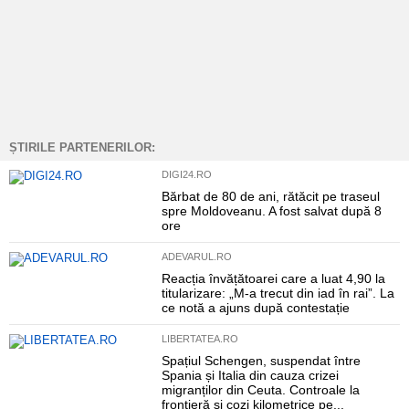
ȘTIRILE PARTENERILOR:
DIGI24.RO
Bărbat de 80 de ani, rătăcit pe traseul
spre Moldoveanu. A fost salvat după 8
ore
ADEVARUL.RO
Reacția învățătoarei care a luat 4,90 la
titularizare: „M-a trecut din iad în rai”. La
ce notă a ajuns după contestație
LIBERTATEA.RO
Spațiul Schengen, suspendat între
Spania și Italia din cauza crizei
migranților din Ceuta. Controale la
frontieră și cozi kilometrice pe...