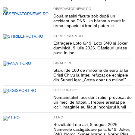
OBSERVATORNEWS.RO
Două mașini făcute zob după un
accident pe DN6. Un bărbat a murit în
urma impactului frontal puternic
STIRILEPROTV.RO
Extragere Loto 6/49, Loto 5/40 și Joker
duminică, 9 iulie 2026. Câștiguri uriașe
puse în joc
FANATIK.RO
Starul de 100 de milioane de euro al lui
Cristi Chivu la Inter, refuzat de echipele
din SuperLiga: „Costa doar un milion!”
DIGISPORT.RO
Nemaiîntâlnit: accident rutier provocat de
un meci de fotbal. „Trebuie arestat pe
loc”: imaginile au făcut înconjurul lumii
A1.RO
Rezultate Loto azi, 9 august 2026.
Numerele câștigătoare joi la 6/49, Joker,
5/40, Noroc, Super Noroc și Noroc Plus