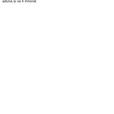
aduna și va fi înnorat.