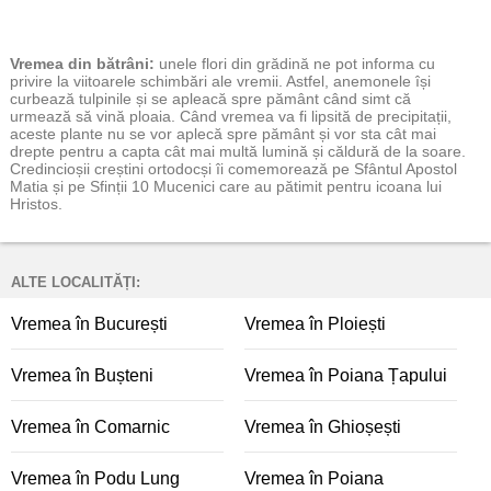
Vremea
din bătrâni:
unele flori din grădină ne pot informa cu
privire la viitoarele schimbări ale vremii. Astfel, anemonele își
curbează tulpinile și se apleacă spre pământ când simt că
urmează să vină ploaia. Când vremea va fi lipsită de precipitații,
aceste plante nu se vor aplecă spre pământ și vor sta cât mai
drepte pentru a capta cât mai multă lumină și căldură de la soare.
Credincioșii creștini ortodocși îi comemorează pe Sfântul Apostol
Matia și pe Sfinții 10 Mucenici care au pătimit pentru icoana lui
Hristos.
ALTE LOCALITĂȚI:
Vremea în București
Vremea în Ploiești
Vremea în Bușteni
Vremea în Poiana Țapului
Vremea în Comarnic
Vremea în Ghioșești
Vremea în Podu Lung
Vremea în Poiana