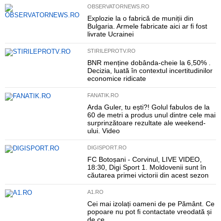
OBSERVATORNEWS.RO
Explozie la o fabrică de muniții din
Bulgaria. Armele fabricate aici ar fi fost
livrate Ucrainei
STIRILEPROTV.RO
BNR menține dobânda-cheie la 6,50% .
Decizia, luată în contextul incertitudinilor
economice ridicate
FANATIK.RO
Arda Guler, tu ești?! Golul fabulos de la
60 de metri a produs unul dintre cele mai
surprinzătoare rezultate ale weekend-
ului. Video
DIGISPORT.RO
FC Botoșani - Corvinul, LIVE VIDEO,
18:30, Digi Sport 1. Moldovenii sunt în
căutarea primei victorii din acest sezon
A1.RO
Cei mai izolați oameni de pe Pământ. Ce
popoare nu pot fi contactate vreodată și
de ce