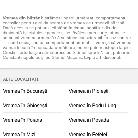
Vremea
din bătrâni:
strămoșii noștri urmăreau comportamentul
cocoșilor pentru a-și da seama de vremea ce urmează să vină.
Dacă aceștia se pot auzi cântând în timpul nopții iar dis-de-
dimineață își ciufulesc penele și se tăvălesc prin curte, atunci e
semn că vremea urmează să se strice considerabil. În caz contrar
— când cocoșii au un comportament normal — vom ști că vremea
va mai fi bună în perioada următoare, nu ne putem aștepta la ploi.
Creștinii ortodocși îi sărbătoresc pe Sfântul Ierarh Nifon, patriarhul
Constantinopolului, și pe Sfântul Mucenic Evplu arhidiaconul.
ALTE LOCALITĂȚI:
Vremea în București
Vremea în Ploiești
Vremea în Ghioșești
Vremea în Podu Lung
Vremea în Poiana
Vremea în Posada
Vremea în Mizil
Vremea în Fefelei