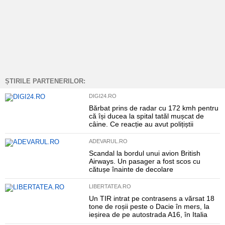
ȘTIRILE PARTENERILOR:
DIGI24.RO
Bărbat prins de radar cu 172 kmh pentru
că își ducea la spital tatăl mușcat de
câine. Ce reacție au avut polițiștii
ADEVARUL.RO
Scandal la bordul unui avion British
Airways. Un pasager a fost scos cu
cătușe înainte de decolare
LIBERTATEA.RO
Un TIR intrat pe contrasens a vărsat 18
tone de roșii peste o Dacie în mers, la
ieșirea de pe autostrada A16, în Italia