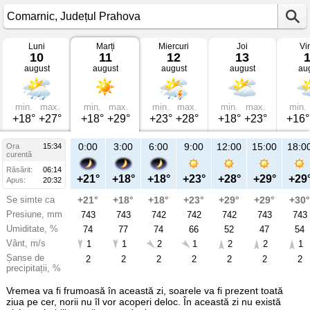
Luni
Marți
Miercuri
Joi
Vi
Vremea
10
11
12
13
în
august
august
august
august
au
Comarnic
mâine
Județul
Prahova
min.
max.
min.
max.
min.
max.
min.
max.
min.
+18°
+27°
+18°
+29°
+23°
+28°
+18°
+23°
+16°
21:00
0:00
3:00
6:00
9:00
12:00
15:00
18:0
Ora
15:34
Ma
curentă
11
Răsărit:
06:14
aug
+24°
+21°
+18°
+18°
+23°
+28°
+29°
+29
Apus:
20:32
Se simte ca
+24°
+21°
+18°
+18°
+23°
+29°
+29°
+30°
Presiune, mm
743
743
743
742
742
742
743
743
Umiditate, %
76
74
77
74
66
52
47
54
Vânt, m/s
0
1
1
2
1
2
2
1
Șanse de
2
2
2
2
2
2
2
2
precipitații, %
Vremea va fi frumoasă în această zi, soarele va fi prezent toată
ziua pe cer, norii nu îl vor acoperi deloc. În această zi nu există