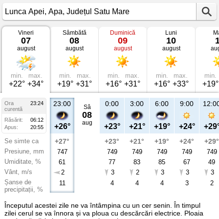
Vineri
Sâmbătă
Duminică
Luni
Ma
Vremea
07
08
09
10
în
august
august
august
august
au
Lunca
Apei
Apa,
Județul
Satu
min.
max.
min.
max.
min.
max.
min.
max.
min.
Mare
+22°
+34°
+19°
+31°
+16°
+31°
+16°
+33°
+19°
23:00
0:00
3:00
6:00
9:00
12:0
Ora
23:24
Sâ
curentă
08
Răsărit:
06:12
aug
+26°
+23°
+21°
+19°
+24°
+29
Apus:
20:55
Se simte ca
+27°
+23°
+21°
+19°
+24°
+29°
Presiune, mm
747
749
749
749
749
749
Umiditate, %
61
77
83
85
67
49
Vânt, m/s
2
3
2
3
3
3
Șanse de
11
4
4
4
3
2
precipitații, %
Începutul acestei zile ne va întâmpina cu un cer senin. În timpul
zilei cerul se va înnora și va ploua cu descărcări electrice. Ploaia