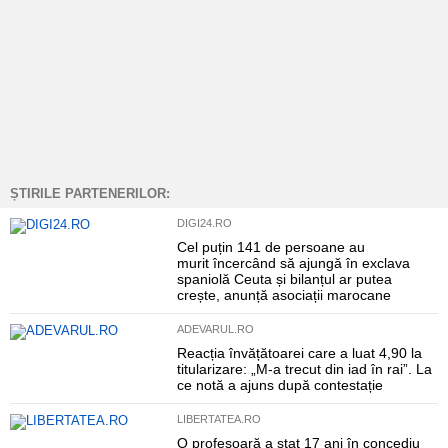
ȘTIRILE PARTENERILOR:
DIGI24.RO
Cel puțin 141 de persoane au
murit încercând să ajungă în exclava
spaniolă Ceuta și bilanțul ar putea
crește, anunță asociații marocane
ADEVARUL.RO
Reacția învățătoarei care a luat 4,90 la
titularizare: „M-a trecut din iad în rai”. La
ce notă a ajuns după contestație
LIBERTATEA.RO
O profesoară a stat 17 ani în concediu