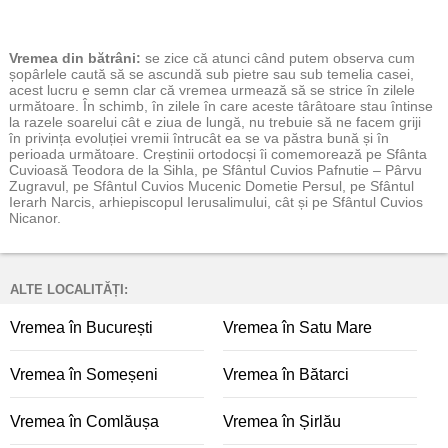
Vremea
din bătrâni:
se zice că atunci când putem observa cum
șopârlele caută să se ascundă sub pietre sau sub temelia casei,
acest lucru e semn clar că vremea urmează să se strice în zilele
următoare. În schimb, în zilele în care aceste târâtoare stau întinse
la razele soarelui cât e ziua de lungă, nu trebuie să ne facem griji
în privința evoluției vremii întrucât ea se va păstra bună și în
perioada următoare. Creștinii ortodocși îi comemorează pe Sfânta
Cuvioasă Teodora de la Sihla, pe Sfântul Cuvios Pafnutie – Pârvu
Zugravul, pe Sfântul Cuvios Mucenic Dometie Persul, pe Sfântul
Ierarh Narcis, arhiepiscopul Ierusalimului, cât și pe Sfântul Cuvios
Nicanor.
ALTE LOCALITĂȚI:
Vremea în București
Vremea în Satu Mare
Vremea în Someșeni
Vremea în Bătarci
Vremea în Comlăușa
Vremea în Șirlău