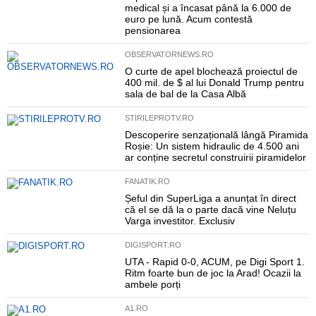
medical și a încasat până la 6.000 de
euro pe lună. Acum contestă
pensionarea
OBSERVATORNEWS.RO
O curte de apel blochează proiectul de
400 mil. de $ al lui Donald Trump pentru
sala de bal de la Casa Albă
STIRILEPROTV.RO
Descoperire senzațională lângă Piramida
Roșie: Un sistem hidraulic de 4.500 ani
ar conține secretul construirii piramidelor
FANATIK.RO
Șeful din SuperLiga a anunțat în direct
că el se dă la o parte dacă vine Neluțu
Varga investitor. Exclusiv
DIGISPORT.RO
UTA - Rapid 0-0, ACUM, pe Digi Sport 1.
Ritm foarte bun de joc la Arad! Ocazii la
ambele porți
A1.RO