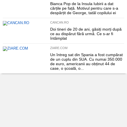
Bianca Pop de la Insula Iubirii a dat
cărțile pe față. Motivul pentru care s-a
despărțit de George, tatăl copilului ei
CANCAN.RO
Doi tineri de 20 de ani, găsiți morți după
ce au dispărut fără urmă. Ce s-ar fi
întâmplat
ZIARE.COM
Un întreg sat din Spania a fost cumpărat
de un cuplu din SUA. Cu numai 350.000
de euro, americanii au obținut 44 de
case, o școală, o...