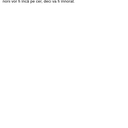
norii vor fi încă pe cer, deci va fi înnorat.