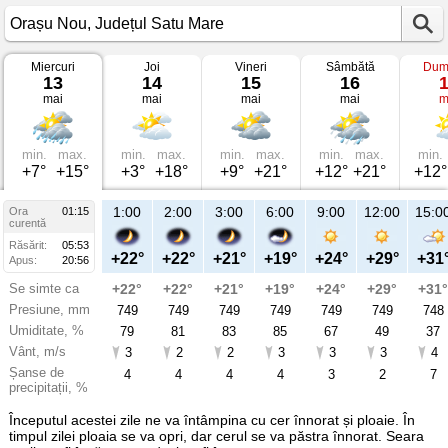
Miercuri
Joi
Vineri
Sâmbătă
Dum
Vremea
13
14
15
16
în
mai
mai
mai
mai
m
Orașu
Nou
pe
13
mai
min.
max.
min.
max.
min.
max.
min.
max.
min.
2026
+7°
+15°
+3°
+18°
+9°
+21°
+12°
+21°
+12°
Județul
Satu
Mare
1:00
2:00
3:00
6:00
9:00
12:00
15:0
Ora
01:15
curentă
Răsărit:
05:53
+22°
+22°
+21°
+19°
+24°
+29°
+31
Apus:
20:56
Se simte ca
+22°
+22°
+21°
+19°
+24°
+29°
+31°
Presiune, mm
749
749
749
749
749
749
748
Umiditate, %
79
81
83
85
67
49
37
Vânt, m/s
3
2
2
3
3
3
4
Șanse de
4
4
4
4
3
2
7
precipitații, %
Începutul acestei zile ne va întâmpina cu cer înnorat și ploaie. În
timpul zilei ploaia se va opri, dar cerul se va păstra înnorat. Seara