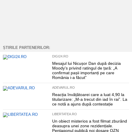
ȘTIRILE PARTENERILOR:
DIGI24.RO
Mesajul lui Nicușor Dan după decizia
Moody's privind ratingul de țară: „A
confirmat pașii importanți pe care
România i-a făcut”
ADEVARUL.RO
Reacția învățătoarei care a luat 4,90 la
titularizare: „M-a trecut din iad în rai”. La
ce notă a ajuns după contestație
LIBERTATEA.RO
Un obiect misterios a fost filmat zburând
deasupra unei zone rezidențiale.
Pentagonul publică noi dosare OZN