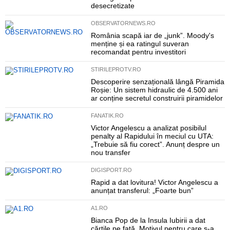
desecretizate
OBSERVATORNEWS.RO
România scapă iar de „junk”. Moody's
menține și ea ratingul suveran
recomandat pentru investitori
STIRILEPROTV.RO
Descoperire senzațională lângă Piramida
Roșie: Un sistem hidraulic de 4.500 ani
ar conține secretul construirii piramidelor
FANATIK.RO
Victor Angelescu a analizat posibilul
penalty al Rapidului în meciul cu UTA:
„Trebuie să fiu corect”. Anunț despre un
nou transfer
DIGISPORT.RO
Rapid a dat lovitura! Victor Angelescu a
anunțat transferul: „Foarte bun”
A1.RO
Bianca Pop de la Insula Iubirii a dat
cărțile pe față. Motivul pentru care s-a