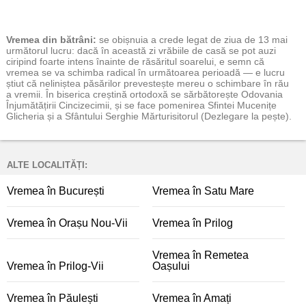
Vremea
din bătrâni:
se obișnuia a crede legat de ziua de 13 mai
următorul lucru: dacă în această zi vrăbiile de casă se pot auzi
ciripind foarte intens înainte de răsăritul soarelui, e semn că
vremea se va schimba radical în următoarea perioadă — e lucru
știut că neliniștea păsărilor prevestește mereu o schimbare în rău
a vremii. În biserica creștină ortodoxă se sărbătorește Odovania
Înjumătățirii Cincizecimii, și se face pomenirea Sfintei Mucenițe
Glicheria și a Sfântului Serghie Mărturisitorul (Dezlegare la pește).
ALTE LOCALITĂȚI:
Vremea în București
Vremea în Satu Mare
Vremea în Orașu Nou-Vii
Vremea în Prilog
Vremea în Remetea
Vremea în Prilog-Vii
Oașului
Vremea în Păulești
Vremea în Amați