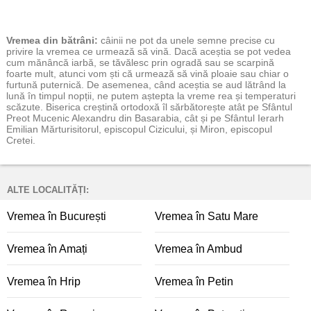
Vremea
din bătrâni:
câinii ne pot da unele semne precise cu
privire la vremea ce urmează să vină. Dacă aceștia se pot vedea
cum mănâncă iarbă, se tăvălesc prin ogradă sau se scarpină
foarte mult, atunci vom ști că urmează să vină ploaie sau chiar o
furtună puternică. De asemenea, când aceștia se aud lătrând la
lună în timpul nopții, ne putem aștepta la vreme rea și temperaturi
scăzute. Biserica creștină ortodoxă îl sărbătorește atât pe Sfântul
Preot Mucenic Alexandru din Basarabia, cât și pe Sfântul Ierarh
Emilian Mărturisitorul, episcopul Cizicului, și Miron, episcopul
Cretei.
ALTE LOCALITĂȚI:
Vremea în București
Vremea în Satu Mare
Vremea în Amați
Vremea în Ambud
Vremea în Hrip
Vremea în Petin