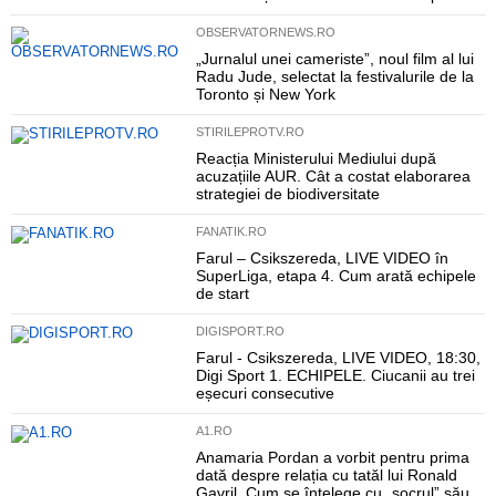
OBSERVATORNEWS.RO
„Jurnalul unei cameriste”, noul film al lui
Radu Jude, selectat la festivalurile de la
Toronto și New York
STIRILEPROTV.RO
Reacția Ministerului Mediului după
acuzațiile AUR. Cât a costat elaborarea
strategiei de biodiversitate
FANATIK.RO
Farul – Csikszereda, LIVE VIDEO în
SuperLiga, etapa 4. Cum arată echipele
de start
DIGISPORT.RO
Farul - Csikszereda, LIVE VIDEO, 18:30,
Digi Sport 1. ECHIPELE. Ciucanii au trei
eșecuri consecutive
A1.RO
Anamaria Pordan a vorbit pentru prima
dată despre relația cu tatăl lui Ronald
Gavril. Cum se înțelege cu „socrul” său