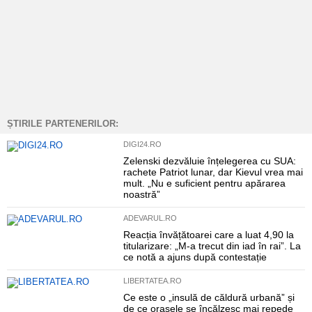
ȘTIRILE PARTENERILOR:
DIGI24.RO
Zelenski dezvăluie înțelegerea cu SUA:
rachete Patriot lunar, dar Kievul vrea mai
mult. „Nu e suficient pentru apărarea
noastră”
ADEVARUL.RO
Reacția învățătoarei care a luat 4,90 la
titularizare: „M-a trecut din iad în rai”. La
ce notă a ajuns după contestație
LIBERTATEA.RO
Ce este o „insulă de căldură urbană” și
de ce orașele se încălzesc mai repede