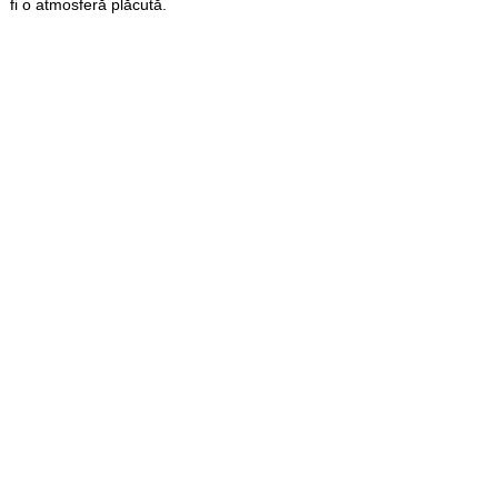
fi o atmosferă plăcută.