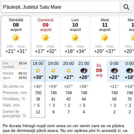
Sâmbătă
Duminică
Luni
Marți
Mie
Vremea
08
09
10
11
în
august
august
august
august
au
Păulești
Județul
Satu
Mare
min.
max.
min.
max.
min.
max.
min.
max.
min.
+21°
+31°
+17°
+32°
+18°
+34°
+20°
+37°
+20°
18:00
19:00
20:00
21:00
0:00
3:00
Ora
18:14
Du
curentă
09
Răsărit:
06:13
aug
+30°
+29°
+27°
+26°
+21°
+18
Apus:
20:53
Se simte ca
+30°
+29°
+27°
+26°
+21°
+18°
Presiune, mm
750
749
749
749
749
749
Umiditate, %
39
41
42
44
59
70
Vânt, m/s
5
3
2
5
3
2
Șanse de
12
9
7
4
2
2
precipitații, %
Pe durata întregii nopți vom avea un cer senin care se va păstra
așa de dimineață până seara. Nu vor apărea ploi în această zi, va