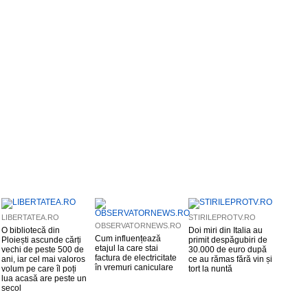
LIBERTATEA.RO
STIRILEPROTV.RO
OBSERVATORNEWS.RO
O bibliotecă din
Doi miri din Italia au
Cum influențează
Ploiești ascunde cărți
primit despăgubiri de
etajul la care stai
vechi de peste 500 de
30.000 de euro după
factura de electricitate
ani, iar cel mai valoros
ce au rămas fără vin și
în vremuri caniculare
volum pe care îl poți
tort la nuntă
lua acasă are peste un
secol