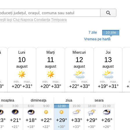
ești
Iași
Cluj-Napoca
Constanța
Timișoara
7 zile
10 zile
Vremea pe hartă
ă
Luni
Marți
Miercuri
Joi
10
11
12
13
august
august
august
august
x.
min.
max.
min.
max.
min.
max.
min.
max.
m
8°
+20°
+31°
+20°
+33°
+22°
+33°
+19°
+31°
+
noaptea
dimineața
ziua
seara
00
3:00
6:00
9:00
12:00
15:00
18:00
21:00
3°
+21°
+18°
+22°
+29°
+33°
+29°
+26°
3°
+21°
+18°
+22°
+30°
+33°
+30°
+26°