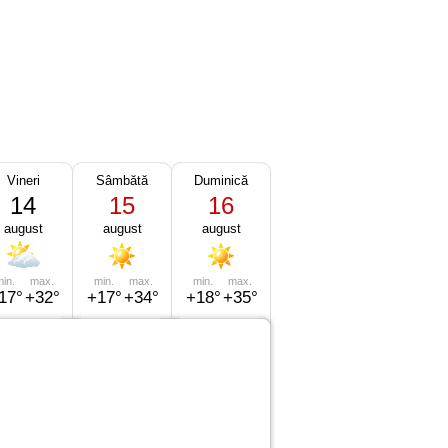
Vineri
Sâmbătă
Duminică
14
15
16
august
august
august
in.
max.
min.
max.
min.
max.
17°
+32°
+17°
+34°
+18°
+35°