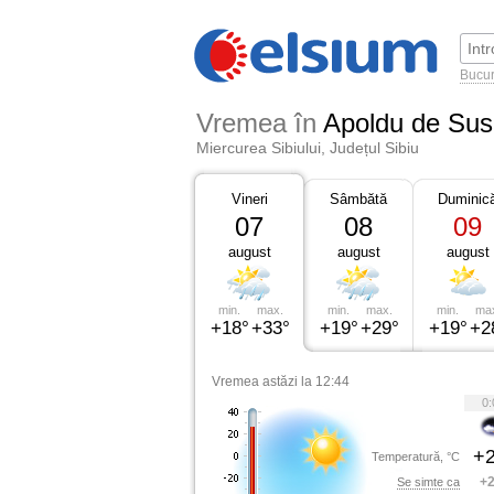
Bucur
Vremea în
Apoldu de Sus
Miercurea Sibiului, Județul Sibiu
Vineri
Sâmbătă
Duminic
07
08
09
august
august
august
min.
max.
min.
max.
min.
ma
+18°
+33°
+19°
+29°
+19°
+2
Vremea astăzi la 12:44
0:
+2
Temperatură, °C
+2
Se simte ca