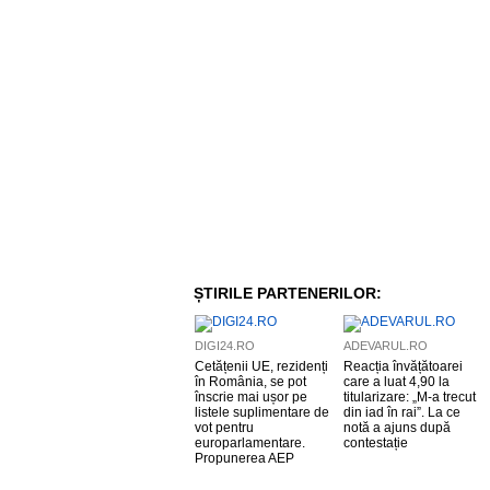
ȘTIRILE PARTENERILOR:
DIGI24.RO
ADEVARUL.RO
Cetățenii UE, rezidenți
Reacția învățătoarei
în România, se pot
care a luat 4,90 la
înscrie mai ușor pe
titularizare: „M-a trecut
listele suplimentare de
din iad în rai”. La ce
vot pentru
notă a ajuns după
europarlamentare.
contestație
Propunerea AEP