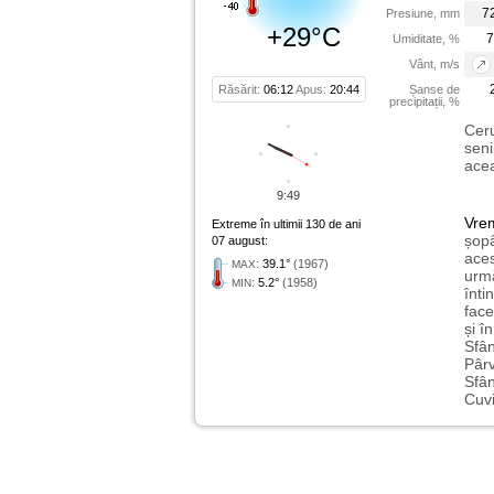
7
Presiune, mm
+29°C
7
Umiditate, %
Vânt, m/s
Răsărit:
06:12
Apus:
20:44
Șanse de
precipitații, %
Ceru
seni
acea
9:49
Vre
Extreme în ultimii 130 de ani
șopâ
07 august:
aces
:
39.1°
(1967)
MAX
urmă
:
5.2°
(1958)
MIN
înti
face
și î
Sfân
Pârv
Sfân
Cuvi