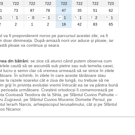
23
722
722
722
722
722
722
723
1
73
87
78
47
35
51
62
1
1
0
1
1
1
2
1
2
2
1
2
16
42
83
65
l va fi preponderent noros pe parcursul acestei zile, va fi
n doar dimineața. După-amiază norii vor aduce și ploaie, iar
stă ploaie va continua și seara.
mea
din bătrâni:
se zice că atunci când putem observa cum
rlele caută să se ascundă sub pietre sau sub temelia casei,
t lucru e semn clar că vremea urmează să se strice în zilele
toare. În schimb, în zilele în care aceste târâtoare stau
nse la razele soarelui cât e ziua de lungă, nu trebuie să ne
m griji în privința evoluției vremii întrucât ea se va păstra bună
n perioada următoare. Creștinii ortodocși îi comemorează pe
ta Cuvioasă Teodora de la Sihla, pe Sfântul Cuvios Pafnutie –
u Zugravul, pe Sfântul Cuvios Mucenic Dometie Persul, pe
tul Ierarh Narcis, arhiepiscopul Ierusalimului, cât și pe Sfântul
os Nicanor.