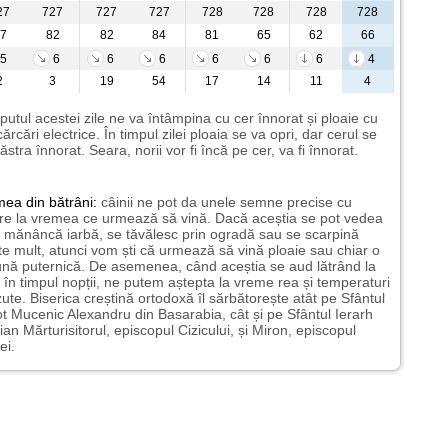
27
727
727
727
728
728
728
728
7
82
82
84
81
65
62
66
5
6
6
6
6
6
6
4
2
3
19
54
17
14
11
4
putul acestei zile ne va întâmpina cu cer înnorat și ploaie cu
ărcări electrice. În timpul zilei ploaia se va opri, dar cerul se
ăstra înnorat. Seara, norii vor fi încă pe cer, va fi înnorat.
mea
din bătrâni:
câinii ne pot da unele semne precise cu
ire la vremea ce urmează să vină. Dacă aceștia se pot vedea
mănâncă iarbă, se tăvălesc prin ogradă sau se scarpină
te mult, atunci vom ști că urmează să vină ploaie sau chiar o
ună puternică. De asemenea, când aceștia se aud lătrând la
 în timpul nopții, ne putem aștepta la vreme rea și temperaturi
ute. Biserica creștină ortodoxă îl sărbătorește atât pe Sfântul
t Mucenic Alexandru din Basarabia, cât și pe Sfântul Ierarh
ian Mărturisitorul, episcopul Cizicului, și Miron, episcopul
ei.