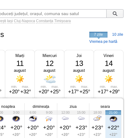
ești
Iași
Cluj-Napoca
Constanța
Timișoara
us
7 zile
10 zile
Vremea pe hartă
Marți
Miercuri
Joi
Vineri
11
12
13
14
august
august
august
august
min.
max.
min.
max.
min.
max.
min.
max.
°
+20°
+32°
+20°
+25°
+17°
+25°
+17°
+29°
noaptea
dimineața
ziua
seara
00
3:00
6:00
9:00
12:00
15:00
18:00
21:00
4°
+20°
+20°
+20°
+20°
+23°
+23°
+22°
5°
+20°
+20°
+20°
+20°
+23°
+23°
+22°