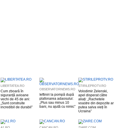
LIBERTATEA.RO
STIRILEPROTV.RO
OBSERVATORNEWS.RO
Cum zboară în
Volodimir Zelenski,
Ieftiniri la pompă după
siguranță avioane
apel disperat către
plafonarea adaosului:
vechi de 45 de ani:
aliați: „Rachetele
„Plus sau minus 10
„Sunt construite
voastre din depozite ar
bani, nu ajută cu nimic”
incredibil de durabil”
putea salva vieți în
Ucraina”
A1.RO
CANCAN.RO
ZIARE.COM