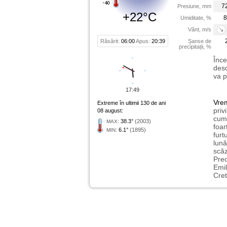
7
Presiune, mm
+22°C
8
Umiditate, %
Vânt, m/s
Răsărit:
06:00
Apus:
20:39
Șanse de
precipitații, %
Înce
desc
va p
17:49
Vre
Extreme în ultimii 130 de ani
priv
08 august:
cum 
:
38.3°
(2003)
MAX
foar
:
6.1°
(1895)
MIN
furt
lună
scăz
Preo
Emil
Cret