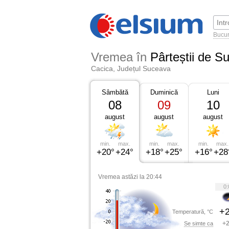
Bucur
Vremea în
Pârteștii de S
Cacica, Județul Suceava
Sâmbătă
Duminică
Luni
08
09
10
august
august
august
min.
max.
min.
max.
min.
max.
+20°
+24°
+18°
+25°
+16°
+28
Vremea astăzi la 20:44
0:
+2
Temperatură, °C
+2
Se simte ca