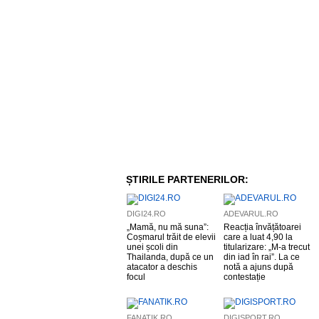
ȘTIRILE PARTENERILOR:
DIGI24.RO
ADEVARUL.RO
„Mamă, nu mă suna”:
Reacția învățătoarei
Coșmarul trăit de elevii
care a luat 4,90 la
unei școli din
titularizare: „M-a trecut
Thailanda, după ce un
din iad în rai”. La ce
atacator a deschis
notă a ajuns după
focul
contestație
FANATIK.RO
DIGISPORT.RO