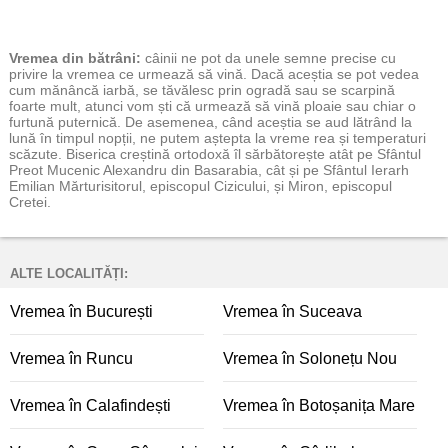
Vremea
din bătrâni:
câinii ne pot da unele semne precise cu
privire la vremea ce urmează să vină. Dacă aceștia se pot vedea
cum mănâncă iarbă, se tăvălesc prin ogradă sau se scarpină
foarte mult, atunci vom ști că urmează să vină ploaie sau chiar o
furtună puternică. De asemenea, când aceștia se aud lătrând la
lună în timpul nopții, ne putem aștepta la vreme rea și temperaturi
scăzute. Biserica creștină ortodoxă îl sărbătorește atât pe Sfântul
Preot Mucenic Alexandru din Basarabia, cât și pe Sfântul Ierarh
Emilian Mărturisitorul, episcopul Cizicului, și Miron, episcopul
Cretei.
ALTE LOCALITĂȚI:
Vremea în București
Vremea în Suceava
Vremea în Runcu
Vremea în Solonețu Nou
Vremea în Calafindești
Vremea în Botoșanița Mare