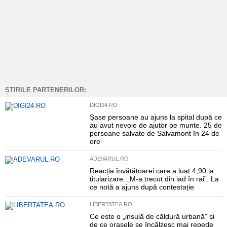
ȘTIRILE PARTENERILOR:
DIGI24.RO
Șase persoane au ajuns la spital după ce
au avut nevoie de ajutor pe munte. 25 de
persoane salvate de Salvamont în 24 de
ore
ADEVARUL.RO
Reacția învățătoarei care a luat 4,90 la
titularizare: „M-a trecut din iad în rai”. La
ce notă a ajuns după contestație
LIBERTATEA.RO
Ce este o „insulă de căldură urbană” și
de ce orașele se încălzesc mai repede