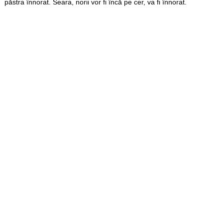
păstra înnorat. Seara, norii vor fi încă pe cer, va fi înnorat.