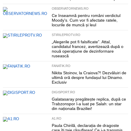
OBSERVATORNEWS.RO
Ce înseamnă pentru români verdictul
Moody's. Cum vor fi afectate ratele,
locurile de muncă și leul
STIRILEPROTV.RO
„Alegerile pot fi falsificate”. Attal,
candidatul francez, avertizează după o
nouă operațiune de dezinformare
rusească
FANATIK.RO
Nikita Stoinov, la Craiova?! Dezvăluiri de
ultimă oră despre fundașul lui Dinamo.
Exclusiv
DIGISPORT.RO
Galatasaray pregătește replica, după ce
Trabzonspor l-a luat pe Salah: un star
din naționala Braziliei!
A1.RO
Paula Chirilă, declarația de dragoste
care îți taie răsuflarea! Ce i-a transmis