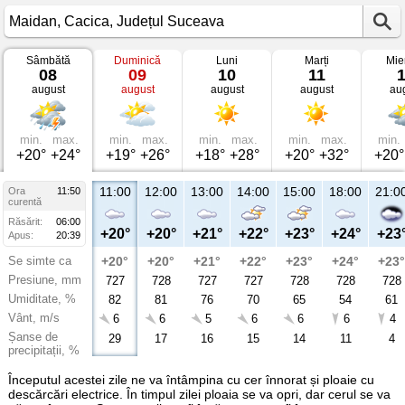
Sâmbătă
Duminică
Luni
Marți
Mie
Vremea
08
09
10
11
în
august
august
august
august
au
Maidan
Cacica,
Județul
Suceava
min.
max.
min.
max.
min.
max.
min.
max.
min.
+20°
+24°
+19°
+26°
+18°
+28°
+20°
+32°
+20°
11:00
12:00
13:00
14:00
15:00
18:00
21:0
Ora
11:50
curentă
Răsărit:
06:00
+20°
+20°
+21°
+22°
+23°
+24°
+23
Apus:
20:39
Se simte ca
+20°
+20°
+21°
+22°
+23°
+24°
+23°
Presiune, mm
727
728
727
727
728
728
728
Umiditate, %
82
81
76
70
65
54
61
Vânt, m/s
6
6
5
6
6
6
4
Șanse de
29
17
16
15
14
11
4
precipitații, %
Începutul acestei zile ne va întâmpina cu cer înnorat și ploaie cu
descărcări electrice. În timpul zilei ploaia se va opri, dar cerul se va