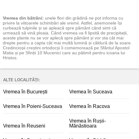
Vremea
din bătrâni:
unele flori din grădină ne pot informa cu
privire la viitoarele schimbări ale vremii. Astfel, anemonele își
curbează tulpinile și se apleacă spre pământ când simt că
urmează să vină ploaia. Când vremea va fi lipsită de precipitații,
aceste plante nu se vor aplecă spre pământ și vor sta cât mai
drepte pentru a capta cât mai multă lumină și căldură de la soare.
Credincioșii creștini ortodocși îi comemorează pe Sfântul Apostol
Matia și pe Sfinții 10 Mucenici care au pătimit pentru icoana lui
Hristos.
ALTE LOCALITĂȚI:
Vremea în București
Vremea în Suceava
Vremea în Poieni-Suceava
Vremea în Racova
Vremea în Rușii-
Vremea în Reuseni
Mănăstioara