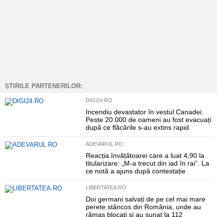
ȘTIRILE PARTENERILOR:
DIGI24.RO
Incendiu devastator în vestul Canadei.
Peste 20.000 de oameni au fost evacuați
după ce flăcările s-au extins rapid
ADEVARUL.RO
Reacția învățătoarei care a luat 4,90 la
titularizare: „M-a trecut din iad în rai”. La
ce notă a ajuns după contestație
LIBERTATEA.RO
Doi germani salvați de pe cel mai mare
perete stâncos din România, unde au
rămas blocați și au sunat la 112