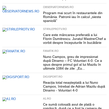
OBSERVATORNEWS.RO
Program mai scurt în restaurantele din
România. Patronii iau în calcul „siesta
spaniolă”
STIRILEPROTV.RO
Care este mâncarea preferată a lui
Florin Dumitrescu. Juratul MastrerChef a
vorbit despre începuturile în bucătărie
FANATIK.RO
Nuno Campos, greu de impresionat
după Dinamo – FC Voluntari 4-0. Ce a
spus despre primul gol al lui Mazilu în
ultimele 1084 de zile: „Eu...
DIGISPORT.RO
Reacția total neașteptată a lui Nuno
Campos, întrebat de Adrian Mazilu după
Dinamo - Voluntari 4-0
A1.RO
Ce sumă colosală avut de plată o
româncă, după ce a fost la camera de