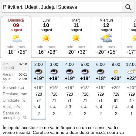
Duminică
Luni
Marți
Miercuri
J
Vremea
09
10
11
12
în
august
august
august
august
au
Plăvălari
Udești,
Județul
Suceava
min.
max.
min.
max.
min.
max.
min.
max.
min.
+18°
+25°
+16°
+28°
+20°
+32°
+20°
+25°
+17°
2:00
3:00
4:00
5:00
6:00
9:00
12:0
Ora
02:58
curentă
Răsărit:
06:01
+19°
+19°
+19°
+18°
+18°
+20°
+23
Apus:
20:38
Se simte ca
+19°
+19°
+19°
+18°
+18°
+20°
+23°
Presiune, mm
728
728
728
728
729
729
729
Umiditate, %
72
71
71
71
71
61
49
Vânt, m/s
4
4
3
4
4
4
4
Șanse de
2
2
2
2
2
2
1
precipitații, %
Începutul acestei zile ne va întâmpina cu un cer senin, va fi o
vreme însorită. Cerul se va înnora doar după-amiază, seara va