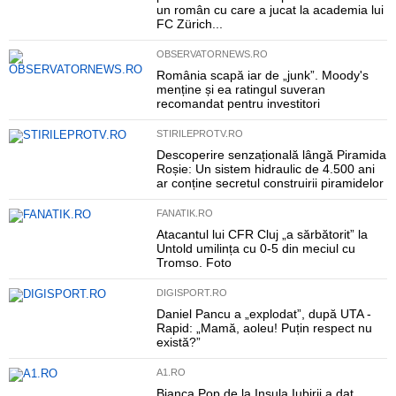
un român cu care a jucat la academia lui
FC Zürich...
OBSERVATORNEWS.RO
România scapă iar de „junk”. Moody's
menține și ea ratingul suveran
recomandat pentru investitori
STIRILEPROTV.RO
Descoperire senzațională lângă Piramida
Roșie: Un sistem hidraulic de 4.500 ani
ar conține secretul construirii piramidelor
FANATIK.RO
Atacantul lui CFR Cluj „a sărbătorit” la
Untold umilința cu 0-5 din meciul cu
Tromso. Foto
DIGISPORT.RO
Daniel Pancu a „explodat”, după UTA -
Rapid: „Mamă, aoleu! Puțin respect nu
există?”
A1.RO
Bianca Pop de la Insula Iubirii a dat