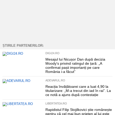
ȘTIRILE PARTENERILOR:
DIGI24.RO
Mesajul lui Nicușor Dan după decizia
Moody's privind ratingul de țară: „A
confirmat pașii importanți pe care
România i-a făcut”
ADEVARUL.RO
Reacția învățătoarei care a luat 4,90 la
titularizare: „M-a trecut din iad în rai”. La
ce notă a ajuns după contestație
LIBERTATEA.RO
Rapidistul Filip Stojilkovici știe românește
pentru că cel mai bun prieten al lui este