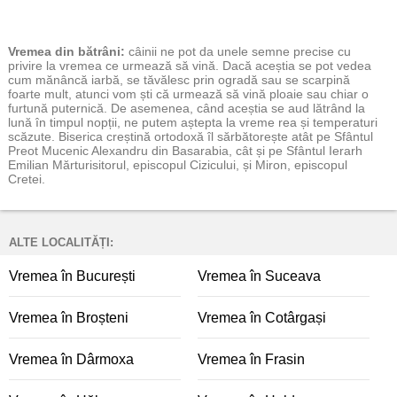
Vremea
din bătrâni:
câinii ne pot da unele semne precise cu
privire la vremea ce urmează să vină. Dacă aceștia se pot vedea
cum mănâncă iarbă, se tăvălesc prin ogradă sau se scarpină
foarte mult, atunci vom ști că urmează să vină ploaie sau chiar o
furtună puternică. De asemenea, când aceștia se aud lătrând la
lună în timpul nopții, ne putem aștepta la vreme rea și temperaturi
scăzute. Biserica creștină ortodoxă îl sărbătorește atât pe Sfântul
Preot Mucenic Alexandru din Basarabia, cât și pe Sfântul Ierarh
Emilian Mărturisitorul, episcopul Cizicului, și Miron, episcopul
Cretei.
ALTE LOCALITĂȚI:
Vremea în București
Vremea în Suceava
Vremea în Broșteni
Vremea în Cotârgași
Vremea în Dârmoxa
Vremea în Frasin