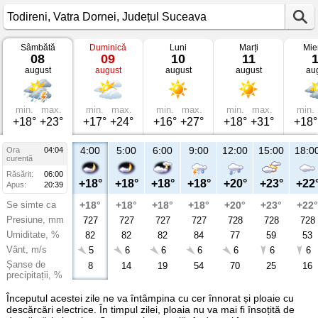
Sâmbătă
Duminică
Luni
Marți
Mie
Vremea
08
09
10
11
în
august
august
august
august
au
Todireni
Vatra
Dornei,
Județul
Suceava
min.
max.
min.
max.
min.
max.
min.
max.
min.
+18°
+23°
+17°
+24°
+16°
+27°
+18°
+31°
+18°
4:00
5:00
6:00
9:00
12:00
15:00
18:0
Ora
04:04
curentă
Răsărit:
06:00
+18°
+18°
+18°
+18°
+20°
+23°
+22
Apus:
20:39
Se simte ca
+18°
+18°
+18°
+18°
+20°
+23°
+22°
Presiune, mm
727
727
727
727
728
728
728
Umiditate, %
82
82
82
84
77
59
53
Vânt, m/s
5
6
6
6
6
6
6
Șanse de
8
14
19
54
70
25
16
precipitații, %
Începutul acestei zile ne va întâmpina cu cer înnorat și ploaie cu
descărcări electrice. În timpul zilei, ploaia nu va mai fi însoțită de