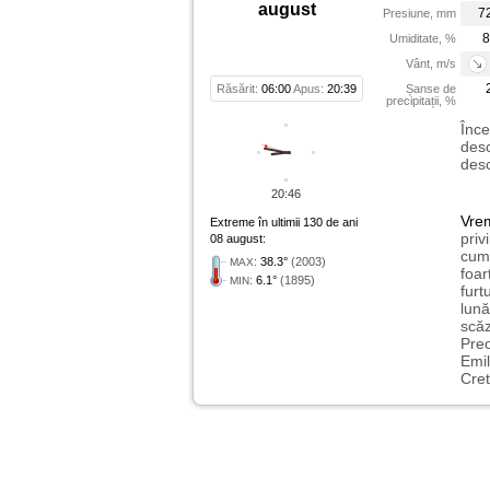
august
7
Presiune, mm
8
Umiditate, %
Vânt, m/s
Răsărit:
06:00
Apus:
20:39
Șanse de
precipitații, %
Înce
desc
desc
20:46
Vre
Extreme în ultimii 130 de ani
priv
08 august:
cum 
:
38.3°
(2003)
MAX
foar
:
6.1°
(1895)
MIN
furt
lună
scăz
Preo
Emil
Cret