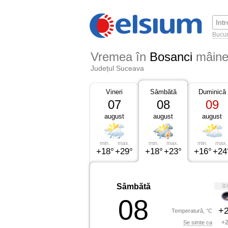
Bucur
Vremea în
Bosanci
mâin
Județul Suceava
Vineri
Sâmbătă
Duminică
07
08
09
august
august
august
min.
max.
min.
max.
min.
max.
+18°
+29°
+18°
+23°
+16°
+24
Sâmbătă
0:
08
+2
Temperatură, °C
+2
Se simte ca