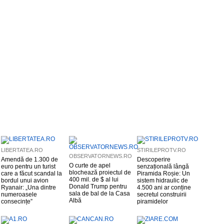
LIBERTATEA.RO
STIRILEPROTV.RO
OBSERVATORNEWS.RO
Amendă de 1.300 de
Descoperire
O curte de apel
euro pentru un turist
senzațională lângă
blochează proiectul de
care a făcut scandal la
Piramida Roșie: Un
400 mil. de $ al lui
bordul unui avion
sistem hidraulic de
Donald Trump pentru
Ryanair: „Una dintre
4.500 ani ar conține
sala de bal de la Casa
numeroasele
secretul construirii
Albă
consecințe”
piramidelor