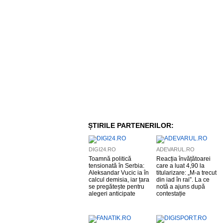
ȘTIRILE PARTENERILOR:
DIGI24.RO
ADEVARUL.RO
Toamnă politică
Reacția învățătoarei
tensionată în Serbia:
care a luat 4,90 la
Aleksandar Vucic ia în
titularizare: „M-a trecut
calcul demisia, iar țara
din iad în rai”. La ce
se pregătește pentru
notă a ajuns după
alegeri anticipate
contestație