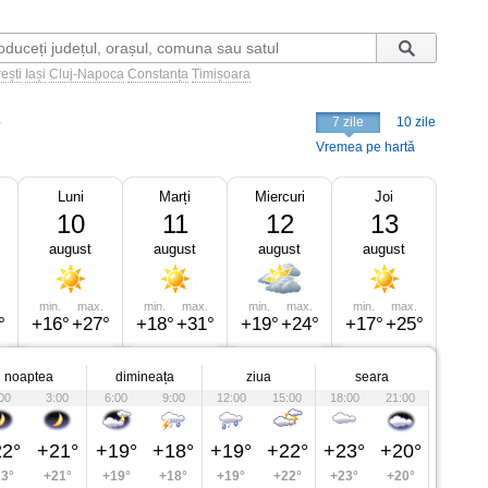
ești
Iași
Cluj-Napoca
Constanța
Timișoara
e
7 zile
10 zile
Vremea pe hartă
Luni
Marți
Miercuri
Joi
10
11
12
13
august
august
august
august
min.
max.
min.
max.
min.
max.
min.
max.
°
+16°
+27°
+18°
+31°
+19°
+24°
+17°
+25°
noaptea
dimineața
ziua
seara
00
3:00
6:00
9:00
12:00
15:00
18:00
21:00
2°
+21°
+19°
+18°
+19°
+22°
+23°
+20°
3°
+21°
+19°
+18°
+19°
+22°
+23°
+20°