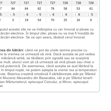
27
727
727
727
727
728
728
728
7
84
84
82
78
58
53
61
5
5
6
5
6
6
6
5
2
3
19
54
70
25
16
6
putul acestei zile ne va întâmpina cu cer înnorat și ploaie cu
ărcări electrice. În timpul zilei, ploaia nu va mai fi însoțită de
ărcări electrice. Se va opri seara, lăsând cerul înnorat.
mea
din bătrâni:
câinii ne pot da unele semne precise cu
ire la vremea ce urmează să vină. Dacă aceștia se pot vedea
mănâncă iarbă, se tăvălesc prin ogradă sau se scarpină
te mult, atunci vom ști că urmează să vină ploaie sau chiar o
ună puternică. De asemenea, când aceștia se aud lătrând la
 în timpul nopții, ne putem aștepta la vreme rea și temperaturi
ute. Biserica creștină ortodoxă îl sărbătorește atât pe Sfântul
t Mucenic Alexandru din Basarabia, cât și pe Sfântul Ierarh
ian Mărturisitorul, episcopul Cizicului, și Miron, episcopul
ei.