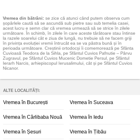
Vremea
din bătrâni:
se zice că atunci când putem observa cum
șopârlele caută să se ascundă sub pietre sau sub temelia casei,
acest lucru e semn clar că vremea urmează să se strice în zilele
următoare. În schimb, în zilele în care aceste târâtoare stau întinse
la razele soarelui cât e ziua de lungă, nu trebuie să ne facem griji
în privința evoluției vremii întrucât ea se va păstra bună și în
perioada următoare. Creștinii ortodocși îi comemorează pe Sfânta
Cuvioasă Teodora de la Sihla, pe Sfântul Cuvios Pafnutie – Pârvu
Zugravul, pe Sfântul Cuvios Mucenic Dometie Persul, pe Sfântul
Ierarh Narcis, arhiepiscopul Ierusalimului, cât și pe Sfântul Cuvios
Nicanor.
ALTE LOCALITĂȚI:
Vremea în București
Vremea în Suceava
Vremea în Cârlibaba Nouă
Vremea în Iedu
Vremea în Șesuri
Vremea în Țibău