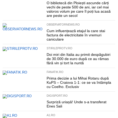
O bibliotecă din Ploiești ascunde cărți
vechi de peste 500 de ani, iar cel mai
valoros volum pe care îl poți lua acasă
are peste un secol
OBSERVATORNEWS.RO
Cum influențează etajul la care stai
factura de electricitate în vremuri
caniculare
STIRILEPROTV.RO
Doi miri din Italia au primit despăgubiri
de 30.000 de euro după ce au rămas
fără vin și tort la nuntă
FANATIK.RO
Prima decizie a lui Mihai Rotaru după
KuPS – Craiova 1-1: ce se va întâmpla
cu Coelho. Exclusiv
DIGISPORT.RO
Surpriză uriașă! Unde s-a transferat
Enes Sali
A1.RO