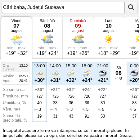
Vineri
Sâmbătă
Duminică
Luni
Ma
Vremea
07
08
09
10
în
august
august
august
august
au
Cârlibaba
Județul
Suceava
min.
max.
min.
max.
min.
max.
min.
max.
min.
+19°
+32°
+19°
+24°
+19°
+26°
+18°
+29°
+19°
13:00
14:00
15:00
18:00
21:00
0:00
Ora
13:10
Sâ
curentă
08
Răsărit:
05:59
aug
+30°
+31°
+32°
+24°
+21°
+20
Apus:
20:41
Se simte ca
+30°
+31°
+32°
+24°
+22°
+20°
Presiune, mm
727
725
726
726
727
727
Umiditate, %
40
38
36
66
80
88
Vânt, m/s
3
4
3
5
5
5
Șanse de
19
31
43
91
53
37
precipitații, %
Începutul acestei zile ne va întâmpina cu cer înnorat și ploaie. În
timpul zilei ploaia se va opri, dar cerul se va păstra înnorat. Seara,