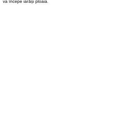
va începe iarăși ploaia.