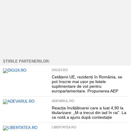
ȘTIRILE PARTENERILOR:
DIGI24.RO
Cetățenii UE, rezidenți în România, se
pot înscrie mai ușor pe listele
suplimentare de vot pentru
europarlamentare. Propunerea AEP
ADEVARUL.RO
Reacția învățătoarei care a luat 4,90 la
titularizare: „M-a trecut din iad în rai”. La
ce notă a ajuns după contestație
LIBERTATEA.RO