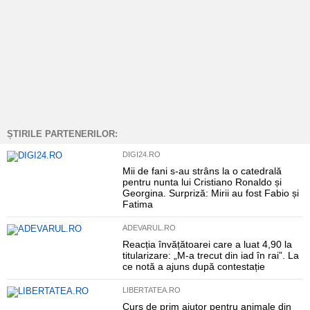
ȘTIRILE PARTENERILOR:
DIGI24.RO
Mii de fani s-au strâns la o catedrală
pentru nunta lui Cristiano Ronaldo și
Georgina. Surpriză: Mirii au fost Fabio și
Fatima
ADEVARUL.RO
Reacția învățătoarei care a luat 4,90 la
titularizare: „M-a trecut din iad în rai”. La
ce notă a ajuns după contestație
LIBERTATEA.RO
Curs de prim ajutor pentru animale din