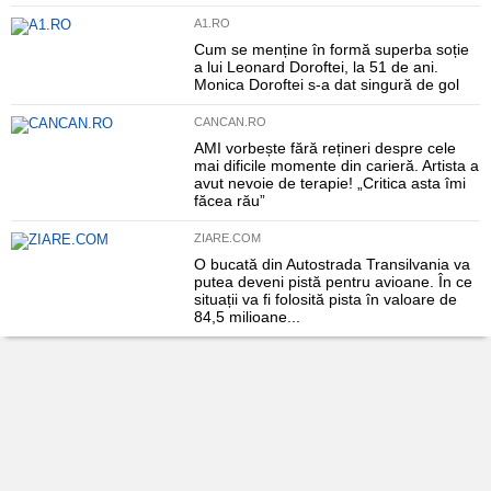
A1.RO
Cum se menține în formă superba soție
a lui Leonard Doroftei, la 51 de ani.
Monica Doroftei s-a dat singură de gol
CANCAN.RO
AMI vorbește fără rețineri despre cele
mai dificile momente din carieră. Artista a
avut nevoie de terapie! „Critica asta îmi
făcea rău”
ZIARE.COM
O bucată din Autostrada Transilvania va
putea deveni pistă pentru avioane. În ce
situații va fi folosită pista în valoare de
84,5 milioane...