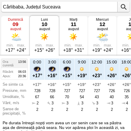
Duminică
Luni
Marți
Miercuri
J
Vremea
09
10
11
12
în
august
august
august
august
au
Cârlibaba
mâine
Județul
Suceava
min.
max.
min.
max.
min.
max.
min.
max.
min.
+17°
+24°
+15°
+26°
+18°
+31°
+19°
+24°
+16°
21:00
0:00
3:00
6:00
9:00
12:00
15:00
18:0
Ora
13:56
Lu
curentă
10
Răsărit:
06:03
aug
+20°
+17°
+16°
+15°
+19°
+23°
+26°
+26
Apus:
20:36
Se simte ca
+20°
+17°
+16°
+15°
+19°
+23°
+26°
+26°
Presiune, mm
728
728
728
727
727
727
726
726
Umiditate, %
57
67
66
70
54
43
40
35
Vânt, m/s
3
2
3
3
3
3
3
4
Șanse de
2
2
2
2
2
2
2
2
precipitații, %
Pe durata întregii nopți vom avea un cer senin care se va păstra
așa de dimineață până seara. Nu vor apărea ploi în această zi, va