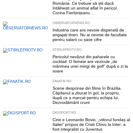
România. Ce trebuie să știi dacă
întâlnești un animal aflat în pericol.
Corina Fierbințeanu...
OBSERVATORNEWS.RO
Industria care are nevoie disperată de
angajați tineri. Nu ai nevoie de facultate
pentru salarii cu șase cifre
STIRILEPROTV.RO
Pericolul nevăzut din paharele cu
cocktail: O femeie are vezicule „de
mărimea unei mingi de golf” după o zi la
soare
FANATIK.RO
Scene desprinse din filme în Brazilia.
Căpitanul a zburat în gol, la propriu,
după ce a marcat pentru echipa lui.
Deznodământ crunt
DIGISPORT.RO
Cine e Leonardo Bovio, „viitorul fundaș al
Italiei” propus de Cristi Chivu la Inter: a
fost integralist cu Juventus