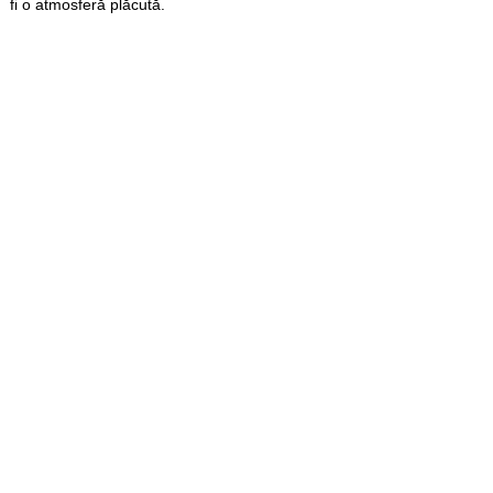
fi o atmosferă plăcută.