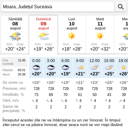
Sâmbătă
Duminică
Luni
Marți
Mie
Vremea
08
09
10
11
în
august
august
august
august
au
Moara
mâine
Județul
Suceava
min.
max.
min.
max.
min.
max.
min.
max.
min.
+20°
+24°
+19°
+26°
+18°
+28°
+20°
+32°
+20°
21:00
0:00
3:00
6:00
9:00
12:00
15:00
18:0
Ora
11:45
Du
curentă
09
Răsărit:
06:01
aug
+23°
+20°
+20°
+19°
+21°
+23°
+25°
+26
Apus:
20:38
Se simte ca
+23°
+20°
+20°
+19°
+21°
+23°
+25°
+26°
Presiune, mm
728
728
728
729
729
729
728
728
Umiditate, %
61
73
69
70
61
50
43
39
Vânt, m/s
4
4
4
4
4
4
4
4
Șanse de
4
2
2
2
2
2
2
2
precipitații, %
Începutul acestei zile ne va întâmpina cu un cer înnorat. În timpul
zilei cerul se va păstra înnorat, doar seara norii se vor risipi lăsând