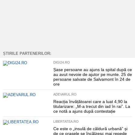
ȘTIRILE PARTENERILOR:
DIGI24.RO
Șase persoane au ajuns la spital după ce
au avut nevoie de ajutor pe munte. 25 de
persoane salvate de Salvamont în 24 de
ore
ADEVARUL.RO
Reacția învățătoarei care a luat 4,90 la
titularizare: „M-a trecut din iad în rai”. La
ce notă a ajuns după contestație
LIBERTATEA.RO
Ce este o „insulă de căldură urbană” și
de ce orașele se încălzesc mai repede