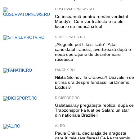
OBSERVATORNEWS.RO
Ce înseamnă pentru români verdictul
Moody's. Cum vor fi afectate ratele,
locurile de muncă și leul
STIRILEPROTV.RO
„Alegerile pot fi falsificate”. Attal,
candidatul francez, avertizează după o
nouă operațiune de dezinformare
rusească
FANATIK.RO
Nikita Stoinov, la Craiova?! Dezvăluiri de
ultimă oră despre fundașul lui Dinamo.
Exclusiv
DIGISPORT.RO
Galatasaray pregătește replica, după ce
Trabzonspor l-a luat pe Salah: un star
din naționala Braziliei!
A1.RO
Paula Chirilă, declarația de dragoste
care îți taie răsuflarea! Ce i-a transmis