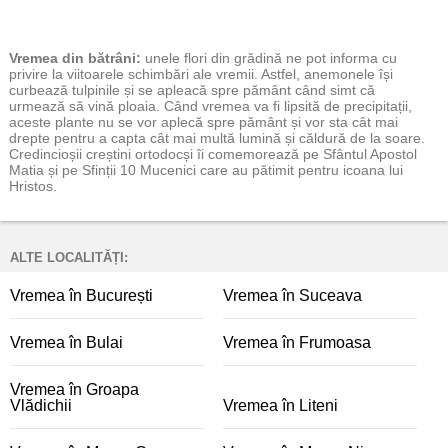
Vremea
din bătrâni:
unele flori din grădină ne pot informa cu
privire la viitoarele schimbări ale vremii. Astfel, anemonele își
curbează tulpinile și se apleacă spre pământ când simt că
urmează să vină ploaia. Când vremea va fi lipsită de precipitații,
aceste plante nu se vor aplecă spre pământ și vor sta cât mai
drepte pentru a capta cât mai multă lumină și căldură de la soare.
Credincioșii creștini ortodocși îi comemorează pe Sfântul Apostol
Matia și pe Sfinții 10 Mucenici care au pătimit pentru icoana lui
Hristos.
ALTE LOCALITĂȚI:
Vremea în București
Vremea în Suceava
Vremea în Bulai
Vremea în Frumoasa
Vremea în Groapa
Vlădichii
Vremea în Liteni