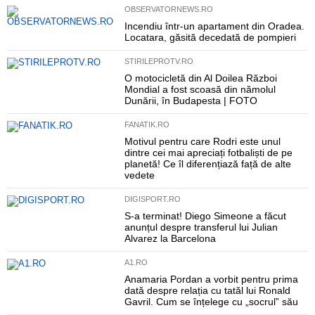
OBSERVATORNEWS.RO
Incendiu într-un apartament din Oradea.
Locatara, găsită decedată de pompieri
STIRILEPROTV.RO
O motocicletă din Al Doilea Război
Mondial a fost scoasă din nămolul
Dunării, în Budapesta | FOTO
FANATIK.RO
Motivul pentru care Rodri este unul
dintre cei mai apreciați fotbaliști de pe
planetă! Ce îl diferențiază față de alte
vedete
DIGISPORT.RO
S-a terminat! Diego Simeone a făcut
anunțul despre transferul lui Julian
Alvarez la Barcelona
A1.RO
Anamaria Pordan a vorbit pentru prima
dată despre relația cu tatăl lui Ronald
Gavril. Cum se înțelege cu „socrul” său