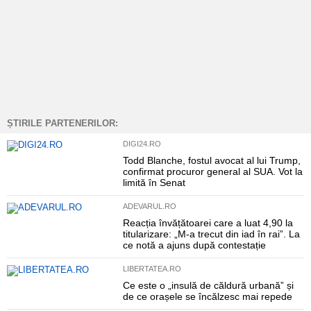
ȘTIRILE PARTENERILOR:
DIGI24.RO
Todd Blanche, fostul avocat al lui Trump,
confirmat procuror general al SUA. Vot la
limită în Senat
ADEVARUL.RO
Reacția învățătoarei care a luat 4,90 la
titularizare: „M-a trecut din iad în rai”. La
ce notă a ajuns după contestație
LIBERTATEA.RO
Ce este o „insulă de căldură urbană” și
de ce orașele se încălzesc mai repede