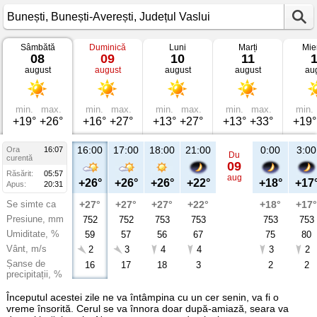
Sâmbătă
Duminică
Luni
Marți
Mie
Vremea
08
09
10
11
în
august
august
august
august
au
Bunești
Bunești-
Averești,
Județul
Vaslui
min.
max.
min.
max.
min.
max.
min.
max.
min.
+19°
+26°
+16°
+27°
+13°
+27°
+13°
+33°
+19°
16:00
17:00
18:00
21:00
0:00
3:00
Ora
16:07
Du
curentă
09
Răsărit:
05:57
aug
+26°
+26°
+26°
+22°
+18°
+17
Apus:
20:31
Se simte ca
+27°
+27°
+27°
+22°
+18°
+17°
Presiune, mm
752
752
753
753
753
753
Umiditate, %
59
57
56
67
75
80
Vânt, m/s
2
3
4
4
3
2
Șanse de
16
17
18
3
2
2
precipitații, %
Începutul acestei zile ne va întâmpina cu un cer senin, va fi o
vreme însorită. Cerul se va înnora doar după-amiază, seara va