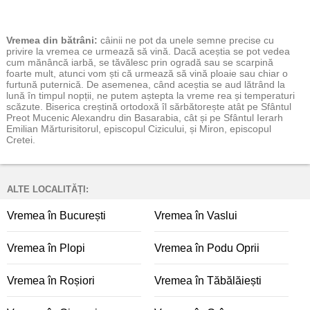
Vremea
din bătrâni:
câinii ne pot da unele semne precise cu
privire la vremea ce urmează să vină. Dacă aceștia se pot vedea
cum mănâncă iarbă, se tăvălesc prin ogradă sau se scarpină
foarte mult, atunci vom ști că urmează să vină ploaie sau chiar o
furtună puternică. De asemenea, când aceștia se aud lătrând la
lună în timpul nopții, ne putem aștepta la vreme rea și temperaturi
scăzute. Biserica creștină ortodoxă îl sărbătorește atât pe Sfântul
Preot Mucenic Alexandru din Basarabia, cât și pe Sfântul Ierarh
Emilian Mărturisitorul, episcopul Cizicului, și Miron, episcopul
Cretei.
ALTE LOCALITĂȚI:
Vremea în București
Vremea în Vaslui
Vremea în Plopi
Vremea în Podu Oprii
Vremea în Roșiori
Vremea în Tăbălăiești