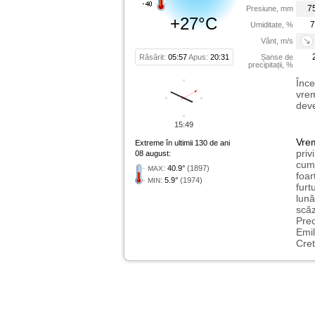
7
Presiune, mm
+27°C
7
Umiditate, %
Vânt, m/s
Răsărit:
05:57
Apus:
20:31
Șanse de
precipitații, %
Înce
vrem
deve
15:49
Vre
Extreme în ultimii 130 de ani
priv
08 august:
cum 
:
40.9°
(1897)
MAX
foar
:
5.9°
(1974)
MIN
furt
lună
scăz
Preo
Emil
Cret