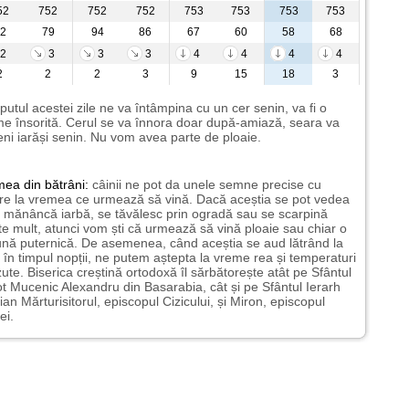
52
752
752
752
753
753
753
753
2
79
94
86
67
60
58
68
2
3
3
3
4
4
4
4
2
2
2
3
9
15
18
3
putul acestei zile ne va întâmpina cu un cer senin, va fi o
e însorită. Cerul se va înnora doar după-amiază, seara va
ni iarăși senin. Nu vom avea parte de ploaie.
mea
din bătrâni:
câinii ne pot da unele semne precise cu
ire la vremea ce urmează să vină. Dacă aceștia se pot vedea
mănâncă iarbă, se tăvălesc prin ogradă sau se scarpină
te mult, atunci vom ști că urmează să vină ploaie sau chiar o
ună puternică. De asemenea, când aceștia se aud lătrând la
 în timpul nopții, ne putem aștepta la vreme rea și temperaturi
ute. Biserica creștină ortodoxă îl sărbătorește atât pe Sfântul
t Mucenic Alexandru din Basarabia, cât și pe Sfântul Ierarh
ian Mărturisitorul, episcopul Cizicului, și Miron, episcopul
ei.