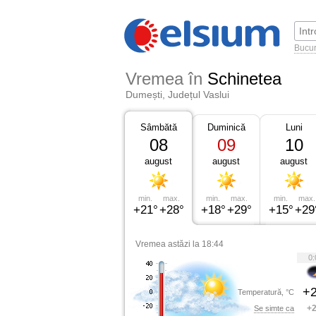
Bucur
Vremea în
Schinetea
Dumești, Județul Vaslui
Sâmbătă
Duminică
Luni
08
09
10
august
august
august
min.
max.
min.
max.
min.
max.
+21°
+28°
+18°
+29°
+15°
+29
Vremea astăzi la 18:44
0:
+2
Temperatură, °C
+2
Se simte ca