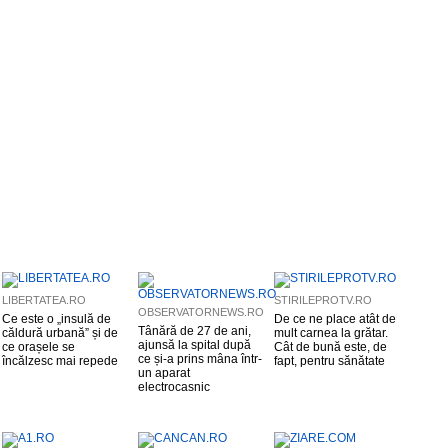
LIBERTATEA.RO
STIRILEPROTV.RO
OBSERVATORNEWS.RO
Ce este o „insulă de
De ce ne place atât de
Tânără de 27 de ani,
căldură urbană” și de
mult carnea la grătar.
ajunsă la spital după
ce orașele se
Cât de bună este, de
ce și-a prins mâna într-
încălzesc mai repede
fapt, pentru sănătate
un aparat
electrocasnic