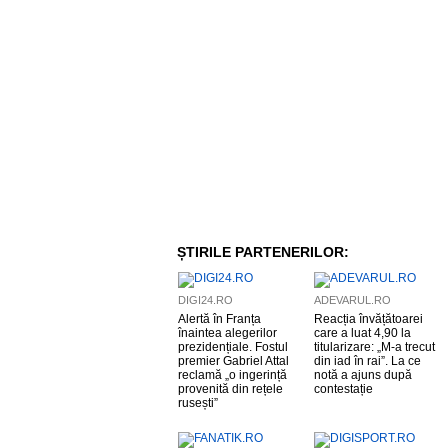
ȘTIRILE PARTENERILOR:
DIGI24.RO
ADEVARUL.RO
Alertă în Franța
Reacția învățătoarei
înaintea alegerilor
care a luat 4,90 la
prezidențiale. Fostul
titularizare: „M-a trecut
premier Gabriel Attal
din iad în rai”. La ce
reclamă „o ingerință
notă a ajuns după
provenită din rețele
contestație
rusești”