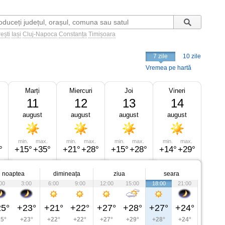
ești
Iași
Cluj-Napoca
Constanța
Timișoara
7 zile
10 zile
Vremea pe hartă
Marți
Miercuri
Joi
Vineri
11
12
13
14
august
august
august
august
min.
max.
min.
max.
min.
max.
min.
max.
°
+15°
+35°
+21°
+28°
+15°
+28°
+14°
+29°
noaptea
dimineața
ziua
seara
00
3:00
6:00
9:00
12:00
15:00
18:00
21:00
5°
+23°
+21°
+22°
+27°
+28°
+27°
+24°
5°
+23°
+22°
+22°
+27°
+29°
+28°
+24°