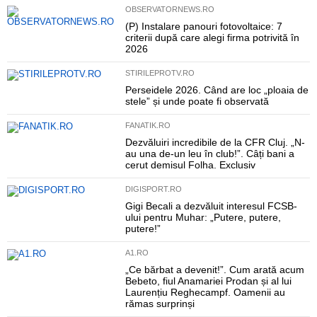
OBSERVATORNEWS.RO
(P) Instalare panouri fotovoltaice: 7
criterii după care alegi firma potrivită în
2026
STIRILEPROTV.RO
Perseidele 2026. Când are loc „ploaia de
stele” și unde poate fi observată
FANATIK.RO
Dezvăluiri incredibile de la CFR Cluj. „N-
au una de-un leu în club!”. Câți bani a
cerut demisul Folha. Exclusiv
DIGISPORT.RO
Gigi Becali a dezvăluit interesul FCSB-
ului pentru Muhar: „Putere, putere,
putere!”
A1.RO
„Ce bărbat a devenit!”. Cum arată acum
Bebeto, fiul Anamariei Prodan și al lui
Laurențiu Reghecampf. Oamenii au
rămas surprinși