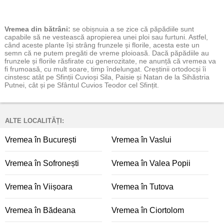
Vremea
din bătrâni:
se obișnuia a se zice că păpădiile sunt
capabile să ne vestească apropierea unei ploi sau furtuni. Astfel,
când aceste plante își strâng frunzele și florile, acesta este un
semn că ne putem pregăti de vreme ploioasă. Dacă păpădiile au
frunzele și florile răsfirate cu generozitate, ne anunță că vremea va
fi frumoasă, cu mult soare, timp îndelungat. Creștinii ortodocși îi
cinstesc atât pe Sfinții Cuvioși Sila, Paisie și Natan de la Sihăstria
Putnei, cât și pe Sfântul Cuvios Teodor cel Sfințit.
ALTE LOCALITĂȚI:
Vremea în București
Vremea în Vaslui
Vremea în Sofronești
Vremea în Valea Popii
Vremea în Viișoara
Vremea în Tutova
Vremea în Bădeana
Vremea în Ciortolom