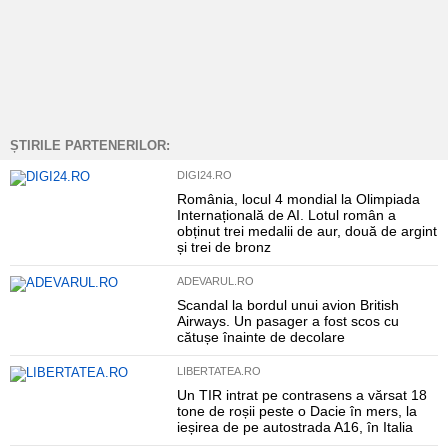
ȘTIRILE PARTENERILOR:
DIGI24.RO
România, locul 4 mondial la Olimpiada
Internațională de AI. Lotul român a
obținut trei medalii de aur, două de argint
și trei de bronz
ADEVARUL.RO
Scandal la bordul unui avion British
Airways. Un pasager a fost scos cu
cătușe înainte de decolare
LIBERTATEA.RO
Un TIR intrat pe contrasens a vărsat 18
tone de roșii peste o Dacie în mers, la
ieșirea de pe autostrada A16, în Italia