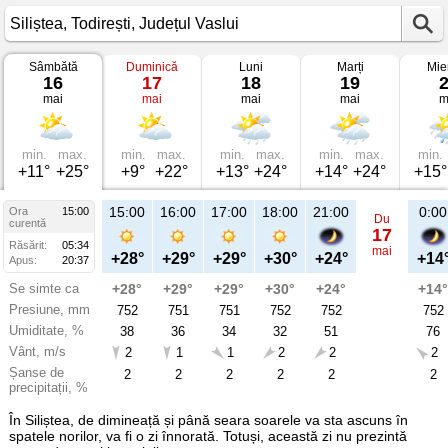
Sâmbătă
Duminică
Luni
Marți
Mie
Vremea
16
17
18
19
în
mai
mai
mai
mai
m
Siliștea
pe
16
mai
2026
min.
max.
min.
max.
min.
max.
min.
max.
min.
Todirești,
+11°
+25°
+9°
+22°
+13°
+24°
+14°
+24°
+15°
Județul
Vaslui
15:00
16:00
17:00
18:00
21:00
0:00
Ora
15:00
Du
curentă
17
Răsărit:
05:34
mai
+28°
+29°
+29°
+30°
+24°
+14
Apus:
20:37
Se simte ca
+28°
+29°
+29°
+30°
+24°
+14°
Presiune, mm
752
751
751
752
752
752
Umiditate, %
38
36
34
32
51
76
Vânt, m/s
2
1
1
2
2
2
Șanse de
2
2
2
2
2
2
precipitații, %
În Siliștea, de dimineață și până seara soarele va sta ascuns în
spatele norilor, va fi o zi înnorată. Totuși, această zi nu prezintă