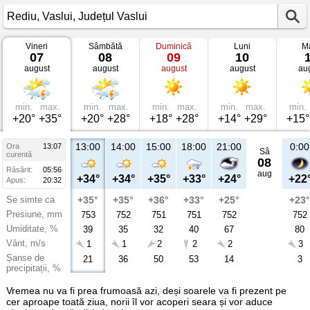
Vineri
Sâmbătă
Duminică
Luni
Ma
Vremea
07
08
09
10
în
august
august
august
august
au
Rediu
Vaslui,
Județul
Vaslui
min.
max.
min.
max.
min.
max.
min.
max.
min.
+20°
+35°
+20°
+28°
+18°
+28°
+14°
+29°
+15°
13:00
14:00
15:00
18:00
21:00
0:00
Ora
13:07
Sâ
curentă
08
Răsărit:
05:56
aug
+34°
+34°
+35°
+33°
+24°
+22
Apus:
20:32
Se simte ca
+35°
+35°
+36°
+33°
+25°
+23°
Presiune, mm
753
752
751
751
752
752
Umiditate, %
39
35
32
40
67
80
Vânt, m/s
1
1
2
2
2
3
Șanse de
21
36
50
53
14
3
precipitații, %
Vremea nu va fi prea frumoasă azi, deși soarele va fi prezent pe
cer aproape toată ziua, norii îl vor acoperi seara și vor aduce