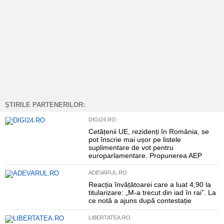
ȘTIRILE PARTENERILOR:
DIGI24.RO
Cetățenii UE, rezidenți în România, se
pot înscrie mai ușor pe listele
suplimentare de vot pentru
europarlamentare. Propunerea AEP
ADEVARUL.RO
Reacția învățătoarei care a luat 4,90 la
titularizare: „M-a trecut din iad în rai”. La
ce notă a ajuns după contestație
LIBERTATEA.RO