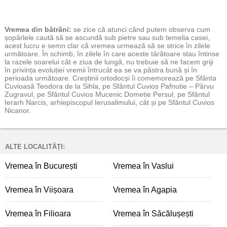
Vremea
din bătrâni:
se zice că atunci când putem observa cum
șopârlele caută să se ascundă sub pietre sau sub temelia casei,
acest lucru e semn clar că vremea urmează să se strice în zilele
următoare. În schimb, în zilele în care aceste târâtoare stau întinse
la razele soarelui cât e ziua de lungă, nu trebuie să ne facem griji
în privința evoluției vremii întrucât ea se va păstra bună și în
perioada următoare. Creștinii ortodocși îi comemorează pe Sfânta
Cuvioasă Teodora de la Sihla, pe Sfântul Cuvios Pafnutie – Pârvu
Zugravul, pe Sfântul Cuvios Mucenic Dometie Persul, pe Sfântul
Ierarh Narcis, arhiepiscopul Ierusalimului, cât și pe Sfântul Cuvios
Nicanor.
ALTE LOCALITĂȚI:
Vremea în București
Vremea în Vaslui
Vremea în Viișoara
Vremea în Agapia
Vremea în Filioara
Vremea în Săcălușești