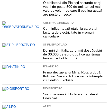
O bibliotecă din Ploiești ascunde cărți
vechi de peste 500 de ani, iar cel mai
valoros volum pe care îl poți lua acasă
are peste un secol
OBSERVATORNEWS.RO
Cum influențează etajul la care stai
factura de electricitate în vremuri
caniculare
STIRILEPROTV.RO
Doi miri din Italia au primit despăgubiri
de 30.000 de euro după ce au rămas
fără vin și tort la nuntă
FANATIK.RO
Prima decizie a lui Mihai Rotaru după
KuPS – Craiova 1-1: ce se va întâmpla
cu Coelho. Exclusiv
DIGISPORT.RO
Surpriză uriașă! Unde s-a transferat
Enes Sali
A1.RO