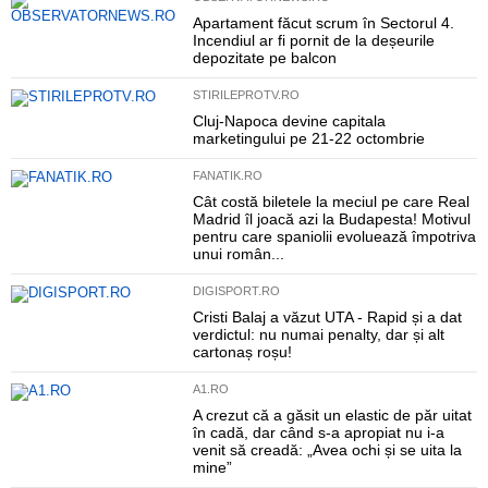
Apartament făcut scrum în Sectorul 4.
Incendiul ar fi pornit de la deșeurile
depozitate pe balcon
STIRILEPROTV.RO
Cluj-Napoca devine capitala
marketingului pe 21-22 octombrie
FANATIK.RO
Cât costă biletele la meciul pe care Real
Madrid îl joacă azi la Budapesta! Motivul
pentru care spaniolii evoluează împotriva
unui român...
DIGISPORT.RO
Cristi Balaj a văzut UTA - Rapid și a dat
verdictul: nu numai penalty, dar și alt
cartonaș roșu!
A1.RO
A crezut că a găsit un elastic de păr uitat
în cadă, dar când s-a apropiat nu i-a
venit să creadă: „Avea ochi și se uita la
mine”