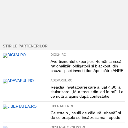
ȘTIRILE PARTENERILOR:
DIGI24.RO
Avertismentul experților: România riscă
raționalizări obligatorii și blackout, din
cauza lipsei investițiilor. Apel către ANRE
ADEVARUL.RO
Reacția învățătoarei care a luat 4,90 la
titularizare: „M-a trecut din iad în rai”. La
ce notă a ajuns după contestație
LIBERTATEA.RO
Ce este o „insulă de căldură urbană” și
de ce orașele se încălzesc mai repede
OBSERVATORNEWS.RO