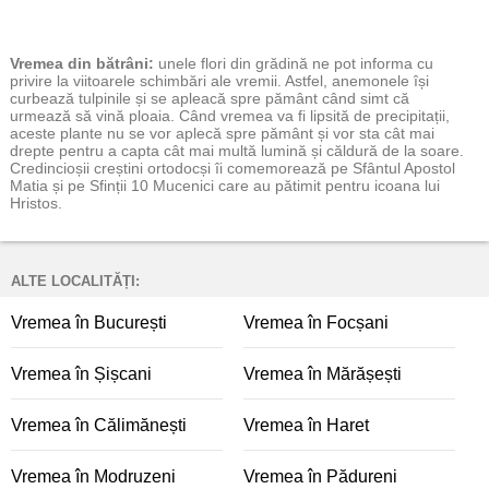
Vremea
din bătrâni:
unele flori din grădină ne pot informa cu
privire la viitoarele schimbări ale vremii. Astfel, anemonele își
curbează tulpinile și se apleacă spre pământ când simt că
urmează să vină ploaia. Când vremea va fi lipsită de precipitații,
aceste plante nu se vor aplecă spre pământ și vor sta cât mai
drepte pentru a capta cât mai multă lumină și căldură de la soare.
Credincioșii creștini ortodocși îi comemorează pe Sfântul Apostol
Matia și pe Sfinții 10 Mucenici care au pătimit pentru icoana lui
Hristos.
ALTE LOCALITĂȚI:
Vremea în București
Vremea în Focșani
Vremea în Șișcani
Vremea în Mărășești
Vremea în Călimănești
Vremea în Haret
Vremea în Modruzeni
Vremea în Pădureni