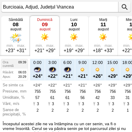
Sâmbătă
Duminică
Luni
Marți
Mie
Vremea
08
09
10
11
în
august
august
august
august
au
Burcioaia
mâine
Adjud,
Județul
Vrancea
min.
max.
min.
max.
min.
max.
min.
max.
min.
+23°
+31°
+21°
+29°
+19°
+29°
+18°
+33°
+22°
21:00
0:00
3:00
6:00
9:00
12:00
15:00
18:0
Ora
09:39
Du
curentă
09
Răsărit:
06:03
aug
+25°
+24°
+22°
+21°
+21°
+26°
+29°
+29
Apus:
20:29
Se simte ca
+25°
+24°
+22°
+21°
+21°
+26°
+29°
+29°
Presiune, mm
755
755
755
756
756
756
756
756
Umiditate, %
51
57
61
61
56
42
33
31
Vânt, m/s
3
3
3
3
3
3
3
3
Șanse de
11
2
2
2
2
2
2
1
precipitații, %
Începutul acestei zile ne va întâmpina cu un cer senin, va fi o
vreme însorită. Cerul se va păstra senin pe tot parcursul zilei și nu