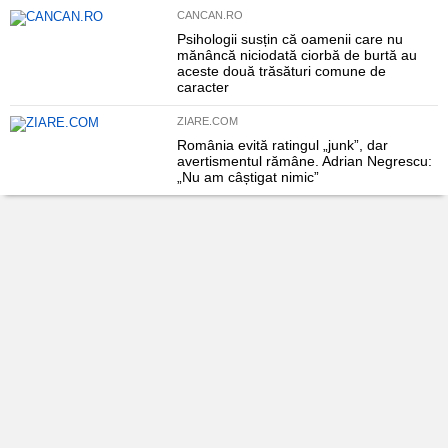
CANCAN.RO
Psihologii susțin că oamenii care nu
mănâncă niciodată ciorbă de burtă au
aceste două trăsături comune de
caracter
ZIARE.COM
România evită ratingul „junk”, dar
avertismentul rămâne. Adrian Negrescu:
„Nu am câștigat nimic”