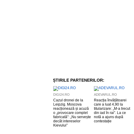
ȘTIRILE PARTENERILOR:
DIGI24.RO
ADEVARUL.RO
Cazul dronei de la
Reacția învățătoarei
Leipzig. Moscova
care a luat 4,90 la
reacționează și acuză
titularizare: „M-a trecut
o „provocare complet
din iad în rai”. La ce
fabricată”: „Nu servește
notă a ajuns după
decât intereselor
contestație
Kievului”