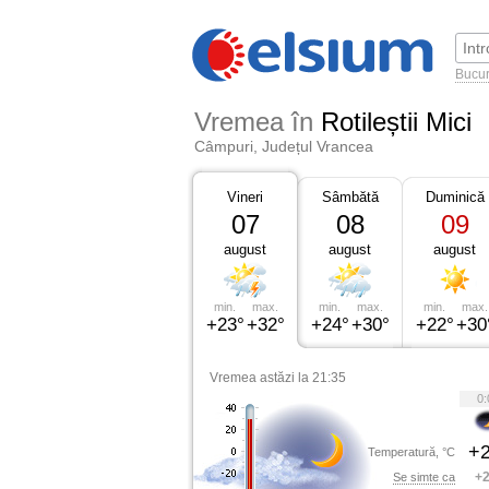
Bucur
Vremea în
Rotileștii Mici
Câmpuri, Județul Vrancea
Vineri
Sâmbătă
Duminică
07
08
09
august
august
august
min.
max.
min.
max.
min.
max.
+23°
+32°
+24°
+30°
+22°
+30
Vremea astăzi la 21:35
0:
+2
Temperatură, °C
+2
Se simte ca