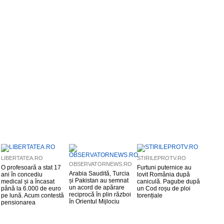
LIBERTATEA.RO
STIRILEPROTV.RO
OBSERVATORNEWS.RO
O profesoară a stat 17
Furtuni puternice au
Arabia Saudită, Turcia
ani în concediu
lovit România după
și Pakistan au semnat
medical și a încasat
caniculă. Pagube după
un acord de apărare
până la 6.000 de euro
un Cod roșu de ploi
reciprocă în plin război
pe lună. Acum contestă
torențiale
în Orientul Mijlociu
pensionarea