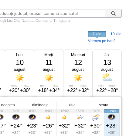
ești
Iași
Cluj-Napoca
Constanța
Timișoara
7 zile
10 zile
Vremea pe hartă
Luni
Marți
Miercuri
Joi
10
11
12
13
august
august
august
august
min.
max.
min.
max.
min.
max.
min.
max.
°
+20°
+30°
+18°
+34°
+22°
+32°
+22°
+28°
noaptea
dimineața
ziua
seara
00
3:00
6:00
9:00
12:00
15:00
18:00
21:00
7°
+24°
+23°
+26°
+32°
+32°
+30°
+28°
8°
+24°
+23°
+27°
+33°
+35°
+32°
+29°