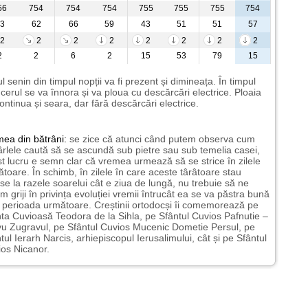
56
754
754
754
755
755
755
754
3
62
66
59
43
51
51
57
2
2
2
2
2
2
2
2
2
2
6
2
15
53
79
15
l senin din timpul nopții va fi prezent și dimineața. În timpul
i cerul se va înnora și va ploua cu descărcări electrice. Ploaia
ontinua și seara, dar fără descărcări electrice.
mea
din bătrâni:
se zice că atunci când putem observa cum
rlele caută să se ascundă sub pietre sau sub temelia casei,
t lucru e semn clar că vremea urmează să se strice în zilele
toare. În schimb, în zilele în care aceste târâtoare stau
nse la razele soarelui cât e ziua de lungă, nu trebuie să ne
m griji în privința evoluției vremii întrucât ea se va păstra bună
n perioada următoare. Creștinii ortodocși îi comemorează pe
ta Cuvioasă Teodora de la Sihla, pe Sfântul Cuvios Pafnutie –
u Zugravul, pe Sfântul Cuvios Mucenic Dometie Persul, pe
tul Ierarh Narcis, arhiepiscopul Ierusalimului, cât și pe Sfântul
os Nicanor.