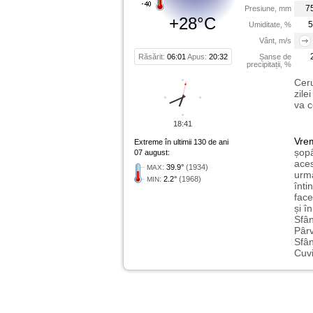
7
Presiune, mm
+28°C
5
Umiditate, %
Vânt, m/s
Răsărit:
06:01
Apus:
20:32
Șanse de
precipitații, %
Ceru
zile
va c
18:41
Vre
Extreme în ultimii 130 de ani
șopâ
07 august:
aces
:
39.9°
(1934)
MAX
urmă
:
2.2°
(1968)
MIN
înti
face
și î
Sfân
Pârv
Sfân
Cuvi