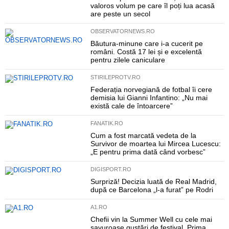
valoros volum pe care îl poți lua acasă
are peste un secol
OBSERVATORNEWS.RO
Băutura-minune care i-a cucerit pe
români. Costă 17 lei și e excelentă
pentru zilele caniculare
STIRILEPROTV.RO
Federația norvegiană de fotbal îi cere
demisia lui Gianni Infantino: „Nu mai
există cale de întoarcere”
FANATIK.RO
Cum a fost marcată vedeta de la
Survivor de moartea lui Mircea Lucescu:
„E pentru prima dată când vorbesc”
DIGISPORT.RO
Surpriză! Decizia luată de Real Madrid,
după ce Barcelona „l-a furat” pe Rodri
A1.RO
Chefii vin la Summer Well cu cele mai
savuroase gustări de festival. Prima