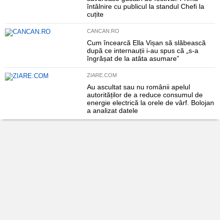
întâlnire cu publicul la standul Chefi la
cuțite
CANCAN.RO
Cum încearcă Ella Vișan să slăbească
după ce internauții i-au spus că „s-a
îngrășat de la atâta asumare”
ZIARE.COM
Au ascultat sau nu românii apelul
autorităților de a reduce consumul de
energie electrică la orele de vârf. Bolojan
a analizat datele