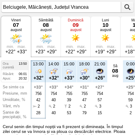
Vineri
Sâmbătă
Duminică
Luni
Ma
Vremea
07
08
09
10
în
august
august
august
august
au
Belciugele
Măicănești,
Județul
Vrancea
min.
max.
min.
max.
min.
max.
min.
max.
min.
+22°
+33°
+23°
+29°
+22°
+29°
+19°
+29°
+18°
13:00
14:00
15:00
18:00
21:00
0:00
Ora
13:50
Sâ
curentă
08
Răsărit:
06:01
aug
+32°
+32°
+33°
+30°
+26°
+25
Apus:
20:32
Se simte ca
+33°
+33°
+34°
+31°
+27°
+25°
Presiune, mm
756
754
755
755
754
754
Umiditate, %
42
40
39
47
57
59
Vânt, m/s
2
2
2
2
3
3
Șanse de
28
40
53
79
15
2
precipitații, %
Cerul senin din timpul nopții va fi prezent și dimineața. În timpul
zilei cerul se va înnora și va ploua cu descărcări electrice. Ploaia