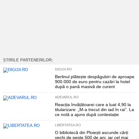
ȘTIRILE PARTENERILOR:
DIGI24.RO
Berlinul plătește despăgubiri de aproape
900.000 de euro pentru cazări la hotel
după o pană masivă de curent
ADEVARUL.RO
Reacția învățătoarei care a luat 4,90 la
titularizare: „M-a trecut din iad în rai”. La
ce notă a ajuns după contestație
LIBERTATEA.RO
O bibliotecă din Ploiești ascunde cărți
vechi de peste 500 de ani, iar cel mai