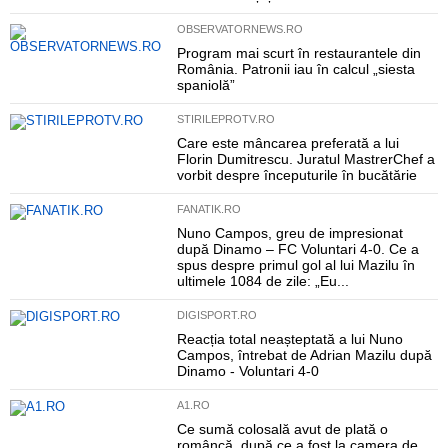
OBSERVATORNEWS.RO
Program mai scurt în restaurantele din
România. Patronii iau în calcul „siesta
spaniolă”
STIRILEPROTV.RO
Care este mâncarea preferată a lui
Florin Dumitrescu. Juratul MastrerChef a
vorbit despre începuturile în bucătărie
FANATIK.RO
Nuno Campos, greu de impresionat
după Dinamo – FC Voluntari 4-0. Ce a
spus despre primul gol al lui Mazilu în
ultimele 1084 de zile: „Eu...
DIGISPORT.RO
Reacția total neașteptată a lui Nuno
Campos, întrebat de Adrian Mazilu după
Dinamo - Voluntari 4-0
A1.RO
Ce sumă colosală avut de plată o
româncă, după ce a fost la camera de