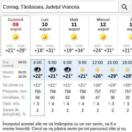
Duminică
Luni
Marți
Miercuri
J
Vremea
09
10
11
12
în
august
august
august
august
au
Covrag
Tănăsoaia,
Județul
Vrancea
min.
max.
min.
max.
min.
max.
min.
max.
min.
+21°
+29°
+18°
+31°
+19°
+34°
+24°
+31°
+21°
4:00
5:00
6:00
9:00
12:00
15:00
18:0
Ora
04:03
curentă
Răsărit:
06:03
+22°
+21°
+21°
+21°
+26°
+29°
+29
Apus:
20:29
Se simte ca
+22°
+21°
+21°
+21°
+26°
+29°
+29°
Presiune, mm
755
756
756
756
757
757
757
Umiditate, %
59
60
62
59
47
36
32
Vânt, m/s
3
4
4
4
4
3
3
Șanse de
2
2
2
2
2
2
2
precipitații, %
Începutul acestei zile ne va întâmpina cu un cer senin, va fi o
vreme însorită. Cerul se va păstra senin pe tot parcursul zilei și nu