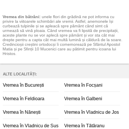
Vremea
din bătrâni:
unele flori din grădină ne pot informa cu
privire la viitoarele schimbări ale vremii. Astfel, anemonele își
curbează tulpinile și se apleacă spre pământ când simt că
urmează să vină ploaia. Când vremea va fi lipsită de precipitații,
aceste plante nu se vor aplecă spre pământ și vor sta cât mai
drepte pentru a capta cât mai multă lumină și căldură de la soare.
Credincioșii creștini ortodocși îi comemorează pe Sfântul Apostol
Matia și pe Sfinții 10 Mucenici care au pătimit pentru icoana lui
Hristos.
ALTE LOCALITĂȚI:
Vremea în București
Vremea în Focșani
Vremea în Feldioara
Vremea în Galbeni
Vremea în Nănești
Vremea în Vladnicu de Jos
Vremea în Vladnicu de Sus
Vremea în Tătăranu