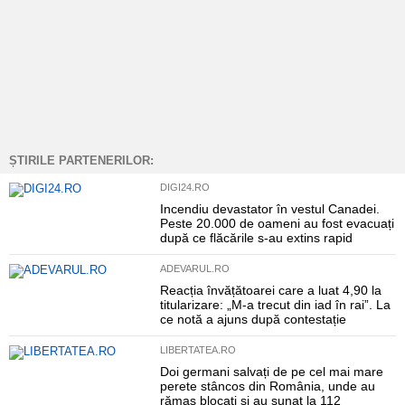
ȘTIRILE PARTENERILOR:
DIGI24.RO
Incendiu devastator în vestul Canadei.
Peste 20.000 de oameni au fost evacuați
după ce flăcările s-au extins rapid
ADEVARUL.RO
Reacția învățătoarei care a luat 4,90 la
titularizare: „M-a trecut din iad în rai”. La
ce notă a ajuns după contestație
LIBERTATEA.RO
Doi germani salvați de pe cel mai mare
perete stâncos din România, unde au
rămas blocați și au sunat la 112