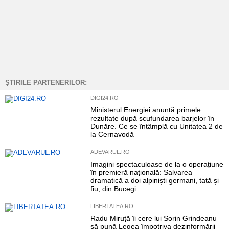
ȘTIRILE PARTENERILOR:
DIGI24.RO
Ministerul Energiei anunță primele
rezultate după scufundarea barjelor în
Dunăre. Ce se întâmplă cu Unitatea 2 de
la Cernavodă
ADEVARUL.RO
Imagini spectaculoase de la o operațiune
în premieră națională: Salvarea
dramatică a doi alpiniști germani, tată și
fiu, din Bucegi
LIBERTATEA.RO
Radu Miruță îi cere lui Sorin Grindeanu
să pună Legea împotriva dezinformării