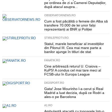
pe ordinea de zi a Camerei Deputaților,
după atacul asupra...
OBSERVATORNEWS.RO
Cum a fost păcălită o femeie din Alba să
transfere 70.000 de lei unor falși
reprezentanți ai BNR și Poliției
STIRILEPROTV.RO
Statul, marele beneficiar al investițiilor
din Pilonul III. Cea mai mare parte a
banilor ajunge în titluri de stat
FANATIK.RO
Cine arbitrează returul U. Craiova –
KuPS! A condus cel mai tare meci al
FCSB-ului în Europa League
DIGISPORT.RO
Gata! Jose Mourinho l-a cerut și Real
Madrid a luat decizia, după ce Rodri a
ales-o pe Barcelona
A1.RO
Ambulanță atacată cu topoarele într-o