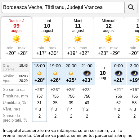
Duminică
Luni
Marți
Miercuri
J
Vremea
09
10
11
12
în
august
august
august
august
au
Bordeasca
Veche
Tătăranu,
Județul
Vrancea
min.
max.
min.
max.
min.
max.
min.
max.
min.
+20°
+28°
+17°
+30°
+19°
+32°
+23°
+29°
+20°
18:00
19:00
20:00
21:00
0:00
3:00
Ora
18:43
Lu
curentă
10
Răsărit:
06:03
aug
+28°
+26°
+25°
+23°
+21°
+19
Apus:
20:29
Se simte ca
+28°
+26°
+25°
+23°
+21°
+19°
Presiune, mm
757
755
756
756
756
756
Umiditate, %
31
35
39
43
52
58
Vânt, m/s
3
3
4
2
2
3
Șanse de
2
2
2
2
2
2
precipitații, %
Începutul acestei zile ne va întâmpina cu un cer senin, va fi o
vreme însorită. Cerul se va păstra senin pe tot parcursul zilei și nu