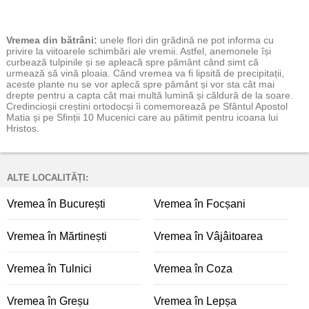
Vremea
din bătrâni:
unele flori din grădină ne pot informa cu
privire la viitoarele schimbări ale vremii. Astfel, anemonele își
curbează tulpinile și se apleacă spre pământ când simt că
urmează să vină ploaia. Când vremea va fi lipsită de precipitații,
aceste plante nu se vor aplecă spre pământ și vor sta cât mai
drepte pentru a capta cât mai multă lumină și căldură de la soare.
Credincioșii creștini ortodocși îi comemorează pe Sfântul Apostol
Matia și pe Sfinții 10 Mucenici care au pătimit pentru icoana lui
Hristos.
ALTE LOCALITĂȚI:
Vremea în București
Vremea în Focșani
Vremea în Mărtinești
Vremea în Vâjâitoarea
Vremea în Tulnici
Vremea în Coza
Vremea în Greșu
Vremea în Lepșa