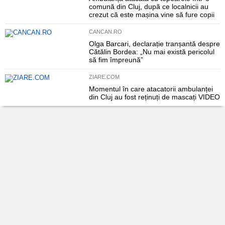
comună din Cluj, după ce localnicii au
crezut că este mașina vine să fure copii
CANCAN.RO
Olga Barcari, declarație tranșantă despre
Cătălin Bordea: „Nu mai există pericolul
să fim împreună”
ZIARE.COM
Momentul în care atacatorii ambulanței
din Cluj au fost reținuți de mascați VIDEO