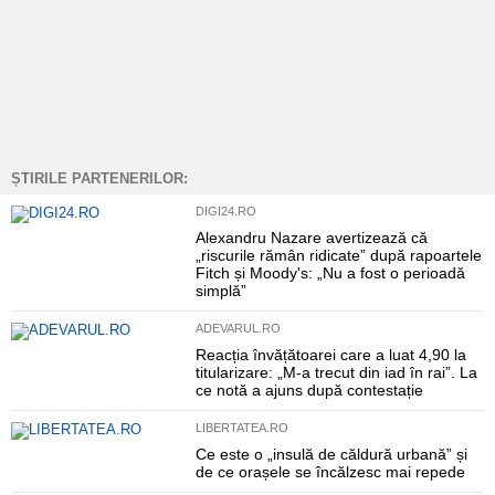
ȘTIRILE PARTENERILOR:
DIGI24.RO
Alexandru Nazare avertizează că
„riscurile rămân ridicate” după rapoartele
Fitch și Moody's: „Nu a fost o perioadă
simplă”
ADEVARUL.RO
Reacția învățătoarei care a luat 4,90 la
titularizare: „M-a trecut din iad în rai”. La
ce notă a ajuns după contestație
LIBERTATEA.RO
Ce este o „insulă de căldură urbană” și
de ce orașele se încălzesc mai repede