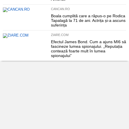
CANCAN.RO
Boala cumplită care a răpus-o pe Rodica
Tapalagă la 71 de ani. Actrița și-a ascuns
suferința
ZIARE.COM
Efectul James Bond. Cum a ajuns MI6 să
fascineze lumea spionajului. „Reputația
contează foarte mult în lumea
spionajului”