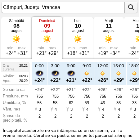
Sâmbătă
Duminică
Luni
Marți
Mie
Vremea
08
09
10
11
în
august
august
august
august
au
Câmpuri
mâine
Județul
Vrancea
min.
max.
min.
max.
min.
max.
min.
max.
min.
+24°
+31°
+21°
+29°
+18°
+31°
+19°
+34°
+24°
23:00
0:00
3:00
6:00
9:00
12:00
15:00
18:0
Ora
20:21
Du
curentă
09
Răsărit:
06:03
aug
+26°
+24°
+22°
+21°
+22°
+26°
+29°
+29
Apus:
20:29
Se simte ca
+27°
+24°
+22°
+21°
+22°
+26°
+29°
+29°
Presiune, mm
756
755
755
756
756
756
756
756
Umiditate, %
59
55
58
62
59
46
36
33
Vânt, m/s
3
3
4
3
4
4
4
3
Șanse de
4
2
2
2
2
2
2
2
precipitații, %
Începutul acestei zile ne va întâmpina cu un cer senin, va fi o
vreme însorită. Cerul se va păstra senin pe tot parcursul zilei și nu