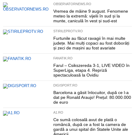
OBSERVATORNEWS.RO
Vremea de mâine 9 august. Fenomene
meteo la extremă: vijelii în sud și la
munte, caniculă în vest și sud-est
STIRILEPROTV.RO
Furtunile au făcut ravagii în mai multe
județe. Mai mulți copaci au fost doborâți
și zeci de mașini au fost avariate
FANATIK.RO
Farul – Csikszereda 3-1, LIVE VIDEO în
SuperLiga, etapa 4. Repriză
spectaculoasă la Ovidiu
DIGISPORT.RO
Barcelona a găsit înlocuitor, după ce l-a
dat pe Ronald Araujo! Prețul: 80.000.000
de euro
A1.RO
Ce sumă colosală avut de plată o
româncă, după ce a fost la camera de
gardă a unui spital din Statele Unite ale
Americii