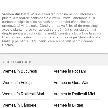
Vremea
din bătrâni:
unele flori din grădină ne pot informa cu
privire la viitoarele schimbări ale vremii. Astfel, anemonele își
curbează tulpinile și se apleacă spre pământ când simt că
urmează să vină ploaia. Când vremea va fi lipsită de precipitații,
aceste plante nu se vor aplecă spre pământ și vor sta cât mai
drepte pentru a capta cât mai multă lumină și căldură de la soare.
Credincioșii creștini ortodocși îi comemorează pe Sfântul Apostol
Matia și pe Sfinții 10 Mucenici care au pătimit pentru icoana lui
Hristos.
ALTE LOCALITĂȚI:
Vremea în București
Vremea în Focșani
Vremea în Fetești
Vremea în Gura Văii
Vremea în Rotileștii Mari
Vremea în Rotileștii Mici
Vremea în Cârligele
Vremea în Blidari