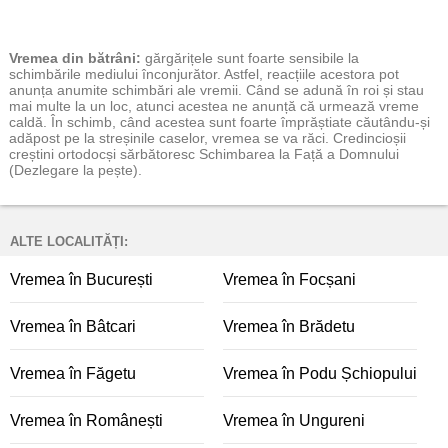
Vremea
din bătrâni:
gărgărițele sunt foarte sensibile la
schimbările mediului înconjurător. Astfel, reacțiile acestora pot
anunța anumite schimbări ale vremii. Când se adună în roi și stau
mai multe la un loc, atunci acestea ne anunță că urmează vreme
caldă. În schimb, când acestea sunt foarte împrăștiate căutându-și
adăpost pe la streșinile caselor, vremea se va răci. Credincioșii
creștini ortodocși sărbătoresc Schimbarea la Față a Domnului
(Dezlegare la pește).
ALTE LOCALITĂȚI:
Vremea în București
Vremea în Focșani
Vremea în Bâtcari
Vremea în Brădetu
Vremea în Făgetu
Vremea în Podu Șchiopului
Vremea în Românești
Vremea în Ungureni