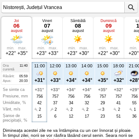
Joi
Vineri
Sâmbătă
Duminică
L
Vremea
06
07
08
09
în
august
august
august
august
au
Nistorești
Județul
Vrancea
min.
max.
min.
max.
min.
max.
min.
max.
min.
+22°
+35°
+23°
+33°
+23°
+30°
+22°
+30°
+20°
11:00
12:00
13:00
14:00
15:00
18:00
21:0
Ora
11:40
curentă
Răsărit:
05:59
+31°
+33°
+34°
+34°
+35°
+32°
+28
Apus:
20:33
Se simte ca
+31°
+33°
+34°
+34°
+35°
+32°
+29°
Presiune, mm
756
757
756
756
757
757
756
Umiditate, %
42
37
34
32
29
41
55
Vânt, m/s
2
2
2
2
3
2
1
Șanse de
15
6
12
17
23
51
36
precipitații, %
Dimineața acestei zile ne va întâmpina cu un cer înnorat și ploaie.
În timpul zilei, norii se vor răsfira lăsând cerul senin. Seara norii se