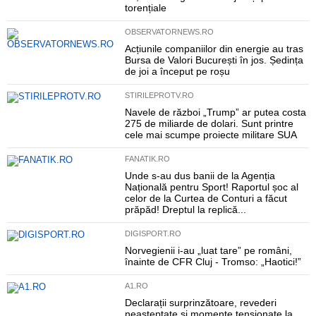
torențiale
OBSERVATORNEWS.RO
Acțiunile companiilor din energie au tras
Bursa de Valori București în jos. Ședința
de joi a început pe roșu
STIRILEPROTV.RO
Navele de război „Trump” ar putea costa
275 de miliarde de dolari. Sunt printre
cele mai scumpe proiecte militare SUA
FANATIK.RO
Unde s-au dus banii de la Agenția
Națională pentru Sport! Raportul șoc al
celor de la Curtea de Conturi a făcut
prăpăd! Dreptul la replică...
DIGISPORT.RO
Norvegienii i-au „luat tare” pe români,
înainte de CFR Cluj - Tromso: „Haotici!”
A1.RO
Declarații surprinzătoare, revederi
neașteptate și momente tensionate la