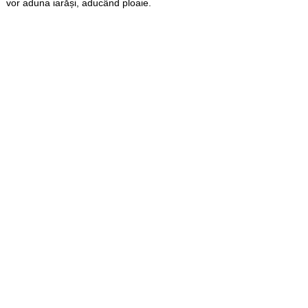
vor aduna iarăși, aducând ploaie.