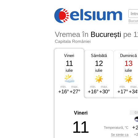
Bucur
Vremea în
București
pe 1
Capitala României
Vineri
Sâmbătă
Duminică
11
12
13
iulie
iulie
iulie
min.
max.
min.
max.
min.
max.
+16°
+27°
+16°
+30°
+17°
+34
Vineri
0:
11
+2
Temperatură, °C
+2
Se simte ca