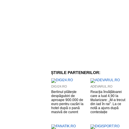
ȘTIRILE PARTENERILOR:
DIGI24.RO
ADEVARUL.RO
Berlinul plătește
Reacția învățătoarei
despăgubiri de
care a luat 4,90 la
aproape 900.000 de
titularizare: „M-a trecut
euro pentru cazări la
din iad în rai”. La ce
hotel după o pană
notă a ajuns după
masivă de curent
contestație