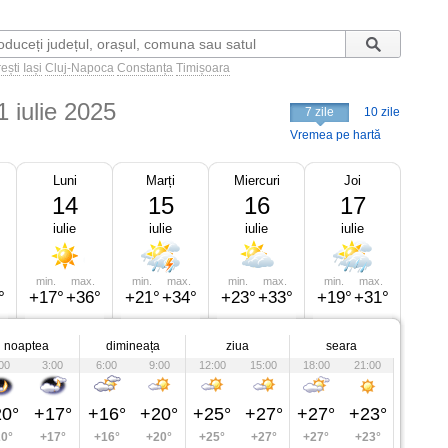
ești
Iași
Cluj-Napoca
Constanța
Timișoara
1 iulie 2025
7 zile
10 zile
Vremea pe hartă
Luni
Marți
Miercuri
Joi
14
15
16
17
iulie
iulie
iulie
iulie
min.
max.
min.
max.
min.
max.
min.
max.
°
+17°
+36°
+21°
+34°
+23°
+33°
+19°
+31°
noaptea
dimineața
ziua
seara
00
3:00
6:00
9:00
12:00
15:00
18:00
21:00
0°
+17°
+16°
+20°
+25°
+27°
+27°
+23°
0°
+17°
+16°
+20°
+25°
+27°
+27°
+23°