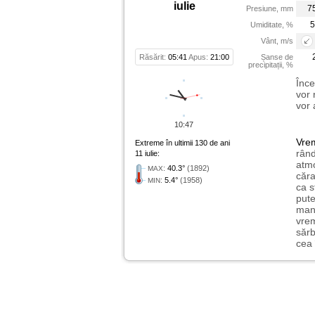
iulie
7
Presiune, mm
5
Umiditate, %
Vânt, m/s
Răsărit:
05:41
Apus:
21:00
Șanse de
precipitații, %
Înce
vor 
vor 
10:47
Vre
Extreme în ultimii 130 de ani
rând
11 iulie:
atmo
:
40.3°
(1892)
MAX
căra
:
5.4°
(1958)
MIN
ca s
pute
mani
vrem
sărb
cea 