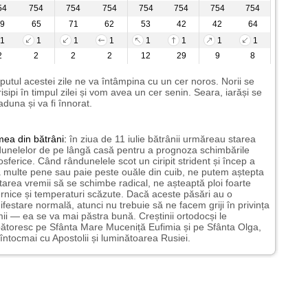
54
754
754
754
754
754
754
754
9
65
71
62
53
42
42
64
1
1
1
1
1
1
1
1
2
2
2
2
12
29
9
8
putul acestei zile ne va întâmpina cu un cer noros. Norii se
risipi în timpul zilei și vom avea un cer senin. Seara, iarăși se
aduna și va fi înnorat.
mea
din bătrâni:
în ziua de 11 iulie bătrânii urmăreau starea
unelelor de pe lângă casă pentru a prognoza schimbările
sferice. Când rândunelele scot un ciripit strident și încep a
 multe pene sau paie peste ouăle din cuib, ne putem aștepta
tarea vremii să se schimbe radical, ne așteaptă ploi foarte
rnice și temperaturi scăzute. Dacă aceste păsări au o
festare normală, atunci nu trebuie să ne facem griji în privința
ii — ea se va mai păstra bună. Creștinii ortodocși le
ătoresc pe Sfânta Mare Muceniță Eufimia și pe Sfânta Olga,
întocmai cu Apostolii și luminătoarea Rusiei.