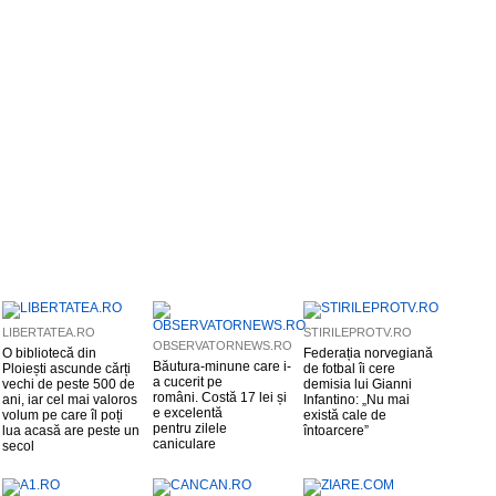
LIBERTATEA.RO
STIRILEPROTV.RO
OBSERVATORNEWS.RO
O bibliotecă din
Federația norvegiană
Băutura-minune care i-
Ploiești ascunde cărți
de fotbal îi cere
a cucerit pe
vechi de peste 500 de
demisia lui Gianni
români. Costă 17 lei și
ani, iar cel mai valoros
Infantino: „Nu mai
e excelentă
volum pe care îl poți
există cale de
pentru zilele
lua acasă are peste un
întoarcere”
caniculare
secol