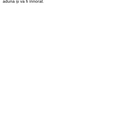
aduna și va fi înnorat.