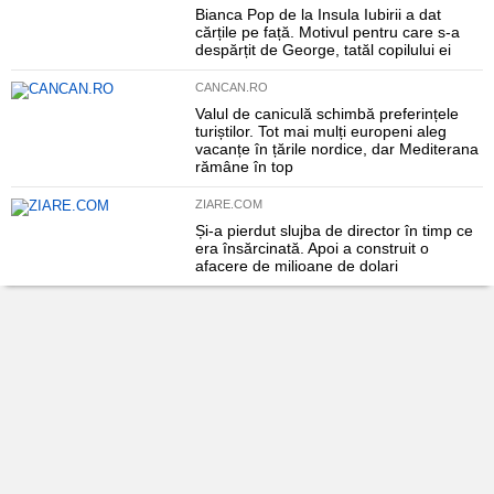
Bianca Pop de la Insula Iubirii a dat
cărțile pe față. Motivul pentru care s-a
despărțit de George, tatăl copilului ei
CANCAN.RO
Valul de caniculă schimbă preferințele
turiștilor. Tot mai mulți europeni aleg
vacanțe în țările nordice, dar Mediterana
rămâne în top
ZIARE.COM
Și-a pierdut slujba de director în timp ce
era însărcinată. Apoi a construit o
afacere de milioane de dolari