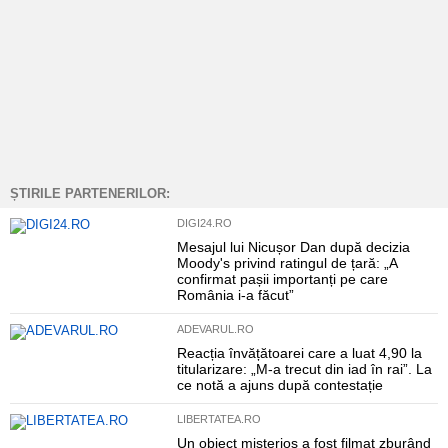
ȘTIRILE PARTENERILOR:
DIGI24.RO
Mesajul lui Nicușor Dan după decizia
Moody's privind ratingul de țară: „A
confirmat pașii importanți pe care
România i-a făcut”
ADEVARUL.RO
Reacția învățătoarei care a luat 4,90 la
titularizare: „M-a trecut din iad în rai”. La
ce notă a ajuns după contestație
LIBERTATEA.RO
Un obiect misterios a fost filmat zburând