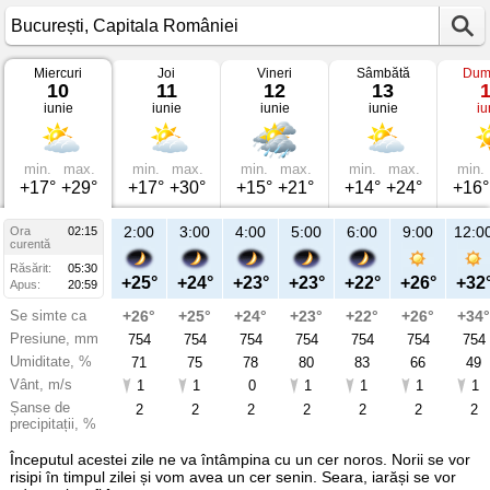
Miercuri
Joi
Vineri
Sâmbătă
Dum
Vremea
10
11
12
13
în
iunie
iunie
iunie
iunie
iu
București
pe
10
iunie
2026
min.
max.
min.
max.
min.
max.
min.
max.
min.
Capitala
+17°
+29°
+17°
+30°
+15°
+21°
+14°
+24°
+16°
României
2:00
3:00
4:00
5:00
6:00
9:00
12:0
Ora
02:15
curentă
Răsărit:
05:30
+25°
+24°
+23°
+23°
+22°
+26°
+32
Apus:
20:59
Se simte ca
+26°
+25°
+24°
+23°
+22°
+26°
+34°
Presiune, mm
754
754
754
754
754
754
754
Umiditate, %
71
75
78
80
83
66
49
Vânt, m/s
1
1
0
1
1
1
1
Șanse de
2
2
2
2
2
2
2
precipitații, %
Începutul acestei zile ne va întâmpina cu un cer noros. Norii se vor
risipi în timpul zilei și vom avea un cer senin. Seara, iarăși se vor