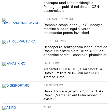
deasupra unei zone rezidențiale.
Pentagonul publică noi dosare OZN
desecretizate
OBSERVATORNEWS.RO
România scapă iar de „junk”. Moody's
menține și ea ratingul suveran
recomandat pentru investitori
STIRILEPROTV.RO
Descoperire senzațională lângă Piramida
Roșie: Un sistem hidraulic de 4.500 ani
ar conține secretul construirii piramidelor
FANATIK.RO
Atacantul lui CFR Cluj „a sărbătorit” la
Untold umilința cu 0-5 din meciul cu
Tromso. Foto
DIGISPORT.RO
Daniel Pancu a „explodat”, după UTA -
Rapid: „Mamă, aoleu! Puțin respect nu
există?”
A1.RO