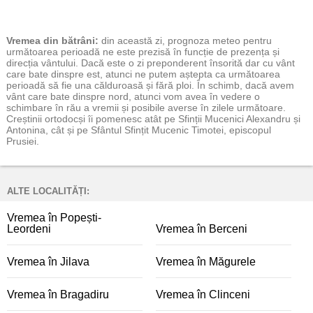
Vremea
din bătrâni:
din această zi, prognoza meteo pentru
următoarea perioadă ne este prezisă în funcție de prezența și
direcția vântului. Dacă este o zi preponderent însorită dar cu vânt
care bate dinspre est, atunci ne putem aștepta ca următoarea
perioadă să fie una călduroasă și fără ploi. În schimb, dacă avem
vânt care bate dinspre nord, atunci vom avea în vedere o
schimbare în rău a vremii și posibile averse în zilele următoare.
Creștinii ortodocși îi pomenesc atât pe Sfinții Mucenici Alexandru și
Antonina, cât și pe Sfântul Sfințit Mucenic Timotei, episcopul
Prusiei.
ALTE LOCALITĂȚI:
Vremea în Popești-
Leordeni
Vremea în Berceni
Vremea în Jilava
Vremea în Măgurele
Vremea în Bragadiru
Vremea în Clinceni