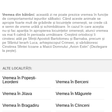
Vremea
din bătrâni:
această zi ne poate prezice vremea în funcție
de comportamentul iepurilor sălbatici. Când aceste animale se
apropie foarte mult de grădinile și locuințele omenești, se crede că
e semn de vreme urâtă și schimbătoare. În cazul în care aceștia
nu-și fac apariția în apropierea locuințelor omenești, atunci vremea
va mai fi calmă în perioada următoare. Creștinii ortodocși îi
cinstesc atât pe Sfinții Apostoli Bartolomeu și Barnaba, precum și
pe Sfântul Ierarh Luca, arhiepiscopul Crimeei, și sărbătoresc
Cinstirea Sfintei Icoane a Maicii Domnului „Axion Estin” (Dezlegare
la pește).
ALTE LOCALITĂȚI:
Vremea în Popești-
Leordeni
Vremea în Berceni
Vremea în Jilava
Vremea în Măgurele
Vremea în Bragadiru
Vremea în Clinceni