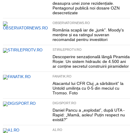
deasupra unei zone rezidențiale.
Pentagonul publică noi dosare OZN
desecretizate
OBSERVATORNEWS.RO
România scapă iar de „junk”. Moody's
menține și ea ratingul suveran
recomandat pentru investitori
STIRILEPROTV.RO
Descoperire senzațională lângă Piramida
Roșie: Un sistem hidraulic de 4.500 ani
ar conține secretul construirii piramidelor
FANATIK.RO
Atacantul lui CFR Cluj „a sărbătorit” la
Untold umilința cu 0-5 din meciul cu
Tromso. Foto
DIGISPORT.RO
Daniel Pancu a „explodat”, după UTA -
Rapid: „Mamă, aoleu! Puțin respect nu
există?”
A1.RO