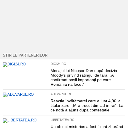
ȘTIRILE PARTENERILOR:
DIGI24.RO
Mesajul lui Nicușor Dan după decizia
Moody's privind ratingul de țară: „A
confirmat pașii importanți pe care
România i-a făcut”
ADEVARUL.RO
Reacția învățătoarei care a luat 4,90 la
titularizare: „M-a trecut din iad în rai”. La
ce notă a ajuns după contestație
LIBERTATEA.RO
Un obiect misterios a fost filmat zburând