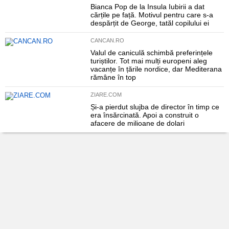
Bianca Pop de la Insula Iubirii a dat
cărțile pe față. Motivul pentru care s-a
despărțit de George, tatăl copilului ei
CANCAN.RO
Valul de caniculă schimbă preferințele
turiștilor. Tot mai mulți europeni aleg
vacanțe în țările nordice, dar Mediterana
rămâne în top
ZIARE.COM
Și-a pierdut slujba de director în timp ce
era însărcinată. Apoi a construit o
afacere de milioane de dolari