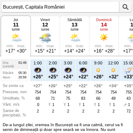
Joi
Vineri
Sâmbătă
Duminică
L
Vremea
11
12
13
14
în
iunie
iunie
iunie
iunie
iu
București
pe
11
iunie
2026
min.
max.
min.
max.
min.
max.
min.
max.
min.
Capitala
+17°
+30°
+15°
+21°
+14°
+24°
+16°
+28°
+17°
României
1:00
2:00
3:00
6:00
9:00
12:00
15:0
Ora
01:49
curentă
Răsărit:
05:30
+26°
+25°
+24°
+22°
+26°
+32°
+33
Apus:
20:59
Se simte ca
+27°
+26°
+25°
+22°
+26°
+34°
+35°
Presiune, mm
754
754
754
754
754
754
755
Umiditate, %
68
71
75
83
66
49
43
Vânt, m/s
0
1
1
1
1
1
1
Șanse de
2
2
2
2
2
2
72
precipitații, %
De-a lungul zilei, vremea în București va fi una calmă, cerul va fi
senin de dimineață și doar spre seară se va înnora. Nu sunt