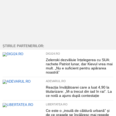
ȘTIRILE PARTENERILOR:
DIGI24.RO
Zelenski dezvăluie înțelegerea cu SUA:
rachete Patriot lunar, dar Kievul vrea mai
mult. „Nu e suficient pentru apărarea
noastră”
ADEVARUL.RO
Reacția învățătoarei care a luat 4,90 la
titularizare: „M-a trecut din iad în rai”. La
ce notă a ajuns după contestație
LIBERTATEA.RO
Ce este o „insulă de căldură urbană” și
de ce orașele se încălzesc mai repede