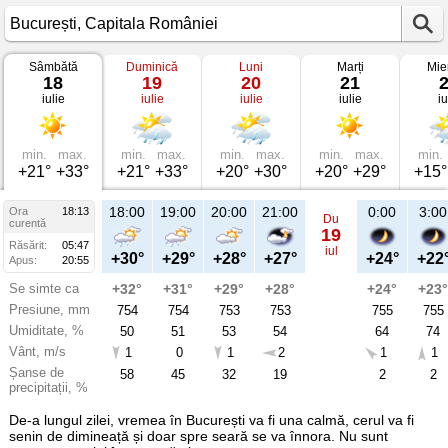
Sâmbătă
Duminică
Luni
Marți
Mie
Vremea
18
19
20
21
în
iulie
iulie
iulie
iulie
iu
București
pe
18
iulie
2026
min.
max.
min.
max.
min.
max.
min.
max.
min.
Capitala
+21°
+33°
+21°
+33°
+20°
+30°
+20°
+29°
+15°
României
18:00
19:00
20:00
21:00
0:00
3:00
Ora
18:13
Du
curentă
19
Răsărit:
05:47
iul
+30°
+29°
+28°
+27°
+24°
+22
Apus:
20:55
Se simte ca
+32°
+31°
+29°
+28°
+24°
+23°
Presiune, mm
754
754
753
753
755
755
Umiditate, %
50
51
53
54
64
74
Vânt, m/s
1
0
1
2
1
1
Șanse de
58
45
32
19
2
2
precipitații, %
De-a lungul zilei, vremea în București va fi una calmă, cerul va fi
senin de dimineață și doar spre seară se va înnora. Nu sunt