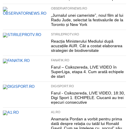
OBSERVATORNEWS.RO
„Jurnalul unei cameriste”, noul film al lui
Radu Jude, selectat la festivalurile de la
Toronto și New York
STIRILEPROTV.RO
Reacția Ministerului Mediului după
acuzațiile AUR. Cât a costat elaborarea
strategiei de biodiversitate
FANATIK.RO
Farul – Csikszereda, LIVE VIDEO în
SuperLiga, etapa 4. Cum arată echipele
de start
DIGISPORT.RO
Farul - Csikszereda, LIVE VIDEO, 18:30,
Digi Sport 1. ECHIPELE. Ciucanii au trei
eșecuri consecutive
A1.RO
Anamaria Pordan a vorbit pentru prima
dată despre relația cu tatăl lui Ronald
Gavril. Cum se înțelege cu „socrul” său