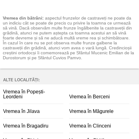
Vremea
din bătrâni:
aspectul frunzelor de castraveți ne poate da
un indiciu cât se poate de precis cu privire la toamna ce urmează
să vină. Dacă observăm multe frunze îngălbenite la castraveții din
grădină, atunci ne putem aștepta ca toamna acestui an să vină
foarte devreme și să ne aducă multă vreme rea și schimbătoare.
În cazul în care nu se pot observa multe frunze galbene la
castraveții din grădină, atunci vom avea o vară lungă. Credincioșii
creștini ortodocși îi comemorează pe Sfântul Mucenic Emilian de la
Durostorum și pe Sfântul Cuvios Pamvo.
ALTE LOCALITĂȚI:
Vremea în Popești-
Leordeni
Vremea în Berceni
Vremea în Jilava
Vremea în Măgurele
Vremea în Bragadiru
Vremea în Clinceni