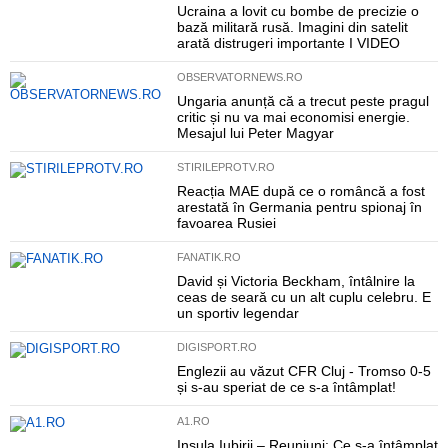
Ucraina a lovit cu bombe de precizie o
bază militară rusă. Imagini din satelit
arată distrugeri importante I VIDEO
OBSERVATORNEWS.RO
Ungaria anunță că a trecut peste pragul
critic și nu va mai economisi energie.
Mesajul lui Peter Magyar
STIRILEPROTV.RO
Reacția MAE după ce o româncă a fost
arestată în Germania pentru spionaj în
favoarea Rusiei
FANATIK.RO
David și Victoria Beckham, întâlnire la
ceas de seară cu un alt cuplu celebru. E
un sportiv legendar
DIGISPORT.RO
Englezii au văzut CFR Cluj - Tromso 0-5
și s-au speriat de ce s-a întâmplat!
A1.RO
Insula Iubirii – Reuniuni: Ce s-a întâmplat