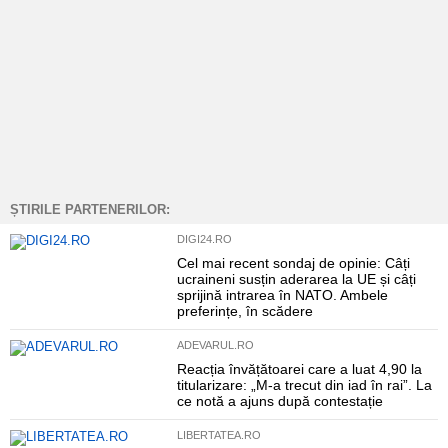
ȘTIRILE PARTENERILOR:
DIGI24.RO
Cel mai recent sondaj de opinie: Câți
ucraineni susțin aderarea la UE și câți
sprijină intrarea în NATO. Ambele
preferințe, în scădere
ADEVARUL.RO
Reacția învățătoarei care a luat 4,90 la
titularizare: „M-a trecut din iad în rai”. La
ce notă a ajuns după contestație
LIBERTATEA.RO