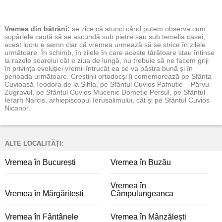
Vremea
din bătrâni:
se zice că atunci când putem observa cum
șopârlele caută să se ascundă sub pietre sau sub temelia casei,
acest lucru e semn clar că vremea urmează să se strice în zilele
următoare. În schimb, în zilele în care aceste târâtoare stau întinse
la razele soarelui cât e ziua de lungă, nu trebuie să ne facem griji
în privința evoluției vremii întrucât ea se va păstra bună și în
perioada următoare. Creștinii ortodocși îi comemorează pe Sfânta
Cuvioasă Teodora de la Sihla, pe Sfântul Cuvios Pafnutie – Pârvu
Zugravul, pe Sfântul Cuvios Mucenic Dometie Persul, pe Sfântul
Ierarh Narcis, arhiepiscopul Ierusalimului, cât și pe Sfântul Cuvios
Nicanor.
ALTE LOCALITĂȚI:
Vremea în București
Vremea în Buzău
Vremea în
Vremea în Mărgăritești
Câmpulungeanca
Vremea în Fântânele
Vremea în Mânzălești