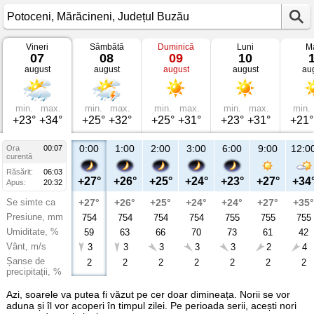
Vineri
Sâmbătă
Duminică
Luni
Ma
Vremea
07
08
09
10
în
august
august
august
august
au
Potoceni
Mărăcineni,
Județul
Buzău
min.
max.
min.
max.
min.
max.
min.
max.
min.
+23°
+34°
+25°
+32°
+25°
+31°
+23°
+31°
+21°
0:00
1:00
2:00
3:00
6:00
9:00
12:0
Ora
00:07
curentă
Răsărit:
06:03
+27°
+26°
+25°
+24°
+23°
+27°
+34
Apus:
20:32
Se simte ca
+27°
+26°
+25°
+24°
+24°
+27°
+35°
Presiune, mm
754
754
754
754
755
755
755
Umiditate, %
59
63
66
70
73
61
42
Vânt, m/s
3
3
3
3
3
2
4
Șanse de
2
2
2
2
2
2
2
precipitații, %
Azi, soarele va putea fi văzut pe cer doar dimineața. Norii se vor
aduna și îl vor acoperi în timpul zilei. Pe perioada serii, acești nori