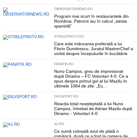
OBSERVATORNEWS.RO
Program mai scurt în restaurantele din
România. Patronii iau în calcul „siesta
spaniolă”
STIRILEPROTV.RO
Care este mâncarea preferată a lui
Florin Dumitrescu. Juratul MastrerChef a
vorbit despre începuturile în bucătărie
FANATIK.RO
Nuno Campos, greu de impresionat
după Dinamo – FC Voluntari 4-0. Ce a
spus despre primul gol al lui Mazilu în
ultimele 1084 de zile: „Eu...
DIGISPORT.RO
Reacția total neașteptată a lui Nuno
Campos, întrebat de Adrian Mazilu după
Dinamo - Voluntari 4-0
A1.RO
Ce sumă colosală avut de plată o
româncă, după ce a fost la camera de