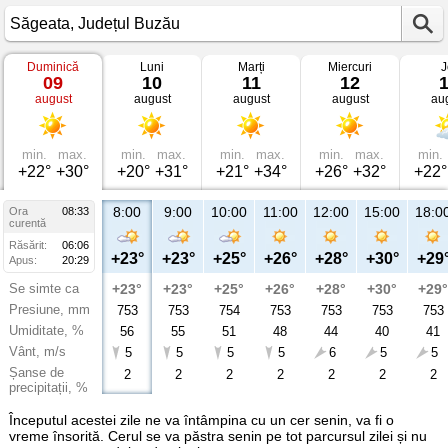
Duminică
Luni
Marți
Miercuri
J
Vremea
09
10
11
12
în
august
august
august
august
au
Săgeata
Județul
Buzău
min.
max.
min.
max.
min.
max.
min.
max.
min.
+22°
+30°
+20°
+31°
+21°
+34°
+26°
+32°
+22°
8:00
9:00
10:00
11:00
12:00
15:00
18:0
Ora
08:33
curentă
Răsărit:
06:06
+23°
+23°
+25°
+26°
+28°
+30°
+29
Apus:
20:29
Se simte ca
+23°
+23°
+25°
+26°
+28°
+30°
+29°
Presiune, mm
753
753
754
753
753
753
753
Umiditate, %
56
55
51
48
44
40
41
Vânt, m/s
5
5
5
5
6
5
5
Șanse de
2
2
2
2
2
2
2
precipitații, %
Începutul acestei zile ne va întâmpina cu un cer senin, va fi o
vreme însorită. Cerul se va păstra senin pe tot parcursul zilei și nu