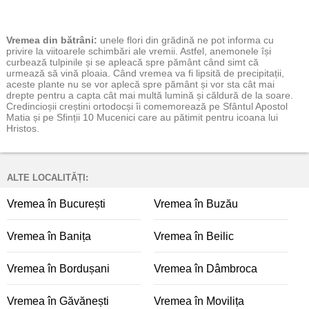
Vremea
din bătrâni:
unele flori din grădină ne pot informa cu
privire la viitoarele schimbări ale vremii. Astfel, anemonele își
curbează tulpinile și se apleacă spre pământ când simt că
urmează să vină ploaia. Când vremea va fi lipsită de precipitații,
aceste plante nu se vor aplecă spre pământ și vor sta cât mai
drepte pentru a capta cât mai multă lumină și căldură de la soare.
Credincioșii creștini ortodocși îi comemorează pe Sfântul Apostol
Matia și pe Sfinții 10 Mucenici care au pătimit pentru icoana lui
Hristos.
ALTE LOCALITĂȚI:
Vremea în București
Vremea în Buzău
Vremea în Banița
Vremea în Beilic
Vremea în Bordușani
Vremea în Dâmbroca
Vremea în Găvănești
Vremea în Movilița