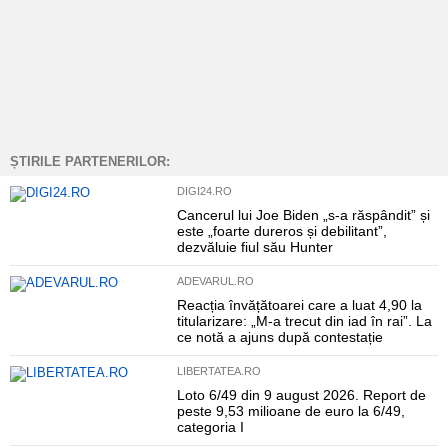
ȘTIRILE PARTENERILOR:
DIGI24.RO
Cancerul lui Joe Biden „s-a răspândit” și
este „foarte dureros și debilitant”,
dezvăluie fiul său Hunter
ADEVARUL.RO
Reacția învățătoarei care a luat 4,90 la
titularizare: „M-a trecut din iad în rai”. La
ce notă a ajuns după contestație
LIBERTATEA.RO
Loto 6/49 din 9 august 2026. Report de
peste 9,53 milioane de euro la 6/49,
categoria I