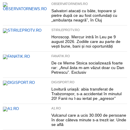
OBSERVATORNEWS.RO
Salvatori atacați cu bâte, topoare și
pietre după ce au fost confundați cu
„ambulanța neagră”, în Cluj
STIRILEPROTV.RO
Horoscop. Mercur intră în Leu pe 9
august 2026. Zodiile care au parte de
vești bune, bani și noi oportunități
FANATIK.RO
De ce Meme Stoica socializează foarte
rar: „Anul ăsta m-am văzut doar cu Dan
Petrescu”. Exclusiv
DIGISPORT.RO
Lovitură uriașă: abia transferat de
Trabzonspor, s-a accidentat în minutul
20! Fanii nu l-au iertat pe „agresor”
A1.RO
Vulcanul care a ucis 30.000 de persoane
în doar câteva minute s-a trezit iar. Unde
se află