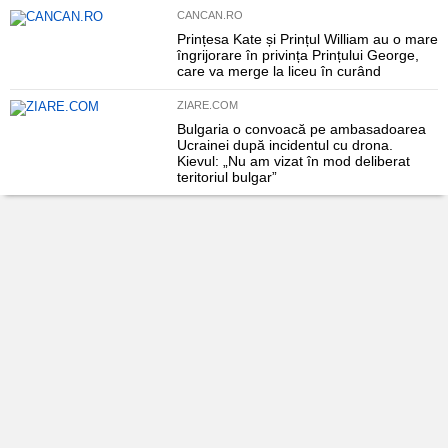
CANCAN.RO
Prințesa Kate și Prințul William au o mare
îngrijorare în privința Prințului George,
care va merge la liceu în curând
ZIARE.COM
Bulgaria o convoacă pe ambasadoarea
Ucrainei după incidentul cu drona.
Kievul: „Nu am vizat în mod deliberat
teritoriul bulgar”