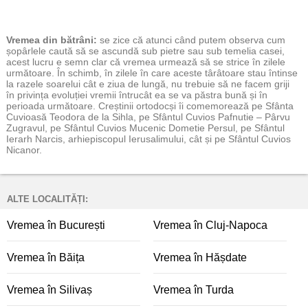
Vremea
din bătrâni:
se zice că atunci când putem observa cum
șopârlele caută să se ascundă sub pietre sau sub temelia casei,
acest lucru e semn clar că vremea urmează să se strice în zilele
următoare. În schimb, în zilele în care aceste târâtoare stau întinse
la razele soarelui cât e ziua de lungă, nu trebuie să ne facem griji
în privința evoluției vremii întrucât ea se va păstra bună și în
perioada următoare. Creștinii ortodocși îi comemorează pe Sfânta
Cuvioasă Teodora de la Sihla, pe Sfântul Cuvios Pafnutie – Pârvu
Zugravul, pe Sfântul Cuvios Mucenic Dometie Persul, pe Sfântul
Ierarh Narcis, arhiepiscopul Ierusalimului, cât și pe Sfântul Cuvios
Nicanor.
ALTE LOCALITĂȚI:
Vremea în București
Vremea în Cluj-Napoca
Vremea în Băița
Vremea în Hășdate
Vremea în Silivaș
Vremea în Turda