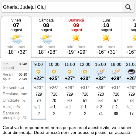
Vineri
Sâmbătă
Duminică
Luni
Ma
Vremea
07
08
09
10
în
august
august
august
august
au
Gherla
Județul
Cluj
min.
max.
min.
max.
min.
max.
min.
max.
min.
+18°
+32°
+18°
+28°
+19°
+29°
+16°
+31°
+16°
9:00
10:00
11:00
12:00
15:00
18:00
21:0
Ora
09:48
curentă
Răsărit:
06:10
+22°
+25°
+27°
+30°
+32°
+29°
+26
Apus:
20:49
Se simte ca
+23°
+26°
+28°
+31°
+35°
+31°
+26°
Presiune, mm
729
728
729
728
728
728
729
Umiditate, %
79
70
60
51
53
57
78
Vânt, m/s
1
1
1
1
2
2
1
Șanse de
2
2
2
2
74
88
17
precipitații, %
Cerul va fi preponderent noros pe parcursul acestei zile, va fi senin
doar dimineața. După-amiază norii vor aduce și ploaie, iar această