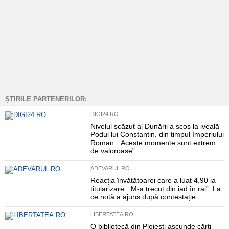
ȘTIRILE PARTENERILOR:
DIGI24.RO
Nivelul scăzut al Dunării a scos la iveală
Podul lui Constantin, din timpul Imperiului
Roman: „Aceste momente sunt extrem
de valoroase”
ADEVARUL.RO
Reacția învățătoarei care a luat 4,90 la
titularizare: „M-a trecut din iad în rai”. La
ce notă a ajuns după contestație
LIBERTATEA.RO
O bibliotecă din Ploiești ascunde cărți