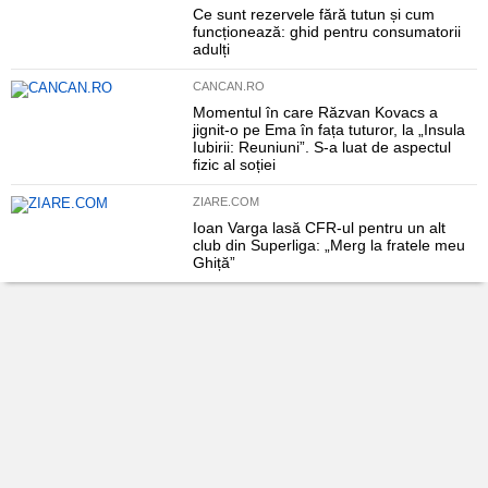
Ce sunt rezervele fără tutun și cum
funcționează: ghid pentru consumatorii
adulți
CANCAN.RO
Momentul în care Răzvan Kovacs a
jignit-o pe Ema în fața tuturor, la „Insula
Iubirii: Reuniuni”. S-a luat de aspectul
fizic al soției
ZIARE.COM
Ioan Varga lasă CFR-ul pentru un alt
club din Superliga: „Merg la fratele meu
Ghiță”