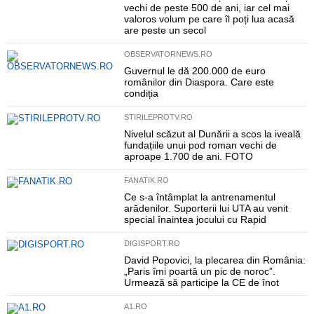
vechi de peste 500 de ani, iar cel mai
valoros volum pe care îl poți lua acasă
are peste un secol
OBSERVATORNEWS.RO
Guvernul le dă 200.000 de euro
românilor din Diaspora. Care este
condiția
STIRILEPROTV.RO
Nivelul scăzut al Dunării a scos la iveală
fundațiile unui pod roman vechi de
aproape 1.700 de ani. FOTO
FANATIK.RO
Ce s-a întâmplat la antrenamentul
arădenilor. Suporterii lui UTA au venit
special înaintea jocului cu Rapid
DIGISPORT.RO
David Popovici, la plecarea din România:
„Paris îmi poartă un pic de noroc”.
Urmează să participe la CE de înot
A1.RO