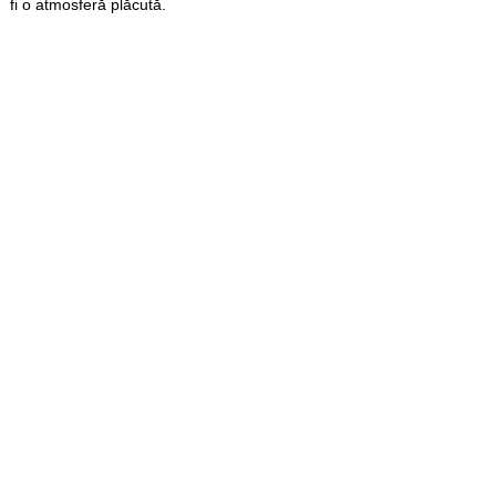
fi o atmosferă plăcută.