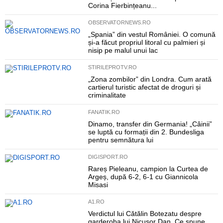
Corina Fierbințeanu...
OBSERVATORNEWS.RO
„Spania” din vestul României. O comună
și-a făcut propriul litoral cu palmieri și
nisip pe malul unui lac
STIRILEPROTV.RO
„Zona zombilor” din Londra. Cum arată
cartierul turistic afectat de droguri și
criminalitate
FANATIK.RO
Dinamo, transfer din Germania! „Câinii”
se luptă cu formații din 2. Bundesliga
pentru semnătura lui
DIGISPORT.RO
Rareș Pieleanu, campion la Curtea de
Argeș, după 6-2, 6-1 cu Giannicola
Misasi
A1.RO
Verdictul lui Cătălin Botezatu despre
garderoba lui Nicușor Dan. Ce spune