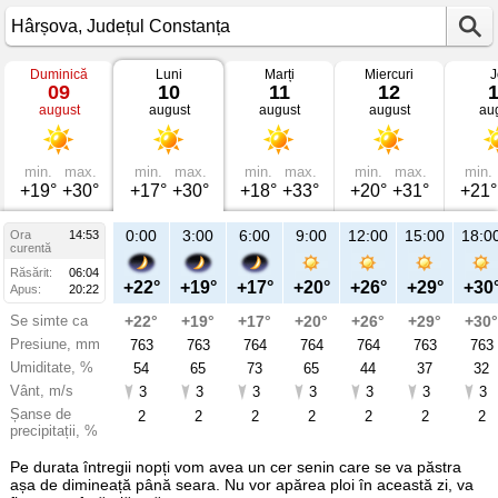
Duminică
Luni
Marți
Miercuri
J
Vremea
09
10
11
12
în
august
august
august
august
au
Hârșova
mâine
Județul
Constanța
min.
max.
min.
max.
min.
max.
min.
max.
min.
+19°
+30°
+17°
+30°
+18°
+33°
+20°
+31°
+21°
21:00
0:00
3:00
6:00
9:00
12:00
15:00
18:0
Ora
14:53
Lu
curentă
10
Răsărit:
06:04
aug
+26°
+22°
+19°
+17°
+20°
+26°
+29°
+30
Apus:
20:22
Se simte ca
+26°
+22°
+19°
+17°
+20°
+26°
+29°
+30°
Presiune, mm
763
763
763
764
764
764
763
763
Umiditate, %
48
54
65
73
65
44
37
32
Vânt, m/s
3
3
3
3
3
3
3
3
Șanse de
2
2
2
2
2
2
2
2
precipitații, %
Pe durata întregii nopți vom avea un cer senin care se va păstra
așa de dimineață până seara. Nu vor apărea ploi în această zi, va