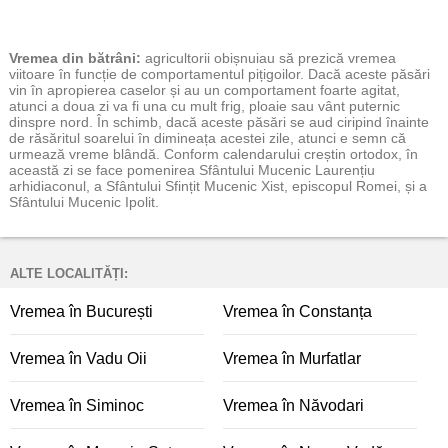
Vremea
din bătrâni:
agricultorii obișnuiau să prezică vremea
viitoare în funcție de comportamentul pițigoilor. Dacă aceste păsări
vin în apropierea caselor și au un comportament foarte agitat,
atunci a doua zi va fi una cu mult frig, ploaie sau vânt puternic
dinspre nord. În schimb, dacă aceste păsări se aud ciripind înainte
de răsăritul soarelui în dimineața acestei zile, atunci e semn că
urmează vreme blândă. Conform calendarului creștin ortodox, în
această zi se face pomenirea Sfântului Mucenic Laurențiu
arhidiaconul, a Sfântului Sfințit Mucenic Xist, episcopul Romei, și a
Sfântului Mucenic Ipolit.
ALTE LOCALITĂȚI:
Vremea în București
Vremea în Constanța
Vremea în Vadu Oii
Vremea în Murfatlar
Vremea în Siminoc
Vremea în Năvodari