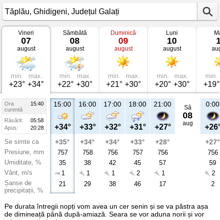
Vineri
Sâmbătă
Duminică
Luni
Ma
Vremea
07
08
09
10
în
august
august
august
august
au
Tăplău
Ghidigeni,
Județul
Galați
min.
max.
min.
max.
min.
max.
min.
max.
min.
+23°
+34°
+22°
+30°
+21°
+30°
+20°
+30°
+19°
15:00
16:00
17:00
18:00
21:00
0:00
Ora
15:40
Sâ
curentă
08
Răsărit:
05:58
aug
+34°
+33°
+32°
+31°
+27°
+26
Apus:
20:28
Se simte ca
+35°
+34°
+34°
+33°
+28°
+27°
Presiune, mm
757
758
756
757
756
756
Umiditate, %
35
38
42
45
57
59
Vânt, m/s
1
1
1
2
1
2
Șanse de
21
29
38
46
17
2
precipitații, %
Pe durata întregii nopți vom avea un cer senin și se va păstra așa
de dimineață până după-amiază. Seara se vor aduna norii și vor