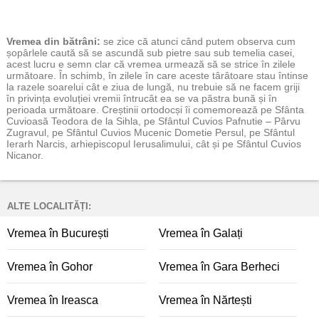
Vremea
din bătrâni:
se zice că atunci când putem observa cum
șopârlele caută să se ascundă sub pietre sau sub temelia casei,
acest lucru e semn clar că vremea urmează să se strice în zilele
următoare. În schimb, în zilele în care aceste târâtoare stau întinse
la razele soarelui cât e ziua de lungă, nu trebuie să ne facem griji
în privința evoluției vremii întrucât ea se va păstra bună și în
perioada următoare. Creștinii ortodocși îi comemorează pe Sfânta
Cuvioasă Teodora de la Sihla, pe Sfântul Cuvios Pafnutie – Pârvu
Zugravul, pe Sfântul Cuvios Mucenic Dometie Persul, pe Sfântul
Ierarh Narcis, arhiepiscopul Ierusalimului, cât și pe Sfântul Cuvios
Nicanor.
ALTE LOCALITĂȚI:
Vremea în București
Vremea în Galați
Vremea în Gohor
Vremea în Gara Berheci
Vremea în Ireasca
Vremea în Nărtești