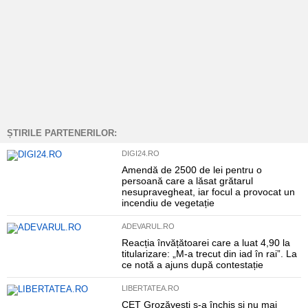
ȘTIRILE PARTENERILOR:
DIGI24.RO
Amendă de 2500 de lei pentru o
persoană care a lăsat grătarul
nesupravegheat, iar focul a provocat un
incendiu de vegetație
ADEVARUL.RO
Reacția învățătoarei care a luat 4,90 la
titularizare: „M-a trecut din iad în rai”. La
ce notă a ajuns după contestație
LIBERTATEA.RO
CET Grozăvești s-a închis și nu mai