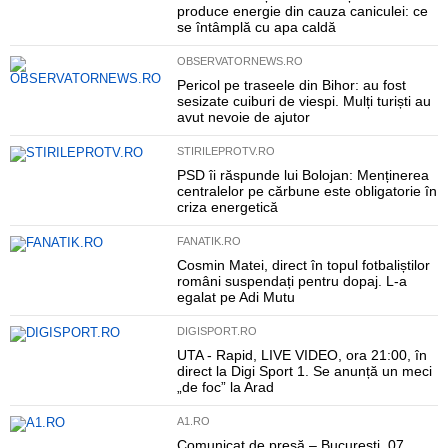
produce energie din cauza caniculei: ce
se întâmplă cu apa caldă
OBSERVATORNEWS.RO
Pericol pe traseele din Bihor: au fost
sesizate cuiburi de viespi. Mulți turiști au
avut nevoie de ajutor
STIRILEPROTV.RO
PSD îi răspunde lui Bolojan: Menținerea
centralelor pe cărbune este obligatorie în
criza energetică
FANATIK.RO
Cosmin Matei, direct în topul fotbaliștilor
români suspendați pentru dopaj. L-a
egalat pe Adi Mutu
DIGISPORT.RO
UTA - Rapid, LIVE VIDEO, ora 21:00, în
direct la Digi Sport 1. Se anunță un meci
„de foc” la Arad
A1.RO
Comunicat de presă – București, 07