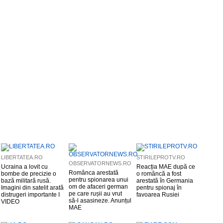
LIBERTATEA.RO
STIRILEPROTV.RO
OBSERVATORNEWS.RO
Ucraina a lovit cu
Reacția MAE după ce
Românca arestată
bombe de precizie o
o româncă a fost
pentru spionarea unui
bază militară rusă.
arestată în Germania
om de afaceri german
Imagini din satelit arată
pentru spionaj în
pe care rușii au vrut
distrugeri importante I
favoarea Rusiei
să-l asasineze. Anunțul
VIDEO
MAE