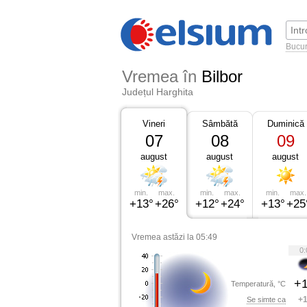
Bucur
Vremea în
Bilbor
Județul Harghita
Vineri
Sâmbătă
Duminică
07
08
09
august
august
august
min.
max.
min.
max.
min.
max.
+13°
+26°
+12°
+24°
+13°
+25
Vremea astăzi la 05:49
0:
+1
Temperatură, °C
+1
Se simte ca