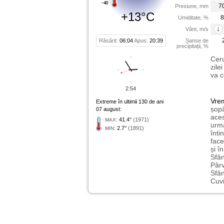
7
Presiune, mm
+13°C
8
Umiditate, %
Vânt, m/s
Răsărit:
06:04
Apus:
20:39
Șanse de
precipitații, %
Ceru
zile
va c
2:54
Vre
Extreme în ultimii 130 de ani
șopâ
07 august:
aces
:
41.4°
(1971)
MAX
urmă
:
2.7°
(1891)
MIN
înti
face
și î
Sfân
Pârv
Sfân
Cuvi