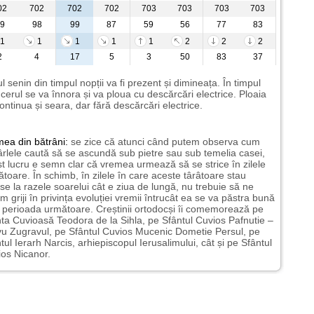
02
702
702
702
703
703
703
703
9
98
99
87
59
56
77
83
1
1
1
1
1
2
2
2
2
4
17
5
3
50
83
37
l senin din timpul nopții va fi prezent și dimineața. În timpul
i cerul se va înnora și va ploua cu descărcări electrice. Ploaia
ontinua și seara, dar fără descărcări electrice.
mea
din bătrâni:
se zice că atunci când putem observa cum
rlele caută să se ascundă sub pietre sau sub temelia casei,
t lucru e semn clar că vremea urmează să se strice în zilele
toare. În schimb, în zilele în care aceste târâtoare stau
nse la razele soarelui cât e ziua de lungă, nu trebuie să ne
m griji în privința evoluției vremii întrucât ea se va păstra bună
n perioada următoare. Creștinii ortodocși îi comemorează pe
ta Cuvioasă Teodora de la Sihla, pe Sfântul Cuvios Pafnutie –
u Zugravul, pe Sfântul Cuvios Mucenic Dometie Persul, pe
tul Ierarh Narcis, arhiepiscopul Ierusalimului, cât și pe Sfântul
os Nicanor.