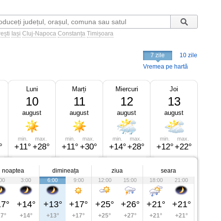
ești
Iași
Cluj-Napoca
Constanța
Timișoara
7 zile
10 zile
Vremea pe hartă
Luni
Marți
Miercuri
Joi
10
11
12
13
august
august
august
august
min.
max.
min.
max.
min.
max.
min.
max.
°
+11°
+28°
+11°
+30°
+14°
+28°
+12°
+22°
noaptea
dimineața
ziua
seara
00
3:00
6:00
9:00
12:00
15:00
18:00
21:00
7°
+14°
+13°
+17°
+25°
+26°
+21°
+21°
7°
+14°
+13°
+17°
+25°
+27°
+21°
+21°