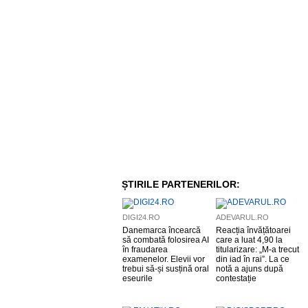
ȘTIRILE PARTENERILOR:
DIGI24.RO
ADEVARUL.RO
Danemarca încearcă
Reacția învățătoarei
să combată folosirea AI
care a luat 4,90 la
în fraudarea
titularizare: „M-a trecut
examenelor. Elevii vor
din iad în rai”. La ce
trebui să-și susțină oral
notă a ajuns după
eseurile
contestație