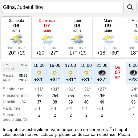
Sâmbătă
Duminică
Luni
Marți
Mie
Vremea
06
07
08
09
în
iunie
iunie
iunie
iunie
iu
Glina
pe
06
iunie
2026
min.
max.
min.
max.
min.
max.
min.
max.
min.
Județul
+20°
+29°
+20°
+27°
+17°
+29°
+18°
+30°
+18°
Ilfov
15:00
16:00
17:00
18:00
21:00
0:00
Ora
15:32
Du
curentă
07
Răsărit:
05:32
iun
+31°
+31°
+31°
+31°
+27°
+23
Apus:
20:56
Se simte ca
+31°
+31°
+31°
+31°
+27°
+24°
Presiune, mm
755
754
755
755
756
756
Umiditate, %
37
38
39
40
49
93
Vânt, m/s
1
1
1
1
1
1
Șanse de
2
2
2
2
2
4
precipitații, %
Începutul acestei zile ne va întâmpina cu un cer noros. În timpul
zilei, acești nori vor aduce și ploaie cu descărcări electrice. Ploaia