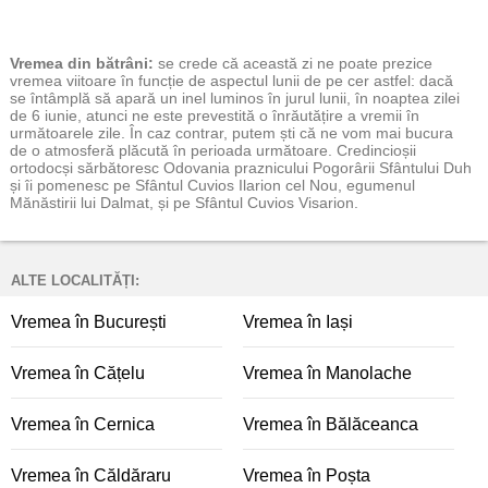
Vremea
din bătrâni:
se crede că această zi ne poate prezice
vremea viitoare în funcție de aspectul lunii de pe cer astfel: dacă
se întâmplă să apară un inel luminos în jurul lunii, în noaptea zilei
de 6 iunie, atunci ne este prevestită o înrăutățire a vremii în
următoarele zile. În caz contrar, putem ști că ne vom mai bucura
de o atmosferă plăcută în perioada următoare. Credincioșii
ortodocși sărbătoresc Odovania praznicului Pogorârii Sfântului Duh
și îi pomenesc pe Sfântul Cuvios Ilarion cel Nou, egumenul
Mănăstirii lui Dalmat, și pe Sfântul Cuvios Visarion.
ALTE LOCALITĂȚI:
Vremea în București
Vremea în Iași
Vremea în Cățelu
Vremea în Manolache
Vremea în Cernica
Vremea în Bălăceanca
Vremea în Căldăraru
Vremea în Poșta