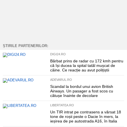
ȘTIRILE PARTENERILOR:
DIGI24.RO
Bărbat prins de radar cu 172 kmh pentru
că își ducea la spital tatăl mușcat de
câine. Ce reacție au avut polițiștii
ADEVARUL.RO
Scandal la bordul unui avion British
Airways. Un pasager a fost scos cu
cătușe înainte de decolare
LIBERTATEA.RO
Un TIR intrat pe contrasens a vărsat 18
tone de roșii peste o Dacie în mers, la
ieșirea de pe autostrada A16, în Italia