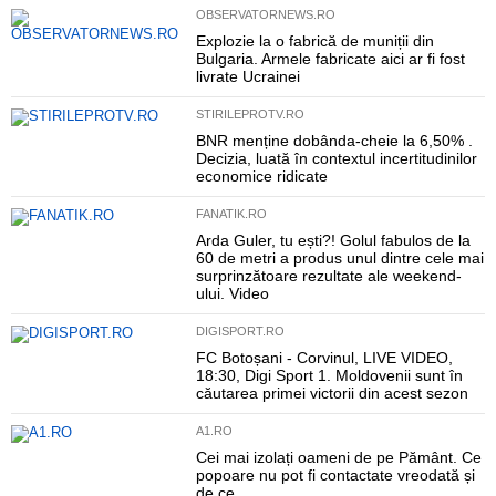
OBSERVATORNEWS.RO
Explozie la o fabrică de muniții din
Bulgaria. Armele fabricate aici ar fi fost
livrate Ucrainei
STIRILEPROTV.RO
BNR menține dobânda-cheie la 6,50% .
Decizia, luată în contextul incertitudinilor
economice ridicate
FANATIK.RO
Arda Guler, tu ești?! Golul fabulos de la
60 de metri a produs unul dintre cele mai
surprinzătoare rezultate ale weekend-
ului. Video
DIGISPORT.RO
FC Botoșani - Corvinul, LIVE VIDEO,
18:30, Digi Sport 1. Moldovenii sunt în
căutarea primei victorii din acest sezon
A1.RO
Cei mai izolați oameni de pe Pământ. Ce
popoare nu pot fi contactate vreodată și
de ce