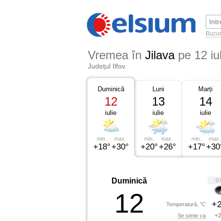
Bucur
Vremea în
Jilava
pe 12 iu
Județul Ilfov
Duminică
Luni
Marți
12
13
14
iulie
iulie
iulie
min.
max.
min.
max.
min.
max.
+18°
+30°
+20°
+26°
+17°
+30
Duminică
0:
12
+2
Temperatură, °C
+2
Se simte ca