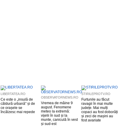
LIBERTATEA.RO
STIRILEPROTV.RO
OBSERVATORNEWS.RO
Ce este o „insulă de
Furtunile au făcut
Vremea de mâine 9
căldură urbană” și de
ravagii în mai multe
august. Fenomene
ce orașele se
județe. Mai mulți
meteo la extremă:
încălzesc mai repede
copaci au fost doborâți
vijelii în sud și la
și zeci de mașini au
munte, caniculă în vest
fost avariate
și sud-est