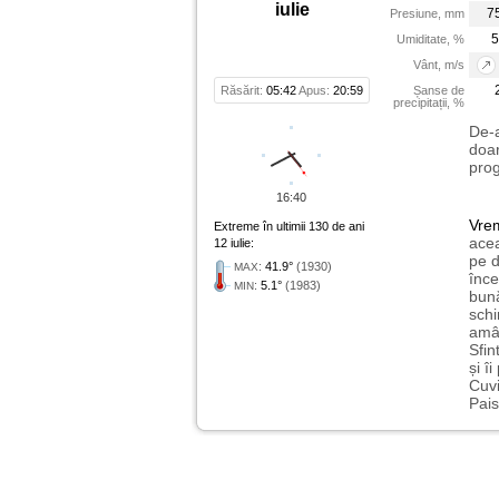
iulie
7
Presiune, mm
5
Umiditate, %
Vânt, m/s
Răsărit:
05:42
Apus:
20:59
Șanse de
precipitații, %
De-a
doar
prog
16:40
Vre
Extreme în ultimii 130 de ani
acea
12 iulie:
pe d
:
41.9°
(1930)
MAX
înce
:
5.1°
(1983)
MIN
bună
schi
amân
Sfin
și î
Cuvi
Pais