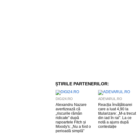
ȘTIRILE PARTENERILOR:
DIGI24.RO
ADEVARUL.RO
Alexandru Nazare
Reacția învățătoarei
avertizează că
care a luat 4,90 la
„riscurile rămân
titularizare: „M-a trecut
ridicate” după
din iad în rai”. La ce
rapoartele Fitch și
notă a ajuns după
Moody's: „Nu a fost o
contestație
perioadă simplă”