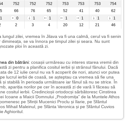
54
752
752
752
753
753
753
754
5
66
76
65
52
41
40
62
1
0
1
1
1
1
1
1
2
2
3
4
20
12
21
46
 lungul zilei, vremea în Jilava va fi una calmă, cerul va fi senin
 dimineața, se va înnora pe timpul zilei și seara. Nu sunt
nozate ploi în această zi.
mea
din bătrâni:
cosașii urmăreau cu interes starea vremii din
stă zi pentru a planifica cositul ierbii și strânsul fânului. Dacă
ata de 12 iulie cerul nu va fi acoperit de nori, atunci vor putea
pe lucrul ierbii de coasă, se așteptau ca vremea să fie una
 și stabilă în perioada următoare iar fânul să nu se strice. În
mb, apariția norilor pe cer în această zi de vară îi făceau să
e cositul ierbii. Credincioșii ortodocși sărbătoresc Cinstirea
tei Icoane a Maicii Domnului „Prodromița” de la Muntele Athos
i pomenesc pe Sfinții Mucenici Proclu și Ilarie, pe Sfântul
os Mihail Maleinul, pe Sfânta Veronica și pe Sfântul Cuvios
ie Aghioritul.