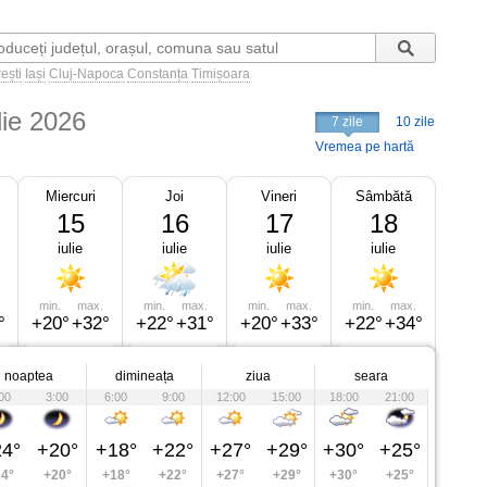
ești
Iași
Cluj-Napoca
Constanța
Timișoara
lie 2026
7 zile
10 zile
Vremea pe hartă
Miercuri
Joi
Vineri
Sâmbătă
15
16
17
18
iulie
iulie
iulie
iulie
min.
max.
min.
max.
min.
max.
min.
max.
°
+20°
+32°
+22°
+31°
+20°
+33°
+22°
+34°
noaptea
dimineața
ziua
seara
00
3:00
6:00
9:00
12:00
15:00
18:00
21:00
4°
+20°
+18°
+22°
+27°
+29°
+30°
+25°
4°
+20°
+18°
+22°
+27°
+29°
+30°
+25°