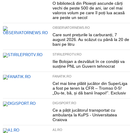
O bibliotecă din Ploiești ascunde cărți
vechi de peste 500 de ani, iar cel mai
valoros volum pe care îl poți lua acasă
are peste un secol
OBSERVATORNEWS.RO
Care sunt prețurile la carburanți, 7
august 2026. Au scăzut cu până la 20 de
bani pe litru
STIRILEPROTV.RO
Ilie Bolojan a dezvăluit în ce condiții va
susține PNL un Guvern tehnocrat
FANATIK.RO
Cel mai bine plătit jucător din SuperLiga
a fost pe teren la CFR – Tromso 0-5!
„Du-te, bă, și dă banii înapoi!”. Exclusiv
DIGISPORT.RO
Ce a pățit jucătorul transportat cu
ambulanța la KuPS - Universitatea
Craiova
A1.RO