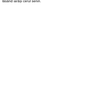
lăsând iarăși cerul senin.