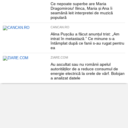
Ce nepoate superbe are Maria
Dragomiroiu! Ilinca, Maria și Ana îi
seamănă leit interpretei de muzică
populară
CANCAN.RO
Alina Pușcău a făcut anunțul trist: „Am
intrat în metastază.” Ce minune s-a
întâmplat după ce fanii s-au rugat pentru
ea
ZIARE.COM
Au ascultat sau nu românii apelul
autorităților de a reduce consumul de
energie electrică la orele de vârf. Bolojan
a analizat datele