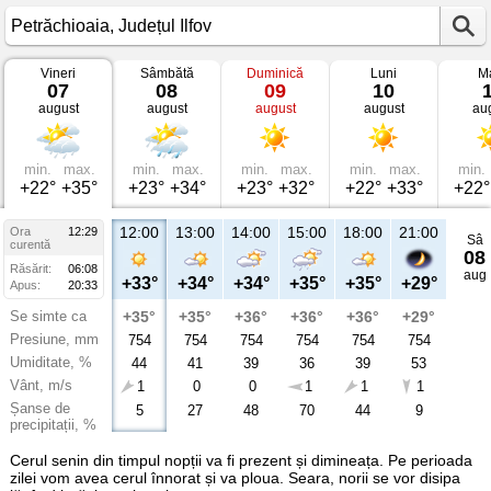
Vineri
Sâmbătă
Duminică
Luni
Ma
Vremea
07
08
09
10
în
august
august
august
august
au
Petrăchioaia
Județul
Ilfov
min.
max.
min.
max.
min.
max.
min.
max.
min.
+22°
+35°
+23°
+34°
+23°
+32°
+22°
+33°
+22°
12:00
13:00
14:00
15:00
18:00
21:00
Ora
12:29
Sâ
curentă
08
Răsărit:
06:08
aug
+33°
+34°
+34°
+35°
+35°
+29°
Apus:
20:33
Se simte ca
+35°
+35°
+36°
+36°
+36°
+29°
Presiune, mm
754
754
754
754
754
754
Umiditate, %
44
41
39
36
39
53
Vânt, m/s
1
0
0
1
1
1
Șanse de
5
27
48
70
44
9
precipitații, %
Cerul senin din timpul nopții va fi prezent și dimineața. Pe perioada
zilei vom avea cerul înnorat și va ploua. Seara, norii se vor disipa