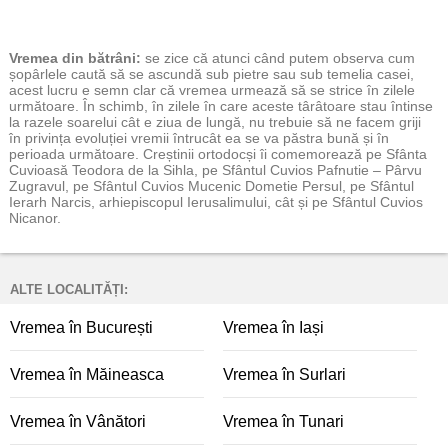
Vremea
din bătrâni:
se zice că atunci când putem observa cum
șopârlele caută să se ascundă sub pietre sau sub temelia casei,
acest lucru e semn clar că vremea urmează să se strice în zilele
următoare. În schimb, în zilele în care aceste târâtoare stau întinse
la razele soarelui cât e ziua de lungă, nu trebuie să ne facem griji
în privința evoluției vremii întrucât ea se va păstra bună și în
perioada următoare. Creștinii ortodocși îi comemorează pe Sfânta
Cuvioasă Teodora de la Sihla, pe Sfântul Cuvios Pafnutie – Pârvu
Zugravul, pe Sfântul Cuvios Mucenic Dometie Persul, pe Sfântul
Ierarh Narcis, arhiepiscopul Ierusalimului, cât și pe Sfântul Cuvios
Nicanor.
ALTE LOCALITĂȚI:
Vremea în București
Vremea în Iași
Vremea în Măineasca
Vremea în Surlari
Vremea în Vânători
Vremea în Tunari