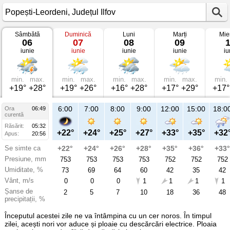
Sâmbătă
Duminică
Luni
Marți
Mie
Vremea
06
07
08
09
în
iunie
iunie
iunie
iunie
iu
Popești-
Leordeni
pe
06
iunie
min.
max.
min.
max.
min.
max.
min.
max.
min.
2026
+19°
+28°
+19°
+26°
+16°
+28°
+17°
+29°
+17°
Județul
Ilfov
6:00
7:00
8:00
9:00
12:00
15:00
18:0
Ora
06:49
curentă
Răsărit:
05:32
+22°
+24°
+25°
+27°
+33°
+35°
+32
Apus:
20:56
Se simte ca
+22°
+24°
+26°
+28°
+35°
+36°
+33°
Presiune, mm
753
753
753
753
752
752
752
Umiditate, %
73
69
64
60
42
35
42
Vânt, m/s
0
0
0
1
1
1
1
Șanse de
2
5
7
10
18
36
48
precipitații, %
Începutul acestei zile ne va întâmpina cu un cer noros. În timpul
zilei, acești nori vor aduce și ploaie cu descărcări electrice. Ploaia