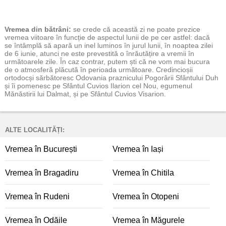
Vremea
din bătrâni:
se crede că această zi ne poate prezice
vremea viitoare în funcție de aspectul lunii de pe cer astfel: dacă
se întâmplă să apară un inel luminos în jurul lunii, în noaptea zilei
de 6 iunie, atunci ne este prevestită o înrăutățire a vremii în
următoarele zile. În caz contrar, putem ști că ne vom mai bucura
de o atmosferă plăcută în perioada următoare. Credincioșii
ortodocși sărbătoresc Odovania praznicului Pogorârii Sfântului Duh
și îi pomenesc pe Sfântul Cuvios Ilarion cel Nou, egumenul
Mănăstirii lui Dalmat, și pe Sfântul Cuvios Visarion.
ALTE LOCALITĂȚI:
Vremea în București
Vremea în Iași
Vremea în Bragadiru
Vremea în Chitila
Vremea în Rudeni
Vremea în Otopeni
Vremea în Odăile
Vremea în Măgurele