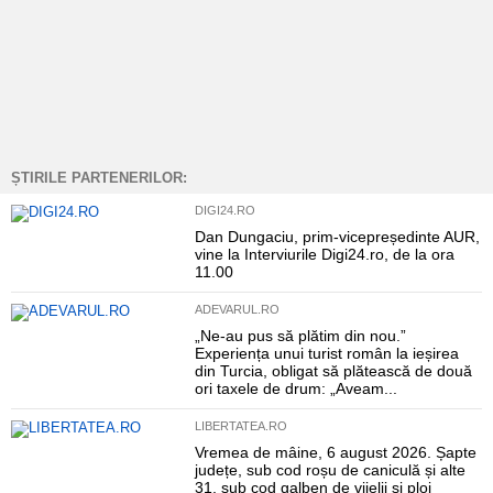
ȘTIRILE PARTENERILOR:
DIGI24.RO
Dan Dungaciu, prim-vicepreședinte AUR,
vine la Interviurile Digi24.ro, de la ora
11.00
ADEVARUL.RO
„Ne-au pus să plătim din nou.”
Experiența unui turist român la ieșirea
din Turcia, obligat să plătească de două
ori taxele de drum: „Aveam...
LIBERTATEA.RO
Vremea de mâine, 6 august 2026. Șapte
județe, sub cod roșu de caniculă și alte
31, sub cod galben de vijelii și ploi