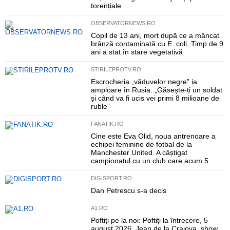
torențiale
OBSERVATORNEWS.RO
Copil de 13 ani, mort după ce a mâncat
brânză contaminată cu E. coli. Timp de 9
ani a stat în stare vegetativă
STIRILEPROTV.RO
Escrocheria „văduvelor negre” ia
amploare în Rusia. „Găsește-ți un soldat
și când va fi ucis vei primi 8 milioane de
ruble”
FANATIK.RO
Cine este Eva Olid, noua antrenoare a
echipei feminine de fotbal de la
Manchester United. A câștigat
campionatul cu un club care acum 5...
DIGISPORT.RO
Dan Petrescu s-a decis
A1.RO
Poftiți pe la noi: Poftiți la întrecere, 5
august 2026. Jean de la Craiova, show