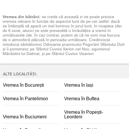
Vremea
din bătrâni:
se crede că această zi ne poate prezice
vremea viitoare în funcție de aspectul lunii de pe cer astfel: dacă
se întâmplă să apară un inel luminos în jurul lunii, în noaptea zilei
de 6 iunie, atunci ne este prevestită o înrăutățire a vremii în
următoarele zile. În caz contrar, putem ști că ne vom mai bucura
de o atmosferă plăcută în perioada următoare. Credincioșii
ortodocși sărbătoresc Odovania praznicului Pogorârii Sfântului Duh
și îi pomenesc pe Sfântul Cuvios Ilarion cel Nou, egumenul
Mănăstirii lui Dalmat, și pe Sfântul Cuvios Visarion.
ALTE LOCALITĂȚI:
Vremea în București
Vremea în Iași
Vremea în Pantelimon
Vremea în Buftea
Vremea în Popești-
Vremea în Buciumeni
Leordeni