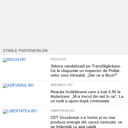
ȘTIRILE PARTENERILOR:
DIGI24.RO
Stânca vandalizată pe Transfăgărășan.
Ce le răspunde un inspector de Poliție
celor care întreabă: „Dar ce a făcut?”
ADEVARUL.RO
Reacția învățătoarei care a luat 4,90 la
titularizare: „M-a trecut din iad în rai”. La
ce notă a ajuns după contestație
LIBERTATEA.RO
CET Grozăvești s-a închis și nu mai
produce energie din cauza caniculei: ce
se întâmplă cu apa caldă