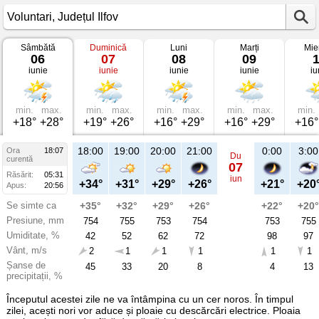
Sâmbătă
Duminică
Luni
Marți
Mie
Vremea
06
07
08
09
în
iunie
iunie
iunie
iunie
iu
Voluntari
pe
06
iunie
2026
min.
max.
min.
max.
min.
max.
min.
max.
min.
Județul
+18°
+28°
+19°
+26°
+16°
+29°
+16°
+29°
+16°
Ilfov
18:00
19:00
20:00
21:00
0:00
3:00
Ora
18:07
Du
curentă
07
Răsărit:
05:31
iun
+34°
+31°
+29°
+26°
+21°
+20
Apus:
20:56
Se simte ca
+35°
+32°
+29°
+26°
+22°
+20°
Presiune, mm
754
755
753
754
753
755
Umiditate, %
42
52
62
72
98
97
Vânt, m/s
2
1
1
1
1
1
Șanse de
45
33
20
8
4
13
precipitații, %
Începutul acestei zile ne va întâmpina cu un cer noros. În timpul
zilei, acești nori vor aduce și ploaie cu descărcări electrice. Ploaia