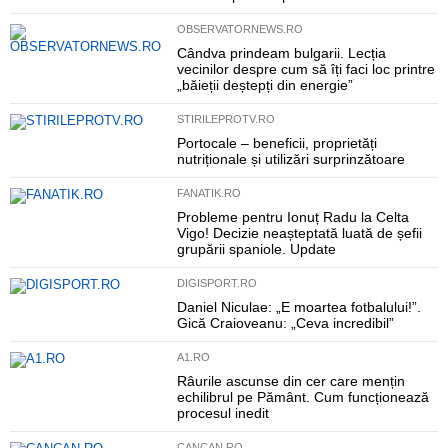
OBSERVATORNEWS.RO
Cândva prindeam bulgarii. Lecția
vecinilor despre cum să îți faci loc printre
„băieții deștepți din energie”
STIRILEPROTV.RO
Portocale – beneficii, proprietăți
nutriționale și utilizări surprinzătoare
FANATIK.RO
Probleme pentru Ionuț Radu la Celta
Vigo! Decizie neașteptată luată de șefii
grupării spaniole. Update
DIGISPORT.RO
Daniel Niculae: „E moartea fotbalului!”.
Gică Craioveanu: „Ceva incredibil”
A1.RO
Râurile ascunse din cer care mențin
echilibrul pe Pământ. Cum funcționează
procesul inedit
CANCAN.RO