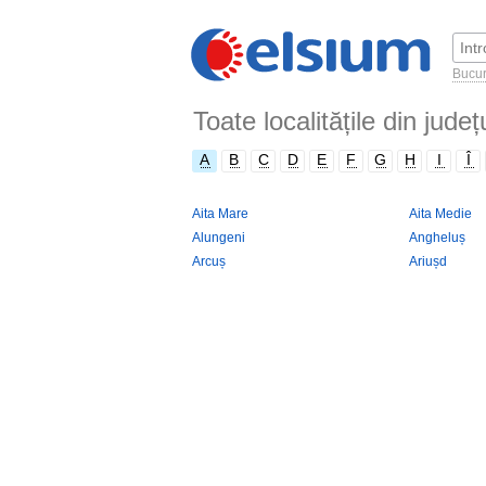
Bucur
Toate localitățile din jud
A
B
C
D
E
F
G
H
I
Î
Aita Mare
Aita Medie
Alungeni
Angheluș
Arcuș
Ariușd