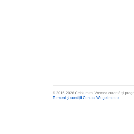
© 2016-2026
Celsium.ro
. Vremea curentă și progn
Termeni și condiții
Contact
Widget meteo