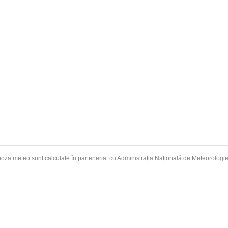
oza meteo sunt calculate în parteneriat cu Administrația Națională de
Meteorologi