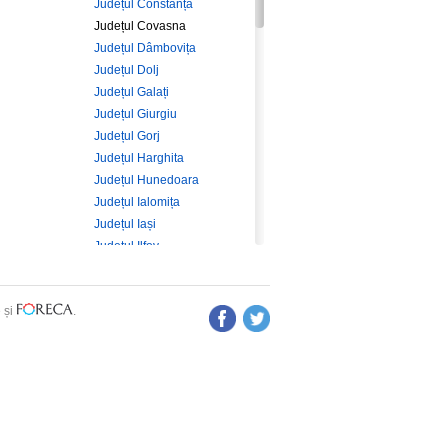
Județul Constanța
Județul Covasna
Județul Dâmbovița
Județul Dolj
Județul Galați
Județul Giurgiu
Județul Gorj
Județul Harghita
Județul Hunedoara
Județul Ialomița
Județul Iași
Județul Ilfov
Județul Maramureș
Județul Mehedinți
e
și
.
Județul Mureș
Județul Neamț
Județul Olt
Județul Prahova
Județul Sălaj
Județul Satu Mare
Județul Sibiu