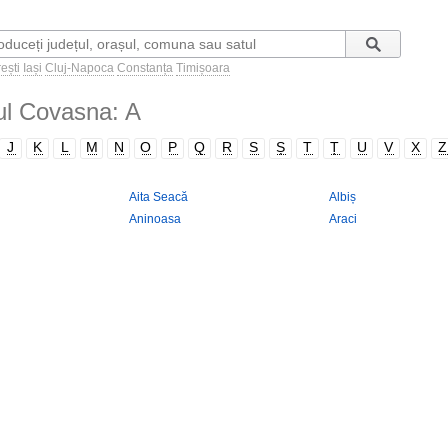
ești
Iași
Cluj-Napoca
Constanța
Timișoara
ețul Covasna: A
J
K
L
M
N
O
P
Q
R
S
Ș
T
Ț
U
V
X
Z
Aita Seacă
Albiș
Aninoasa
Araci