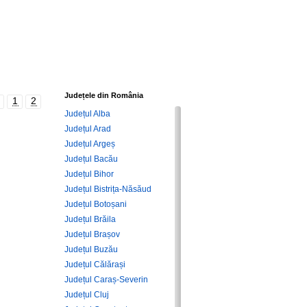
Județele din România
1
2
Județul Alba
Județul Arad
Județul Argeș
Județul Bacău
Județul Bihor
Județul Bistrița-Năsăud
Județul Botoșani
Județul Brăila
Județul Brașov
Județul Buzău
Județul Călărași
Județul Caraș-Severin
Județul Cluj