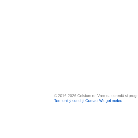
© 2016-2026
Celsium.ro
. Vremea curentă și progn
Termeni și condiții
Contact
Widget meteo