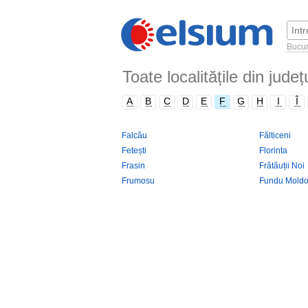
Bucur
Toate localitățile din jude
A
B
C
D
E
F
G
H
I
Î
Falcău
Fălticeni
Fetești
Florinta
Frasin
Frătăuții Noi
Frumosu
Fundu Moldo