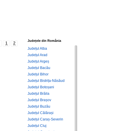
Județele din România
1
2
Județul Alba
Județul Arad
Județul Argeș
Județul Bacău
Județul Bihor
Județul Bistrița-Năsăud
Județul Botoșani
Județul Brăila
Județul Brașov
Județul Buzău
Județul Călărași
Județul Caraș-Severin
Județul Cluj