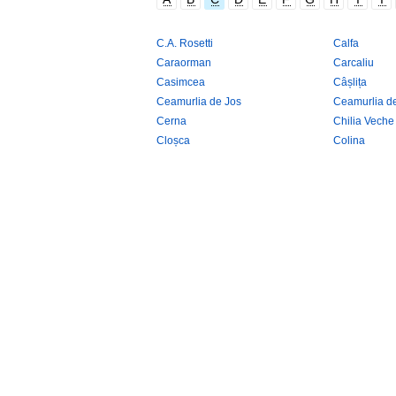
C.A. Rosetti
Calfa
Caraorman
Carcaliu
Casimcea
Câșlița
Ceamurlia de Jos
Ceamurlia d
Cerna
Chilia Veche
Cloșca
Colina