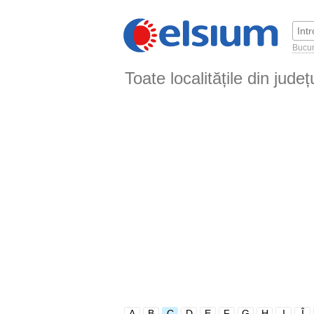
Bucur
Toate localitățile din jude
A
B
C
D
E
F
G
H
I
Î