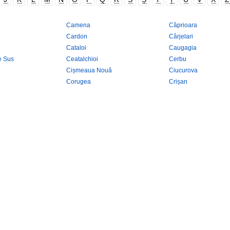
Camena
Căprioara
Cardon
Cârjelari
Cataloi
Caugagia
e Sus
Ceatalchioi
Cerbu
Cișmeaua Nouă
Ciucurova
Corugea
Crișan