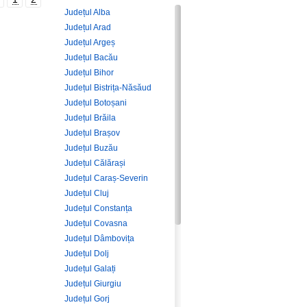
Județul Alba
Județul Arad
Județul Argeș
Județul Bacău
Județul Bihor
Județul Bistrița-Năsăud
Județul Botoșani
Județul Brăila
Județul Brașov
Județul Buzău
Județul Călărași
Județul Caraș-Severin
Județul Cluj
Județul Constanța
Județul Covasna
Județul Dâmbovița
Județul Dolj
Județul Galați
Județul Giurgiu
Județul Gorj