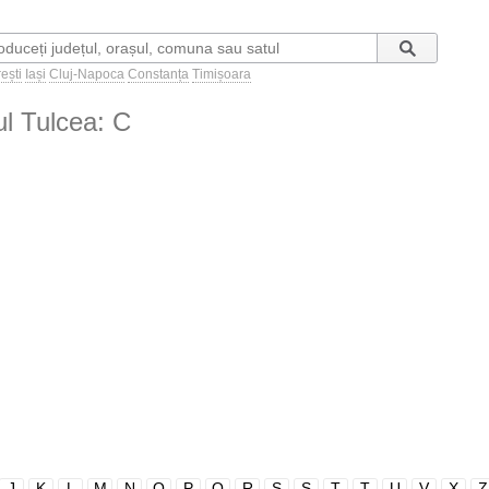
ești
Iași
Cluj-Napoca
Constanța
Timișoara
țul Tulcea: C
J
K
L
M
N
O
P
Q
R
S
Ș
T
Ț
U
V
X
Z