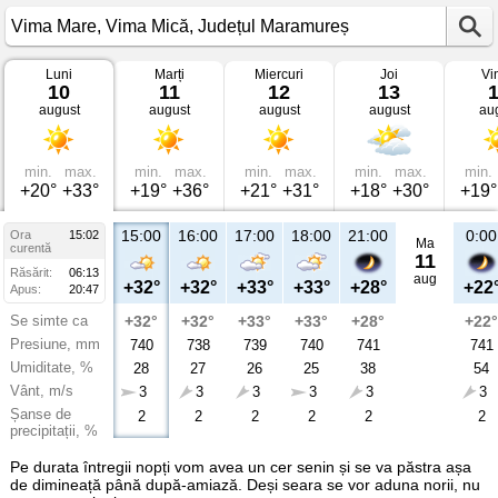
Luni
Marți
Miercuri
Joi
Vi
Vremea
10
11
12
13
în
august
august
august
august
au
Vima
Mare
Vima
Mică,
Județul
min.
max.
min.
max.
min.
max.
min.
max.
min.
Maramureș
+20°
+33°
+19°
+36°
+21°
+31°
+18°
+30°
+19°
15:00
16:00
17:00
18:00
21:00
0:00
Ora
15:02
Ma
curentă
11
Răsărit:
06:13
aug
+32°
+32°
+33°
+33°
+28°
+22
Apus:
20:47
Se simte ca
+32°
+32°
+33°
+33°
+28°
+22°
Presiune, mm
740
738
739
740
741
741
Umiditate, %
28
27
26
25
38
54
Vânt, m/s
3
3
3
3
3
3
Șanse de
2
2
2
2
2
2
precipitații, %
Pe durata întregii nopți vom avea un cer senin și se va păstra așa
de dimineață până după-amiază. Deși seara se vor aduna norii, nu