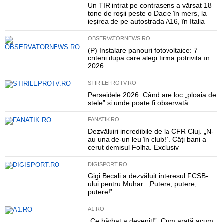
Un TIR intrat pe contrasens a vărsat 18
tone de roșii peste o Dacie în mers, la
ieșirea de pe autostrada A16, în Italia
OBSERVATORNEWS.RO
(P) Instalare panouri fotovoltaice: 7
criterii după care alegi firma potrivită în
2026
STIRILEPROTV.RO
Perseidele 2026. Când are loc „ploaia de
stele” și unde poate fi observată
FANATIK.RO
Dezvăluiri incredibile de la CFR Cluj. „N-
au una de-un leu în club!”. Câți bani a
cerut demisul Folha. Exclusiv
DIGISPORT.RO
Gigi Becali a dezvăluit interesul FCSB-
ului pentru Muhar: „Putere, putere,
putere!”
A1.RO
„Ce bărbat a devenit!”. Cum arată acum