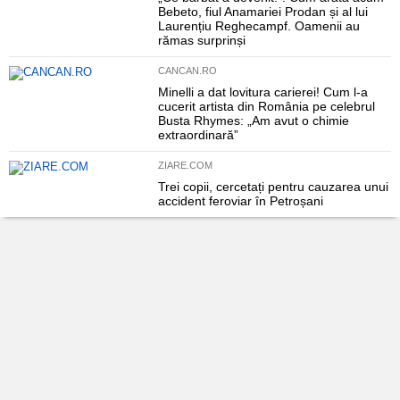
Bebeto, fiul Anamariei Prodan și al lui
Laurențiu Reghecampf. Oamenii au
rămas surprinși
CANCAN.RO
Minelli a dat lovitura carierei! Cum l-a
cucerit artista din România pe celebrul
Busta Rhymes: „Am avut o chimie
extraordinară”
ZIARE.COM
Trei copii, cercetați pentru cauzarea unui
accident feroviar în Petroșani