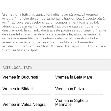
Vremea
din bătrâni:
agricultorii obișnuiau să prezică vremea
viitoare în funcție de comportamentul pițigoilor. Dacă aceste păsări
vin în apropierea caselor și au un comportament foarte agitat,
atunci a doua zi va fi una cu mult frig, ploaie sau vânt puternic
dinspre nord. În schimb, dacă aceste păsări se aud ciripind înainte
de răsăritul soarelui în dimineața acestei zile, atunci e semn că
urmează vreme blândă. Conform calendarului creștin ortodox, în
această zi se face pomenirea Sfântului Mucenic Laurențiu
arhidiaconul, a Sfântului Sfințit Mucenic Xist, episcopul Romei, și a
Sfântului Mucenic Ipolit.
ALTE LOCALITĂȚI:
Vremea în București
Vremea în Baia Mare
Vremea în Blidari
Vremea în Firiza
Vremea în Sighetu
Vremea în Valea Neagră
Marmației