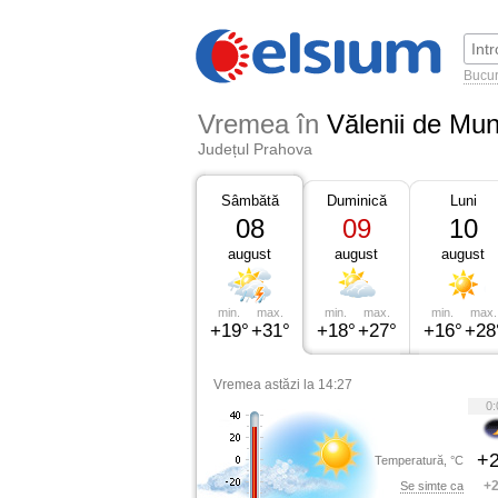
Bucur
Vremea în
Vălenii de Mun
Județul Prahova
Sâmbătă
Duminică
Luni
08
09
10
august
august
august
min.
max.
min.
max.
min.
max.
+19°
+31°
+18°
+27°
+16°
+28
Vremea astăzi la 14:27
0:
+2
Temperatură, °C
+2
Se simte ca