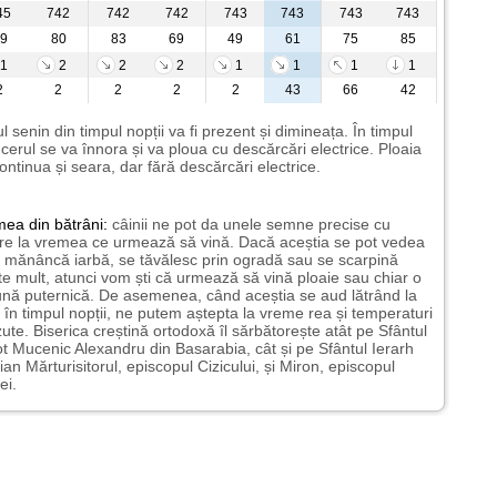
45
742
742
742
743
743
743
743
9
80
83
69
49
61
75
85
1
2
2
2
1
1
1
1
2
2
2
2
2
43
66
42
l senin din timpul nopții va fi prezent și dimineața. În timpul
i cerul se va înnora și va ploua cu descărcări electrice. Ploaia
ontinua și seara, dar fără descărcări electrice.
mea
din bătrâni:
câinii ne pot da unele semne precise cu
ire la vremea ce urmează să vină. Dacă aceștia se pot vedea
mănâncă iarbă, se tăvălesc prin ogradă sau se scarpină
te mult, atunci vom ști că urmează să vină ploaie sau chiar o
ună puternică. De asemenea, când aceștia se aud lătrând la
 în timpul nopții, ne putem aștepta la vreme rea și temperaturi
ute. Biserica creștină ortodoxă îl sărbătorește atât pe Sfântul
t Mucenic Alexandru din Basarabia, cât și pe Sfântul Ierarh
ian Mărturisitorul, episcopul Cizicului, și Miron, episcopul
ei.