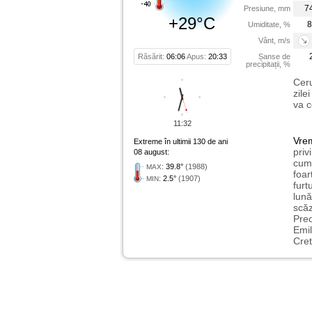
7
Presiune, mm
+29°C
8
Umiditate, %
Vânt, m/s
Răsărit:
06:06
Apus:
20:33
Șanse de
precipitații, %
Ceru
zile
va c
11:32
Vre
Extreme în ultimii 130 de ani
priv
08 august:
cum 
:
39.8°
(1988)
MAX
foar
:
2.5°
(1907)
MIN
furt
lună
scăz
Preo
Emil
Cret