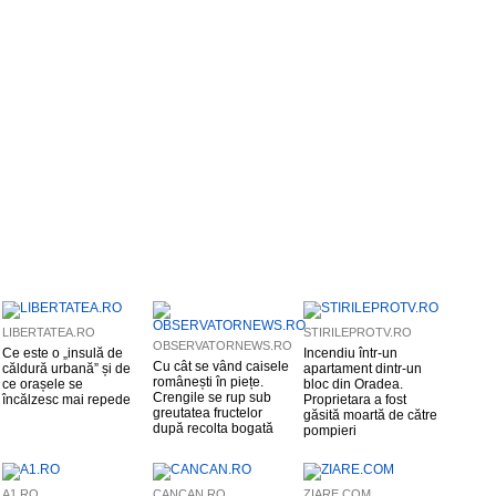
LIBERTATEA.RO
STIRILEPROTV.RO
OBSERVATORNEWS.RO
Ce este o „insulă de
Incendiu într-un
Cu cât se vând caisele
căldură urbană” și de
apartament dintr-un
românești în piețe.
ce orașele se
bloc din Oradea.
Crengile se rup sub
încălzesc mai repede
Proprietara a fost
greutatea fructelor
găsită moartă de către
după recolta bogată
pompieri
A1.RO
CANCAN.RO
ZIARE.COM