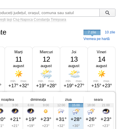
ești
Iași
Cluj-Napoca
Constanța
Timișoara
te
7 zile
10 zile
Vremea pe hartă
Marți
Miercuri
Joi
Vineri
11
12
13
14
august
august
august
august
min.
max.
min.
max.
min.
max.
min.
max.
°
+17°
+32°
+19°
+28°
+19°
+27°
+15°
+23°
noaptea
dimineața
ziua
seara
00
3:00
6:00
9:00
12:00
15:00
18:00
21:00
0°
+21°
+19°
+23°
+31°
+28°
+26°
+23°
1°
+21°
+19°
+23°
+32°
+30°
+27°
+23°