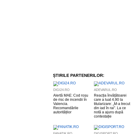
ȘTIRILE PARTENERILOR:
DIGI24.RO
ADEVARUL.RO
Alertă MAE: Cod roșu
Reacția învățătoarei
de risc de incendii în
care a luat 4,90 la
Valencia.
titularizare: „M-a trecut
Recomandările
din iad în rai”. La ce
autorităților
notă a ajuns după
contestație
FANATIK.RO
DIGISPORT.RO